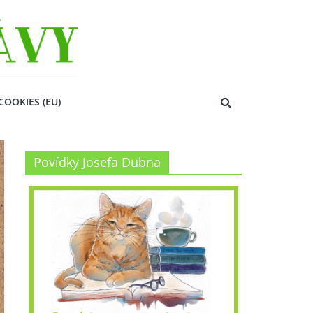
COOKIES (EU)
Povídky Josefa Dubna