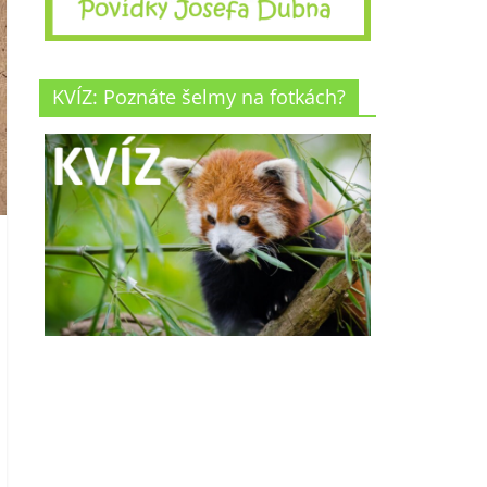
KVÍZ: Poznáte šelmy na fotkách?