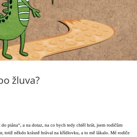
ebo žluva?
 do piána“, a na dotaz, na co bych tedy chtěl hrát, jsem rodičům
, totiž někdo krásně hrával na křídlovku, a to mě lákalo. Mé rodiče