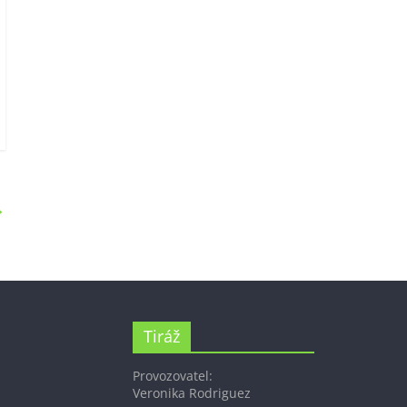
→
Tiráž
Provozovatel:
Veronika Rodriguez