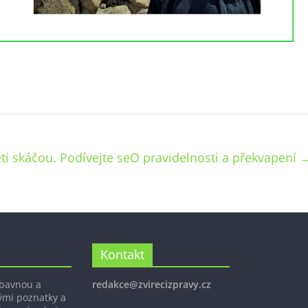
ěti skáčou. Podívejte se
O pravidelnosti a překvapení
Kontakt
ábavnou a
redakce@zvirecizpravy.cz
ými poznatky a