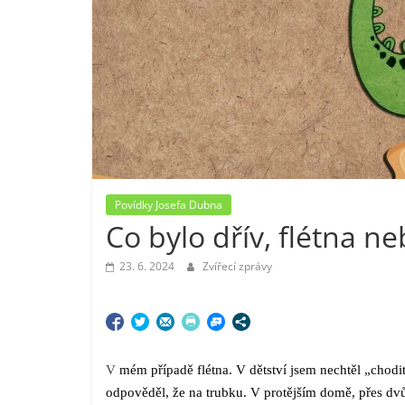
Povídky Josefa Dubna
Co bylo dřív, flétna n
23. 6. 2024
Zvířecí zprávy
V
mém případě flétna. V dětství jsem nechtěl „chodit
odpověděl, že na trubku. V protějším domě, přes dvůr