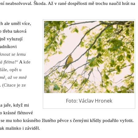
ní neabsolvoval. Škoda. Až v rané dospělosti mě trochu naučil hrát na
h ale uměl více,
co třeba taková
jně vyluzují
radníkovi
knout se lemu
á flétna!
“
A
kde
dále, opět u
romě, až ve mně
. (Citace je ze
Foto: Václav Hronek
na jaře, když mi
o krásné flétnové
se mu toho krásného žlutého pěvce s černými křídly podařilo vyfotit.
ak malinko i záviděl.