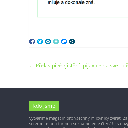
←
Překvapivé zjištění: pijavice na své ob
Kdo jsme
Vytváříme magazín pro všechny milovníky zvířat. Z
srozumitelnou formou seznamujeme čtenáře s nov