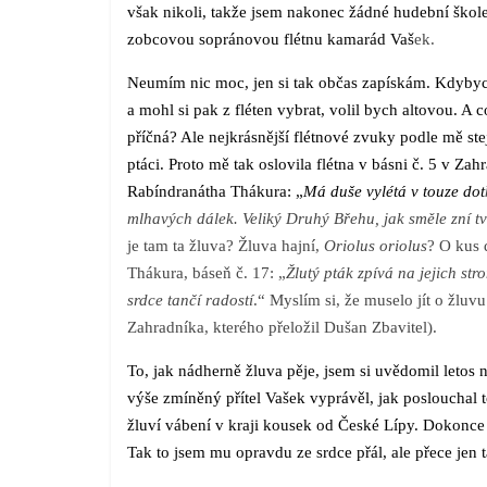
však nikoli, takže jsem nakonec žádné hudební škole
zobcovou sopránovou flétnu kamarád Vaš
ek.
Neumím nic moc, jen si tak občas zapískám. Kdybyc
a mohl si pak z fléten vybrat, volil bych altovou. A 
příčná? Ale nejkrásnější flétnové zvuky podle mě ste
ptáci. Proto mě tak oslovila flétna v básni č. 5 v Zah
Rabíndranátha Thákura: „
Má duše vylétá v touze dot
mlhavých dálek. Veliký Druhý Břehu, jak směle zní tv
je tam ta žluva? Žluva hajní,
Oriolus oriolus
? O kus 
Thákura, báseň č. 17: „
Žlutý pták zpívá na jejich st
srdce tančí radostí
.“ Myslím si, že muselo jít o žluvu
Zahradníka, kterého přeložil Dušan Zbavitel).
To, jak nádherně žluva pěje, jsem si uvědomil letos 
výše zmíněný přítel Vašek vyprávěl, jak poslouchal t
žluví vábení v kraji kousek od České Lípy. Dokonce 
Tak to jsem mu opravdu ze srdce přál, ale přece jen t