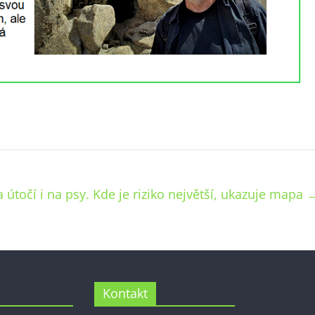
a útočí i na psy. Kde je riziko největší, ukazuje mapa
Kontakt