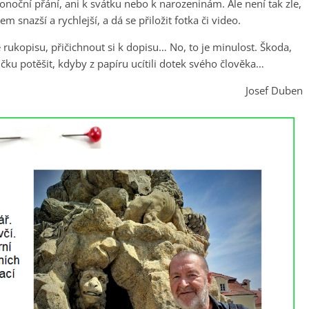
konoční přání, ani k svátku nebo k narozeninám. Ale není tak zle,
snazší a rychlejší, a dá se přiložit fotka či video.
 rukopisu, přičichnout si k dopisu… No, to je minulost. Škoda,
ičku potěšit, kdyby z papíru ucítili dotek svého člověka…
Josef Duben