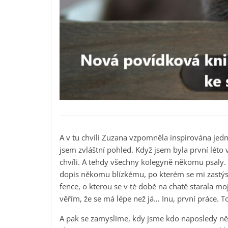
A v tu chvíli Zuzana vzpomněla inspirována jední
jsem zvláštní pohled. Když jsem byla první lét
chvíli. A tehdy všechny kolegyně někomu psaly. 
dopis někomu blízkému, po kterém se mi zastýsk
fence, o kterou se v té době na chatě starala mo
věřím, že se má lépe než já… Inu, první práce. T
A pak se zamyslíme, kdy jsme kdo naposledy ně