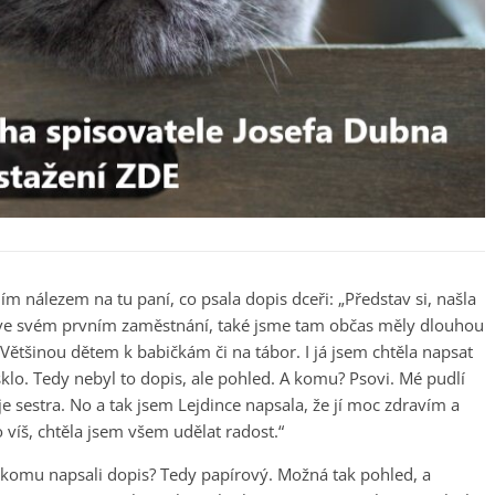
m nálezem na tu paní, co psala dopis dceři: „Představ si, našla
o ve svém prvním zaměstnání, také jsme tam občas měly dlouhou
Většinou dětem k babičkám či na tábor. I já jsem chtěla napsat
lo. Tedy nebyl to dopis, ale pohled. A komu? Psovi. Mé pudlí
je sestra. No a tak jsem Lejdince napsala, že jí moc zdravím a
o víš, chtěla jsem všem udělat radost.“
komu napsali dopis? Tedy papírový. Možná tak pohled, a