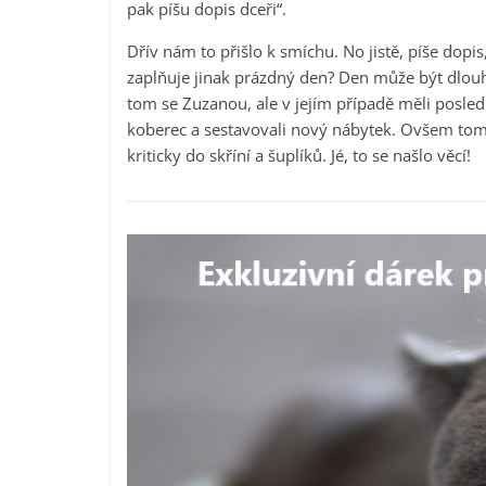
pak píšu dopis dceři“.
Dřív nám to přišlo k smíchu. No jistě, píše dopis
zaplňuje jinak prázdný den? Den může být dlouhý
tom se Zuzanou, ale v jejím případě měli posled
koberec a sestavovali nový nábytek. Ovšem tomu 
kriticky do skříní a šuplíků. Jé, to se našlo věcí!