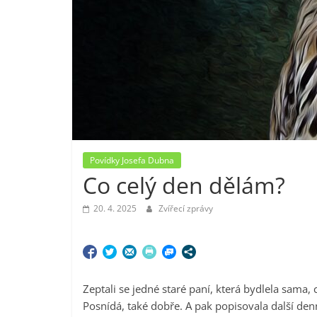
Povídky Josefa Dubna
Co celý den dělám?
20. 4. 2025
Zvířecí zprávy
Zeptali se jedné staré paní, která bydlela sama, c
Posnídá, také dobře. A pak popisovala další denn