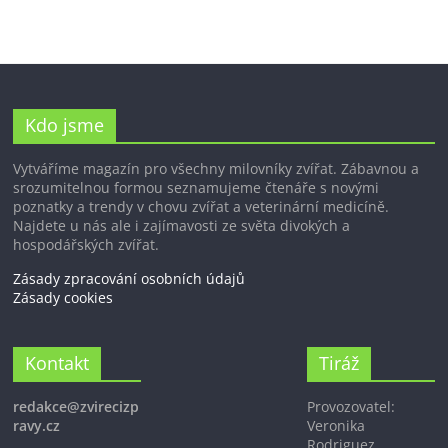
Kdo jsme
Vytváříme magazín pro všechny milovníky zvířat. Zábavnou a
srozumitelnou formou seznamujeme čtenáře s novými
poznatky a trendy v chovu zvířat a veterinární medicíně.
Najdete u nás ale i zajímavosti ze světa divokých a
hospodářských zvířat.
Zásady zpracování osobních údajů
Zásady cookies
Kontakt
Tiráž
redakce@zvirecizp
Provozovatel:
ravy.cz
Veronika
Rodriguez