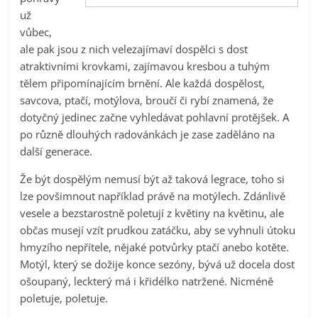
už
vůbec,
ale pak jsou z nich velezajímaví dospělci s dost
atraktivními krovkami, zajímavou kresbou a tuhým
tělem připomínajícím brnění. Ale každá dospělost,
savcova, ptačí, motýlova, broučí či rybí znamená, že
dotyčný jedinec začne vyhledávat pohlavní protějšek. A
po různě dlouhých radovánkách je zase zaděláno na
další generace.
Že být dospělým nemusí být až taková legrace, toho si
lze povšimnout například právě na motýlech. Zdánlivě
vesele a bezstarostně poletují z květiny na květinu, ale
občas musejí vzít prudkou zatáčku, aby se vyhnuli útoku
hmyzího nepřítele, nějaké potvůrky ptačí anebo kotěte.
Motýl, který se dožije konce sezóny, bývá už docela dost
ošoupaný, leckterý má i křidélko natržené. Nicméně
poletuje, poletuje.