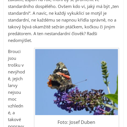
standardního dospělého. Ovšem kdo ví, jaký má být „ten
standardní“. A navíc, ne každý vykuklící se motýl je
standardní, ne každému se napnou křídla správně, no a
takový bývá okamžitě sežrán ptáčkem, kočkou či jiným
predátorem. A ten nestandardní člověk? Radši
nedomýšlet.
Brouci
jsou
trošku v
nevýhod
ě, jejich
larvy
nejsou
moc
vzhledn
é, a
takové
Foto: Josef Duben
ponravy