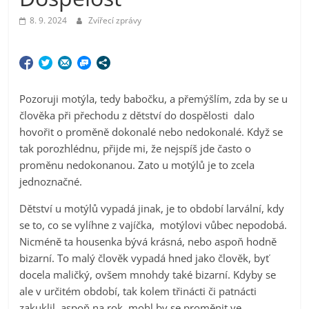
8. 9. 2024
Zvířecí zprávy
Pozoruji motýla, tedy babočku, a přemýšlím, zda by se u
člověka při přechodu z dětství do dospělosti dalo
hovořit o proměně dokonalé nebo nedokonalé. Když se
tak porozhlédnu, přijde mi, že nejspíš jde často o
proměnu nedokonanou. Zato u motýlů je to zcela
jednoznačné.
Dětství u motýlů vypadá jinak, je to období larvální, kdy
se to, co se vylíhne z vajíčka, motýlovi vůbec nepodobá.
Nicméně ta housenka bývá krásná, nebo aspoň hodně
bizarní. To malý člověk vypadá hned jako člověk, byť
docela maličký, ovšem mnohdy také bizarní. Kdyby se
ale v určitém období, tak kolem třinácti či patnácti
zakuklil, aspoň na rok, mohl by se proměnit ve