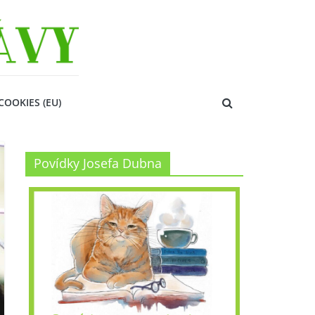
COOKIES (EU)
Povídky Josefa Dubna