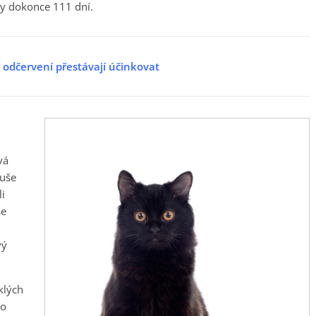
ky dokonce 111 dní.
a odčervení přestávají účinkovat
vá
buše
i
se
vý
klých
bo