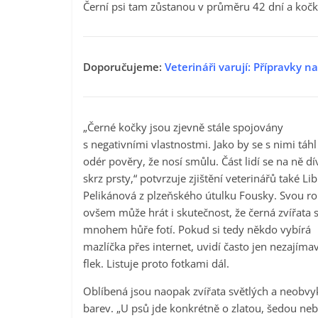
Černí psi tam zůstanou v průměru 42 dní a koč
Doporučujeme:
Veterináři varují: Přípravky n
„Černé kočky jsou zjevně stále spojovány
s negativními vlastnostmi. Jako by se s nimi táhl
odér pověry, že nosí smůlu. Část lidí se na ně dí
skrz prsty,“ potvrzuje zjištění veterinářů také Li
Pelikánová z plzeňského útulku Fousky. Svou rol
ovšem může hrát i skutečnost, že černá zvířata 
mnohem hůře fotí. Pokud si tedy někdo vybírá
mazlíčka přes internet, uvidí často jen nezajíma
flek. Listuje proto fotkami dál.
Oblíbená jsou naopak zvířata světlých a neobvy
barev. „U psů jde konkrétně o zlatou, šedou ne