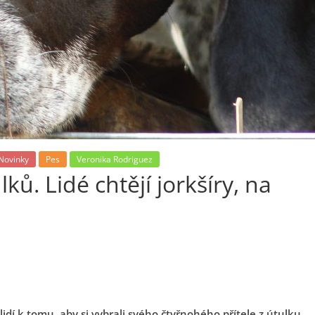
Novinky
Pes
Veronika Rodriguez
ků. Lidé chtějí jorkšíry, na
idí k tomu, aby si vybrali svého čtyřnohého přítele z útulku.