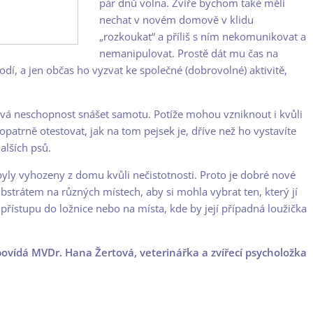
pár dnů volna. Zvíře bychom také měli
nechat v novém domově v klidu
„rozkoukat“ a příliš s ním nekomunikovat a
nemanipulovat. Prostě dát mu čas na
dí, a jen občas ho vyzvat ke společné (dobrovolné) aktivitě,
 neschopnost snášet samotu. Potíže mohou vzniknout i kvůli
patrně otestovat, jak na tom pejsek je, dříve než ho vystavíte
alších psů.
byly vyhozeny z domu kvůli nečistotnosti. Proto je dobré nové
strátem na různých místech, aby si mohla vybrat ten, který jí
 přístupu do ložnice nebo na místa, kde by její případná loužička
ovídá MVDr. Hana Žertová, veterinářka a zvířecí psycholožka