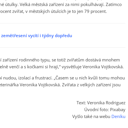
tulky. Velká městská zařízení za nimi pokulhávají. Zatímco
ent zvířat, v městských útulcích je to jen 79 procent.
i zemětřesení vycítí i týdny dopředu
í zařízení rodinného typu, se totiž zvířatům dostává mnohem
elně venčí a s kočkami si hrají,“ vysvětluje Veronika Vojtkovská.
pí nudou, izolací a frustrací. „Časem se u nich kvůli tomu mohou
terinářka Veronika Vojtkovská. Zvířata z velkých zařízení jsou
Text: Veronika Rodriguez
Úvodní foto: Pixabay
Vyšlo také na webu
Deníku