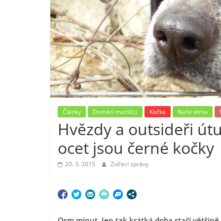
Články
Domácí mazlíčci
Kočka
Naše téma
Hvězdy a outsideři útul
ocet jsou černé kočky
20. 3. 2015
Zvířecí zprávy
Osm minut. Jen tak krátká doba stačí většině l