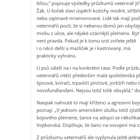
bílou,“ popisuje výsledky průzkumů veterinář Jiř
Žák. U koček slaví úspěch kožichy modré, stříbři
nebo zajímavě mramorované. Lidé tak mají pod
veterinářů pocit, že si neberou domů jen obyče
micku z ulice, ale nějaké vzácnější plemeno. Byť
není pravda. Pokud je k tomu srst zvířete ještě
i o něco delší a mazlíček je i kastrovaný, má
prakticky vyhráno.
U psů záleží na i na konkrétní rase. Podle průz
veterinářů vítězí především malá společenská p
špicové, knírači, trpasličí pinčové, jorkšíři neb
novofundlanďani. Nejsou totiž tolik obvyklá,“ dop
Naopak nahnuté to mají kříženci a agresivní boj
poznají. „V jednom americkém útulku totiž zjisti
bojového plemene, šance na adopci se několikan
Vojtkovská. Doplňuje, že šanci na osvojení má v
Z průzkumu veterinářů ale vyplynula ještě jedn