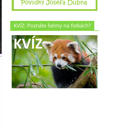
KVÍZ: Poznáte šelmy na fotkách?