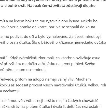
 a dlouhé srsti. Naopak černá zvířata zůstávají dlouho
ámů a na levém boku se mu rýsovala obří lysina. Někdo ho
navíc vrzla branka od kotce, bázlivě se schoulil do kouta.
 se mu podívat do očí a bylo vymalováno. Za deset minut byl
prvního psa z útulku. Šlo o béžového křížence německého ovčáka
rinářů. Když zvěrolékaři zkoumali, co všechno ovlivňuje osud
usí při výběru mazlíčka zažít lásku na první pohled. Svého
 v průměru jenom osm minut.
předvede, přitom na adopci nemají valný vliv. Mnohem
i kočku až šedesát procent všech návštěvníků útulků. Velkou roli
a nacházejí.
rou známou věc: vůbec nejhorší to mají u českých chovatelů
čka, stráví za plotem útulků i dvakrát delší čas než ostatní.