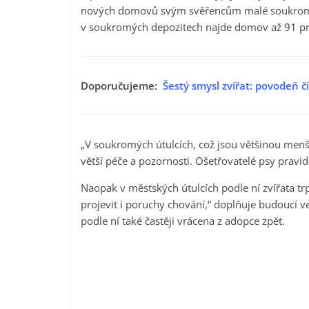
nových domovů svým svěřencům malé soukromé ú
v soukromých depozitech najde domov až 91 proc
Doporučujeme:
Šestý smysl zvířat: povodeň č
„V soukromých útulcích, což jsou většinou menš
větší péče a pozornosti. Ošetřovatelé psy pravid
Naopak v městských útulcích podle ní zvířata tr
projevit i poruchy chování,“ doplňuje budoucí ve
podle ní také častěji vrácena z adopce zpět.