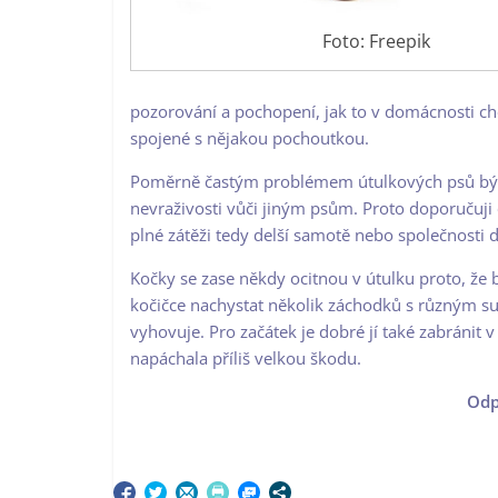
Foto: Freepik
pozorování a pochopení, jak to v domácnosti cho
spojené s nějakou pochoutkou.
Poměrně častým problémem útulkových psů bývá
nevraživosti vůči jiným psům. Proto doporučuji o
plné zátěži tedy delší samotě nebo společnosti d
Kočky se zase někdy ocitnou v útulku proto, že 
kočičce nachystat několik záchodků s různým sub
vyhovuje. Pro začátek je dobré jí také zabránit v
napáchala příliš velkou škodu.
Odp