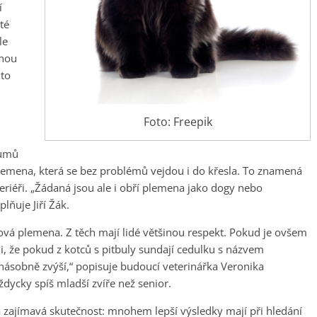
í
té
le
jnou
 to
Foto: Freepik
kumů
lemena, která se bez problémů vejdou i do křesla. To znamená
o teriéři. „Žádaná jsou ale i obří plemena jako dogy nebo
lňuje Jiří Žák.
ová plemena. Z těch mají lidé většinou respekt. Pokud je ovšem
li, že pokud z kotců s pitbuly sundají cedulku s názvem
ásobně zvýší,“ popisuje budoucí veterinářka Veronika
ždycky spíš mladší zvíře než senior.
a zajímavá skutečnost: mnohem lepší výsledky mají při hledání