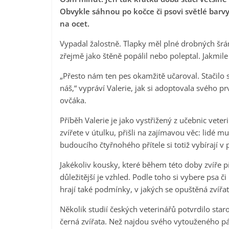
Obvykle sáhnou po kočce či psovi světlé barvy
na ocet.
Vypadal žalostně. Tlapky měl plné drobných šr
zřejmě jako štěně popálil nebo poleptal. Jakmile 
„Přesto nám ten pes okamžitě učaroval. Stačilo
náš,“ vypráví Valerie, jak si adoptovala svého 
ovčáka.
Příběh Valerie je jako vystřižený z učebnic vete
zvířete v útulku, přišli na zajímavou věc: lidé m
budoucího čtyřnohého přítele si totiž vybírají
Jakékoliv kousky, které během této doby zvíře 
důležitější je vzhled. Podle toho si vybere psa č
hrají také podmínky, v jakých se opuštěná zvířat
Několik studií českých veterinářů potvrdilo sta
černá zvířata. Než najdou svého vytouženého pání