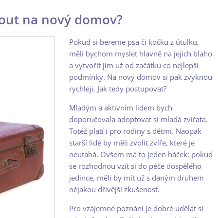
nout na nový domov?
Pokud si bereme psa či kočku z útulku,
měli bychom myslet hlavně na jejich blaho
a vytvořit jim už od začátku co nejlepší
podmínky. Na nový domov si pak zvyknou
rychleji. Jak tedy postupovat?
Mladým a aktivním lidem bych
doporučovala adoptovat si mladá zvířata.
Totéž platí i pro rodiny s dětmi. Naopak
starší lidé by měli zvolit zvíře, které je
neutahá. Ovšem má to jeden háček: pokud
se rozhodnou vzít si do péče dospělého
jedince, měli by mít už s daným druhem
nějakou dřívější zkušenost.
Pro vzájemné poznání je dobré udělat si