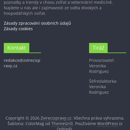
poznatky a trendy v chovu zvířat a veterinární medicíně.
Najdete u nás ale i zajímavosti ze světa divokých a
hospodářských zvířat.
Zásady zpracování osobních údajů
Zásady cookies
Kontakt
Tiráž
redakce@zvirecizp
Provozovatel:
ravy.cz
Veronika
Rodriguez
Šéfredaktorka:
Veronika
Rodriguez
Copyright © 2026
Zvirecizpravy.cz
. Všechna práva vyhrazena.
Šablona: ColorMag od
ThemeGrill
. Používáme
WordPress
(v
češtině).