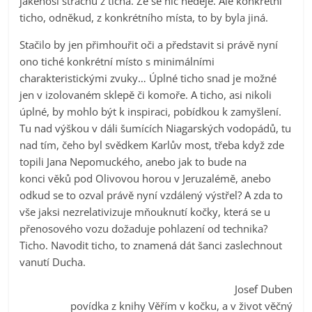
jakéhosi strachu z ticha. Že se nic neděje. Ale konkrétní
ticho, odněkud, z konkrétního místa, to by byla jiná.
Stačilo by jen přimhouřit oči a představit si právě nyní
ono tiché konkrétní místo s minimálními
charakteristickými zvuky… Úplné ticho snad je možné
jen v izolovaném sklepě či komoře. A ticho, asi nikoli
úplné, by mohlo být k inspiraci, pobídkou k zamyšlení.
Tu nad výškou v dáli šumících Niagarských vodopádů, tu
nad tím, čeho byl svědkem Karlův most, třeba když zde
topili Jana Nepomuckého, anebo jak to bude na
konci věků pod Olivovou horou v Jeruzalémě, anebo
odkud se to ozval právě nyní vzdálený výstřel? A zda to
vše jaksi nezrelativizuje mňouknutí kočky, která se u
přenosového vozu dožaduje pohlazení od technika?
Ticho. Navodit ticho, to znamená dát šanci zaslechnout
vanutí Ducha.
Josef Duben
povídka z knihy Věřím v kočku, a v život věčný