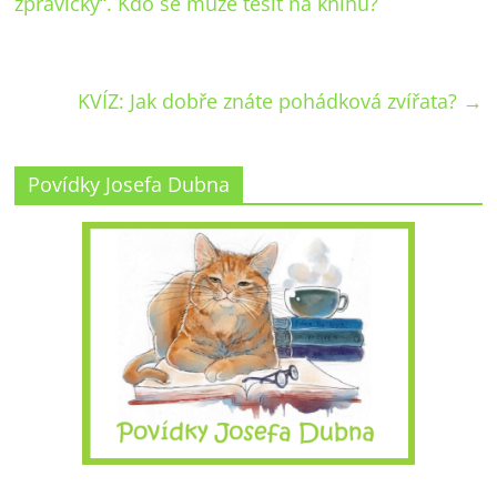
zprávičky“. Kdo se může těšit na knihu?
KVÍZ: Jak dobře znáte pohádková zvířata?
→
Povídky Josefa Dubna