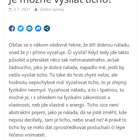
3. 1. 2021
Zvířecí zprávy
Občas se o někom obdivně řekne, že šíří dobrou náladu,
snad že ji i přímo vyzařuje. Či vysílá? Když tedy jde takto
působit a přenášet něco tak nehmatatelného, avšak
žádoucího, jako je dobrá nálada, napadlo mě, jestli by
nešlo vysílat ticho. To také do hrsti chytit nelze, ale
hodnotu nepochybně má! Vyzařovat ticho, to je zřejmý
fyzikální nesmysl. Vyzařovat náladu, a to i špatnou, to
možné je, i s ohledem na fyzikální zákonitosti a
vlastnosti, neb jde vlastně o energii. Ticho sice není
abstraktní pojem, jako je nálada, dá se jistě změřit, kde
nejsou decibely, tam je ticho, nebo snad ne? A právě to
ticho by se mělo dát zprostředkovat posluchači či lépe
řečeno vnímateli.