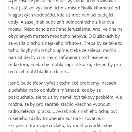
A po čase se posluchač naučí vysílaná ticha rozlišovat.
Jinak jistě zní vysílané ticho z míst několik kilometrů od
Niagarských vodopádů, kde už moc nehlučí padající
vody. A zase jinak bude znít půlnoční ticho z Karlova
mostu. Nebo ticho z nočního Jeruzaléma. Ano, ve dne na
obydlených místech moc ticho nebývá. O Dušičkách by
se vysílalo ticho z nějakého hřbitova. Třeba by se také to
ticho, kdyby šlo o ticho úplné, třeba ze sklepa, mohlo
narušit dechy či mírným zafuněním rozhlasového
redaktora, anebo by mohla zapříst kočka, kterou by pro
ten účel mohl hladit na klíně…
Jasně, bude třeba vyřešit technické problémy, nasadit
sluchátka nebo odhlučnit místnosti, kde by se
poslouchalo, ale to už by neměl být takový problém. Ale
možná, že by pro začátek stačilo všechno vypnout,
rádio, televizi, pračku… Avšak šok z náhlého ticha, byť
rušeného zdálky troubením aut na křižovatce, či
skřípěním tramvaje či vlaku, by mohl přivodit i stav