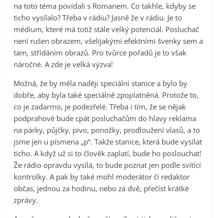
na toto téma povídali s Romanem. Co takhle, kdyby se
ticho vysílalo? Třeba v rádiu? Jasně že v rádiu. Je to
médium, které má totiž stále velký potenciál. Posluchač
není rušen obrazem, všelijakými efektními švenky sem a
tam, střídáním obrazů. Pro tvůrce pořadů je to však
náročné. A zde je velká výzva!
Možná, že by měla naději speciální stanice a bylo by
dobře, aby byla také speciálně zpoplatněná. Protože to,
co je zadarmo, je podezřelé. Třeba i tím, že se nějak
podprahově bude cpát posluchačům do hlavy reklama
na párky, půjčky, pivo, ponožky, prodloužení vlasů, a to
jsme jen u písmena „p“. Takže stanice, která bude vysílat
ticho. A když už si to člověk zaplatí, bude ho poslouchat!
Že rádio opravdu vysílá, to bude poznat jen podle svítící
kontrolky. A pak by také mohl moderátor či redaktor
občas, jednou za hodinu, nebo za dvě, přečíst krátké
zprávy.