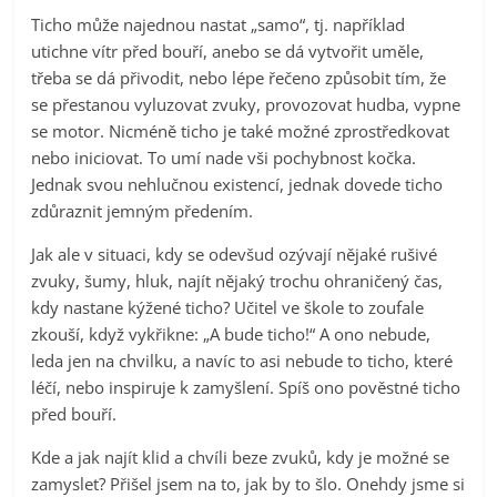
Ticho může najednou nastat „samo“, tj. například
utichne vítr před bouří, anebo se dá vytvořit uměle,
třeba se dá přivodit, nebo lépe řečeno způsobit tím, že
se přestanou vyluzovat zvuky, provozovat hudba, vypne
se motor. Nicméně ticho je také možné zprostředkovat
nebo iniciovat. To umí nade vši pochybnost kočka.
Jednak svou nehlučnou existencí, jednak dovede ticho
zdůraznit jemným předením.
Jak ale v situaci, kdy se odevšud ozývají nějaké rušivé
zvuky, šumy, hluk, najít nějaký trochu ohraničený čas,
kdy nastane kýžené ticho? Učitel ve škole to zoufale
zkouší, když vykřikne: „A bude ticho!“ A ono nebude,
leda jen na chvilku, a navíc to asi nebude to ticho, které
léčí, nebo inspiruje k zamyšlení. Spíš ono pověstné ticho
před bouří.
Kde a jak najít klid a chvíli beze zvuků, kdy je možné se
zamyslet? Přišel jsem na to, jak by to šlo. Onehdy jsme si