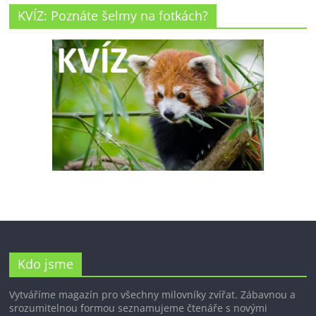
KVÍZ: Poznáte šelmy na fotkách?
Kdo jsme
Vytváříme magazín pro všechny milovníky zvířat. Zábavnou a
srozumitelnou formou seznamujeme čtenáře s novými