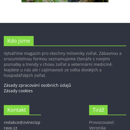
Kdo jsme
Vytváříme magazín pro všechny milovníky zvířat. Zábavnou a
srozumitelnou formou seznamujeme čtenáře s novými
poznatky a trendy v chovu zvířat a veterinární medicíně.
Najdete u nás ale i zajímavosti ze světa divokých a
hospodářských zvířat.
Zásady zpracování osobních údajů
Zásady cookies
Kontakt
Tiráž
redakce@zvirecizp
Provozovatel:
ravy.cz
Veronika