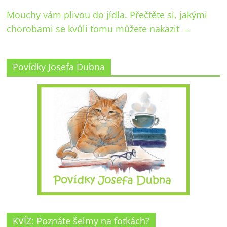
Mouchy vám plivou do jídla. Přečtěte si, jakými
chorobami se kvůli tomu můžete nakazit
→
Povídky Josefa Dubna
KVÍZ: Poznáte šelmy na fotkách?