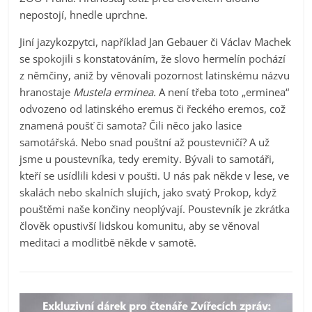
nepostojí, hnedle uprchne.
Jiní jazykozpytci, například Jan Gebauer či Václav Machek
se spokojili s konstatováním, že slovo hermelín pochází
z němčiny, aniž by věnovali pozornost latinskému názvu
hranostaje
Mustela erminea.
A není třeba toto „erminea“
odvozeno od latinského eremus či řeckého eremos, což
znamená poušť či samota? Čili něco jako lasice
samotářská. Nebo snad pouštní až poustevničí? A už
jsme u poustevníka, tedy eremity. Bývali to samotáři,
kteří se usídlili kdesi v poušti. U nás pak někde v lese, ve
skalách nebo skalních slujích, jako svatý Prokop, když
pouštěmi naše končiny neoplývají. Poustevník je zkrátka
člověk opustivší lidskou komunitu, aby se věnoval
meditaci a modlitbě někde v samotě.