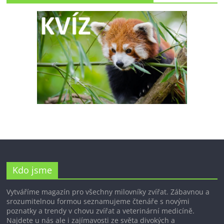
Kdo jsme
Vytváříme magazín pro všechny milovníky zvířat. Zábavnou a
srozumitelnou formou seznamujeme čtenáře s novými
poznatky a trendy v chovu zvířat a veterinární medicíně.
Najdete u nás ale i zajímavosti ze světa divokých a