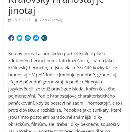
jinotaj
18. 5. 2025
Zvířecí zprávy
Kdo by neznal aspoň jeden portrét krále v plášti
zdobeném hermelínem. Tato kožešinka, známá jako
královský hermelín, to jsou vlastně sešité kožky lasice
hranostaje. V polštině se jmenuje podobně, gronostaj,
zřejmě původně gorno-staj. A podle některých
jazykovědců lze totiž právě zde hledat kořen českého
pojmenování. Podle hranostajova charakteristického
panáčkování, kdy se postaví na zadní, „hornostojí“, a to i
proti člověku, a rozhlíží se. Podobně jako surikaty, které
jsou tímto postojem paradoxně známější, díky
obrázkům, filmům, ale třeba i díky pěknému sousoší v
ZOO Praha. Hranostaj totiž před člověkem dlouho