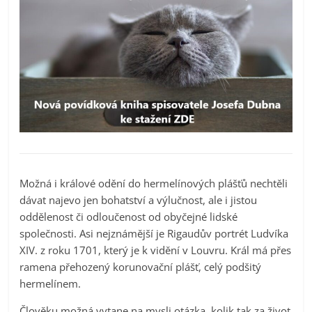
Možná i králové odění do hermelínových plášťů nechtěli
dávat najevo jen bohatství a výlučnost, ale i jistou
oddělenost či odloučenost od obyčejné lidské
společnosti. Asi nejznámější je Rigaudův portrét Ludvíka
XIV. z roku 1701, který je k vidění v Louvru. Král má přes
ramena přehozený korunovační plášť, celý podšitý
hermelínem.
Člověku možná vytane na mysli otázka, kolik tak za život