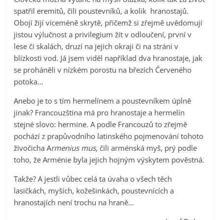
spatřil eremitů, čili poustevníků, a kolik hranostajů.
Obojí žijí víceméně skrytě, přičemž si zřejmě uvědomují
jistou výlučnost a privilegium žít v odloučení, první v
lese či skalách, druzí na jejich okraji či na stráni v
blízkosti vod. Já jsem viděl například dva hranostaje, jak
se proháněli v nízkém porostu na březích Červeného
potoka…
Anebo je to s tím hermelínem a poustevníkem úplně
jinak? Francouzština má pro hranostaje a hermelín
stejné slovo: hermine. A podle Francouzů to zřejmě
pochází z prapůvodního latinského pojmenování tohoto
živočicha A
rmenius mus
, čili arménská myš, prý podle
toho, že Arménie byla jejich hojným výskytem pověstná.
Takže? A jestli vůbec celá ta úvaha o všech těch
lasičkách, myších, kožešinkách, poustevnících a
hranostajích není trochu na hraně…