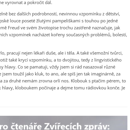
ne vyrovnat a pokročit dál.
elně bez dalších podrobností, nevinnou vzpomínku z dětství,
 alpské louce poseté žlutými pampeliškami s touhou po jedné
le mě Freud ve svém životopise trochu zastřeně naznačuje, jak
stních vzpomínek nacházet kořeny současných problémů, bolestí,
 pracují nejen lékaři duše, ale i těla. A také všemožní tvůrci,
 totiž také krycí vzpomínku, a to dvojitou, tedy z lingvistického
ky hlavy. Co se pamatuji, vždy jsem si rád nasazoval různé
jsem toužil jako kluk, to ano, ale spíš jen tak imaginárně, za
a za druhé nemám zrovna orlí nos. Klobouk s ptačím pérem, to
k hlavy, kloboukem počínaje a dejme tomu rádiovkou konče. Je