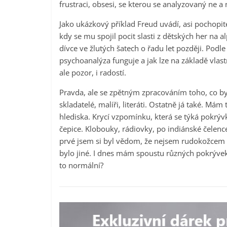
frustraci, obsesi, se kterou se analyzovaný ne a 
Jako ukázkový příklad Freud uvádí, asi pochopit
kdy se mu spojil pocit slasti z dětských her na
dívce ve žlutých šatech o řadu let později. Pod
psychoanalýza funguje a jak lze na základě vla
ale pozor, i radostí.
Pravda, ale se zpětným zpracováním toho, co bylo,
skladatelé, malíři, literáti. Ostatně já také. Mám
hlediska. Krycí vzpomínku, která se týká pokrýv
čepice. Klobouky, rádiovky, po indiánské čelence 
prvé jsem si byl vědom, že nejsem rudokožcem 
bylo jiné. I dnes mám spoustu různých pokrýve
to normální?