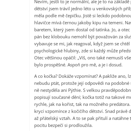
Nevím, jestli to je normální, ale je to na zákl
dětství jsem trávil jedno léto u venkovských př
měla podle mě čepičku. Jistě si leckdo podobnou
hlavičce mívá černou jakoby kipu na temeni. Navíc
baretem, který jsem dostal od tatínka. Jo, a ote
pán bez klobouku nemohl být považován za sluš
vybavuje se mi, jak reagoval, když jsem se cht
psychologické hlubiny, zde si každý může předsta
Otec většinou opáčil: „Víš, ono také nemusíš vše
bylo prospěšné. Aspoň pro mě, a je i dosud.
A co kočka? Dokáže vzpomínat? A pakliže ano, lze
nebudu ptát, protože její odpovědi na podobné 
ně nestyděla ani Pýthie. S velkou pravděpodobnos
popisují současné dění; kočka totiž na takové 
rychle, jak na kořist, tak na možného predátora
krycí vzpomínce z kočičího dětství. Snad právě
až přátelský vztah. A to se pak přitulí a natáhne
pocitu bezpečí si prodloužila.