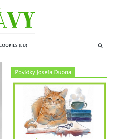
COOKIES (EU)
Povídky Josefa Dubna