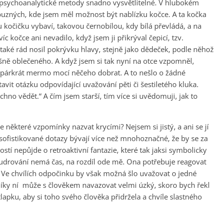
adě psychoanalytické metody snadno vysvětlitelné. V hlubokém
íbuzných, kde jsem měl možnost být nablízku kočce. A ta kočka
 kočičku vybaví, takovou černobílou, kdy bílá převládá, a na
 kočce ani nevadilo, když jsem ji přikrýval čepicí, tzv.
c také rád nosil pokrývku hlavy, stejně jako dědeček, podle něhož
ně oblečeného. A když jsem si tak nyní na otce vzpomněl,
ěl párkrát mermo mocí něčeho dobrat. A to nešlo o žádné
vit otázku odpovídající uvažování pěti či šestiletého kluka.
chno vědět.“ A čím jsem starší, tím více si uvědomuji, jak to
 některé vzpomínky nazvat krycími? Nejsem si jistý, a ani se jí
sofistikované dotazy bývají více než mnohoznačné, že by se za
tí nepůjde o retroaktivní fantazie, které tak jaksi symbolicky
mudrování nemá čas, na rozdíl ode mě. Ona potřebuje reagovat
. Ve chvílích odpočinku by však možná šlo uvažovat o jedné
 díky ní může s člověkem navazovat velmi úzký, skoro bych řekl
 tlapku, aby si toho svého člověka přidržela a chvíle slastného