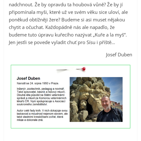
nadchnout. Že by opravdu ta houbová vůně? Že by jí
připomínala myši, které už ve svém věku sice uloví, ale
poněkud obtížněji žere? Budeme si asi muset nějakou
chytit a očuchat. Každopádně nás ale napadlo, že
budeme tuto úpravu kuřecího nazývat „Kuře a la myš“.
Jen jestli se povede vyladit chuť pro Sísu i příště…
Josef Duben