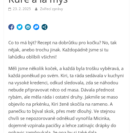
23. 2. 2025
Zvířecí zprávy
Co to má být? Recept na dobrůtku pro kočku? No, tak
nějak, anebo trochu jinak. Každopádně jsme si tu
lahůdku oblíbili všichni!
Měli jsme několik koček, a každá byla trošku vyběravá, a
každá poněkud po svém. Kiri, ta ráda sedávala v kuchyni
na vysoké kredenci, odkud sledovala, zda se náhodou
nebude připravovat něco od masa. Dávala přednost
rybám, ale měla ráda i ostatní druhy. Jakmile se maso
objevilo na prkénku, Kiri ženě skočila na rameno. A
panečku to býval skok, přes metr dlouhý. Ve stejnou
chvíli se nepozorovaně odněkud vynořila Micinka,
dojemně vzpínala pacičky a lehce zatínajíc drápky do
nohavic zamňoukala, že ona by si také dala.