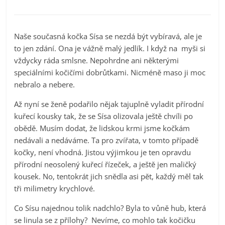
Naše současná kočka Sísa se nezdá být vybíravá, ale je
to jen zdání. Ona je vážně malý jedlík. I když na myši si
vždycky ráda smlsne. Nepohrdne ani některými
speciálními kočičími dobrůtkami. Nicméně maso ji moc
nebralo a nebere.
Až nyní se ženě podařilo nějak tajuplně vyladit přírodní
kuřecí kousky tak, že se Sísa olizovala ještě chvíli po
obědě. Musím dodat, že lidskou krmi jsme kočkám
nedávali a nedáváme. Ta pro zvířata, v tomto případě
kočky, není vhodná. Jistou výjimkou je ten opravdu
přírodní neosolený kuřecí řízeček, a ještě jen maličký
kousek. No, tentokrát jich snědla asi pět, každý měl tak
tři milimetry krychlové.
Co Sísu najednou tolik nadchlo? Byla to vůně hub, která
se linula se z přílohy? Nevíme, co mohlo tak kočičku