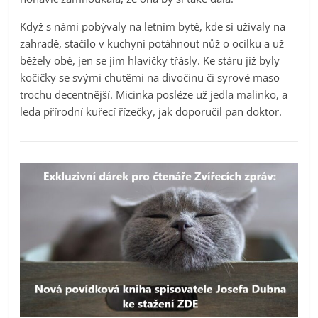
Když s námi pobývaly na letním bytě, kde si užívaly na
zahradě, stačilo v kuchyni potáhnout nůž o ocílku a už
běžely obě, jen se jim hlavičky třásly. Ke stáru již byly
kočičky se svými chutěmi na divočinu či syrové maso
trochu decentnější. Micinka posléze už jedla malinko, a
leda přírodní kuřecí řízečky, jak doporučil pan doktor.