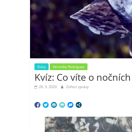
Kvízy
Veronika Rodriguez
Kvíz: Co víte o nočních 
26. 3. 2020
Zvířecí zprávy