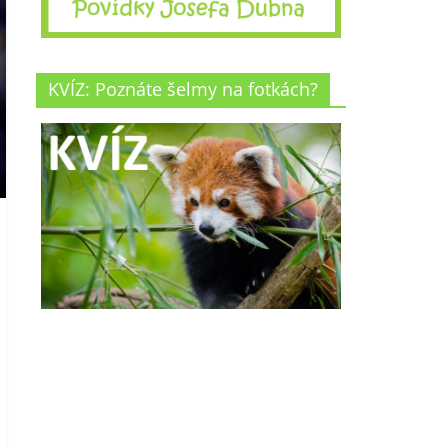
KVÍZ: Poznáte šelmy na fotkách?