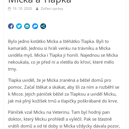
19. 10. 2020
Zvířecí zprávy
Bylo jedno koťátko Micka a štěňátko Tlapka. Byli to
kamarádi. Jednou si hráli venku na trávníku a Micka
uviděla myš. Micka i Tlapka ji honili. Najednou se Micka
nekoukala, co je před ní a vletěla do křoví, které mělo
trny.
Tlapka uviděl, že je Micka zraněná a běžel domů pro
pomoc. Začal štěkat a skákat, aby šli za ním a rozběhl se
k Micce. Jejich páníček běžel za Tlapkou a uviděl Micku,
jak má plný kožíšek trnů a tlapičky poškrábané do krve.
Páníček vzal Micku na Veterinu. Tam byl hodný pan
doktor, který Micku prohlédl a vyléčil. Pak se šťastně
vrátili domů a od té doby si Micka vždycky dávala pozor,