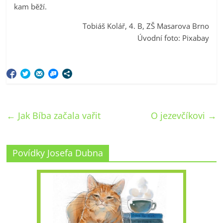
kam běží.
Tobiáš Kolář, 4. B, ZŠ Masarova Brno
Úvodní foto: Pixabay
←
Jak Bíba začala vařit
O jezevčíkovi
→
Povídky Josefa Dubna