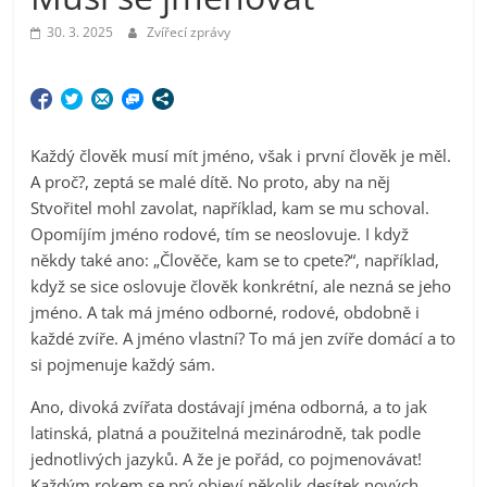
30. 3. 2025
Zvířecí zprávy
Každý člověk musí mít jméno, však i první člověk je měl.
A proč?, zeptá se malé dítě. No proto, aby na něj
Stvořitel mohl zavolat, například, kam se mu schoval.
Opomíjím jméno rodové, tím se neoslovuje. I když
někdy také ano: „Člověče, kam se to cpete?“, například,
když se sice oslovuje člověk konkrétní, ale nezná se jeho
jméno. A tak má jméno odborné, rodové, obdobně i
každé zvíře. A jméno vlastní? To má jen zvíře domácí a to
si pojmenuje každý sám.
Ano, divoká zvířata dostávají jména odborná, a to jak
latinská, platná a použitelná mezinárodně, tak podle
jednotlivých jazyků. A že je pořád, co pojmenovávat!
Každým rokem se prý objeví několik desítek nových