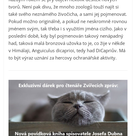
tvorů. Není pak divu, že mnoho zoologů touží najít si
také svého neznámého živočicha, a sami jej pojmenovat.
Pokud možno originálně, a pokud ne neskromně rovnou
jménem svým, tak třeba i s využitím jména cizího. Jako v
poslední době, kdy byl pojmenován takový nenápadný
had, taková malá bronzová užovka to je, co žije v někde
v Himálaji, Anguiculus dicaprioi, tedy had DiCapriův. Má
to být výraz uznání za hercovy ochranářské aktivity.