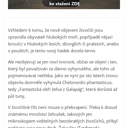
Vzhledem k tomu, že nově objevení živočiši jsou
zpravidla obyvateli hlubokých moří, popřípadě nějací
broučci v hlubokých lesích, džunglích či pralesích, anebo
v pouštích, je tento nový hádek docela terno.
Ale neobjevují se jen noví tvorové, občas se objeví i ten,
který byl považován za dávno vyhynulého, ale toho už
pojmenovávat netřeba. Jako se nyní po sto letech znovu
objevila domněle vyhynulá Chelonoidis phantasticus,
tedy „Fantastická obří želva z Galapág“, která dorůstá až
půl tuny,
V živočišné říši není nouze o překvapení. Třeba k dosud
známému množství želvušek, takových jen
mikroskopem viditelných bezobratlých živočichů, přibyl
nedávno zase nový druh. Želvušky (Tardigrada –