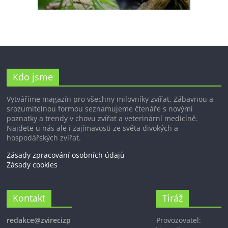
Kdo jsme
Vytváříme magazín pro všechny milovníky zvířat. Zábavnou a
srozumitelnou formou seznamujeme čtenáře s novými
poznatky a trendy v chovu zvířat a veterinární medicíně.
Najdete u nás ale i zajímavosti ze světa divokých a
hospodářských zvířat.
Zásady zpracování osobních údajů
Zásady cookies
Kontakt
Tiráž
redakce@zvirecizp
Provozovatel: