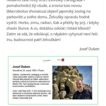
pomalochodci) žijí všude, a zrovna tuto novou
(Macrobiotus shonaicus) objevil japonský zoolog na
parkovišti u svého domu. Želvušky opravdu hodně
vydrží. Horko, zimu, radiaci, tlak a přežily by prý, i kdyby
zhaslo Slunce. A co, dokážou odolat i lidské blbosti?
Zatím se zdá, že odolávají, o nějakém vyhynutí není řeči.
Inu, budoucnost patří želvuškám!
Josef Duben