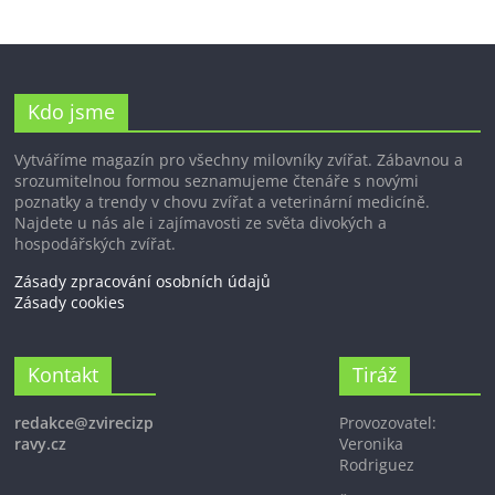
Kdo jsme
Vytváříme magazín pro všechny milovníky zvířat. Zábavnou a
srozumitelnou formou seznamujeme čtenáře s novými
poznatky a trendy v chovu zvířat a veterinární medicíně.
Najdete u nás ale i zajímavosti ze světa divokých a
hospodářských zvířat.
Zásady zpracování osobních údajů
Zásady cookies
Kontakt
Tiráž
redakce@zvirecizp
Provozovatel:
ravy.cz
Veronika
Rodriguez