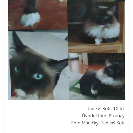
Tadeáš Kott, 10 let
Úvodní foto: Pixabay
Foto Máničky: Tadeáš Kott