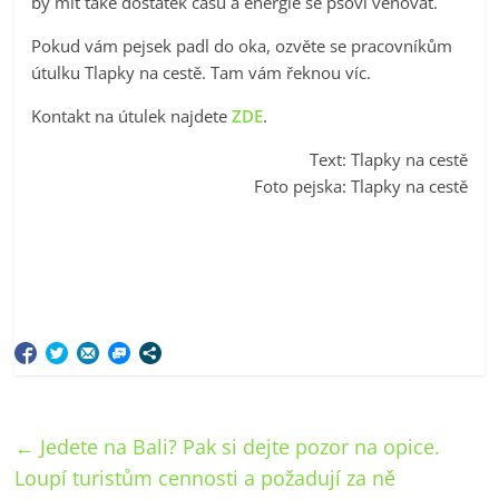
by mít také dostatek času a energie se psovi věnovat.
Pokud vám pejsek padl do oka, ozvěte se pracovníkům
útulku Tlapky na cestě. Tam vám řeknou víc.
Kontakt na útulek najdete
ZDE
.
Text: Tlapky na cestě
Foto pejska: Tlapky na cestě
←
Jedete na Bali? Pak si dejte pozor na opice.
Loupí turistům cennosti a požadují za ně