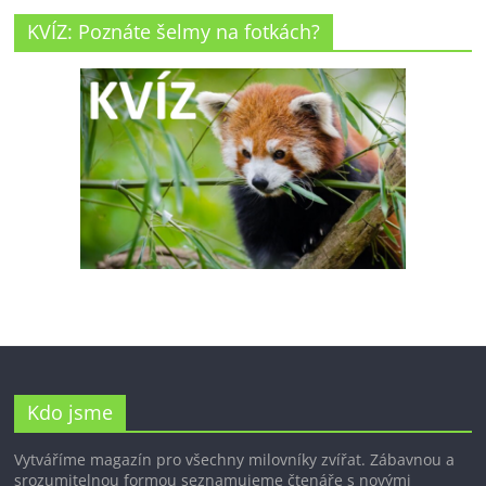
KVÍZ: Poznáte šelmy na fotkách?
Kdo jsme
Vytváříme magazín pro všechny milovníky zvířat. Zábavnou a
srozumitelnou formou seznamujeme čtenáře s novými