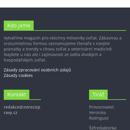
Kdo jsme
Vytváříme magazín pro všechny milovníky zvířat. Zábavnou a
srozumitelnou formou seznamujeme čtenáře s novými
poznatky a trendy v chovu zvířat a veterinární medicíně.
Najdete u nás ale i zajímavosti ze světa divokých a
hospodářských zvířat.
Zásady zpracování osobních údajů
Zásady cookies
Kontakt
Tiráž
redakce@zvirecizp
Provozovatel:
ravy.cz
Veronika
Rodriguez
Šéfredaktorka: