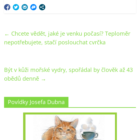
←
Chcete vědět, jaké je venku počasí? Teploměr
nepotřebujete, stačí poslouchat cvrčka
Být v kůži mořské vydry, spořádal by člověk až 43
obědů denně
→
Povídky Josefa Dubna