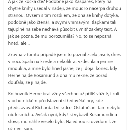
A jak že kočka čte? Podobně jako Kašpárek, který na
chytré knihy usedal v naději, že moudro načerpá druhou
stranou. Ovšem s tím rozdílem, že ona se knihy dotýká,
podobně jako čtenář, a svými vnímavými tlapkami tak
tajuplně na sebe nechává působit uvnitř zakletý text. A
jak se pozná, že mu porozuměla? No, to se nepozná
hned, ale…
Zrovna v tomto případě jsem to poznal zcela jasně, dnes
v noci. Spala na křesle a několikrát vzdechla a jemně
mňoukla, a mně bylo hned jasné, že ji dojal konec, kdy
Herne najde Rosamund a ona mu řekne, že pořád
doufala, že ji najde.
Knihovník Herne bral vždy všechno až příliš vážně, i roli
v ochotnickém představení středověké hry, kde
představoval Richarda Lví srdce. Ostatně ani tam nebylo
nic k smíchu. Avšak nyní, když si vybavil Rosamundina
slova, mu náhle veselo bylo. Najednou si uvědomil, že
už není sám.