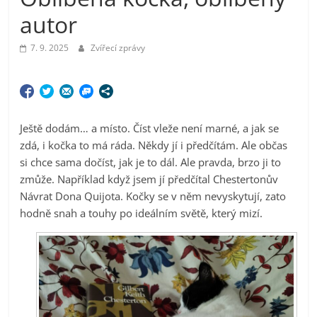
autor
7. 9. 2025
Zvířecí zprávy
Ještě dodám… a místo. Číst vleže není marné, a jak se
zdá, i kočka to má ráda. Někdy jí i předčítám. Ale občas
si chce sama dočíst, jak je to dál. Ale pravda, brzo ji to
zmůže. Například když jsem jí předčítal Chestertonův
Návrat Dona Quijota. Kočky se v něm nevyskytují, zato
hodně snah a touhy po ideálním světě, který mizí.