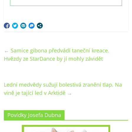
←
Samice gibona předvádí taneční kreace.
Hvězdy ze StarDance by jí mohly závidět
Lední medvědy sužují bolestivá zranění tlap. Na
vině je tající led v Arktidě
→
Povídky Josefa Dubna