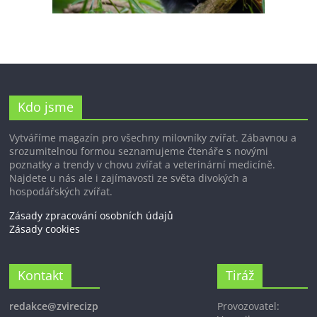
Kdo jsme
Vytváříme magazín pro všechny milovníky zvířat. Zábavnou a
srozumitelnou formou seznamujeme čtenáře s novými
poznatky a trendy v chovu zvířat a veterinární medicíně.
Najdete u nás ale i zajímavosti ze světa divokých a
hospodářských zvířat.
Zásady zpracování osobních údajů
Zásady cookies
Kontakt
Tiráž
redakce@zvirecizp
Provozovatel: