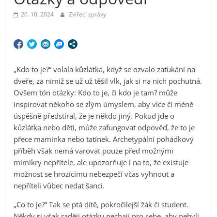
20. 10. 2024
Zvířecí zprávy
„Kdo to je?“ volala kůzlátka, když se ozvalo zaťukání na
dveře, za nimiž se už už těšil vlk, jak si na nich pochutná.
Ovšem tón otázky: Kdo to je, či kdo je tam? může
inspirovat někoho se zlým úmyslem, aby více či méně
úspěšně předstíral, že je někdo jiný. Pokud jde o
kůzlátka nebo děti, může zafungovat odpověď, že to je
přece maminka nebo tatínek. Archetypální pohádkový
příběh však nemá varovat pouze před možnými
mimikry nepřítele, ale upozorňuje i na to, že existuje
možnost se hrozícímu nebezpečí včas vyhnout a
nepříteli vůbec nedat šanci.
„Co to je?“ Tak se ptá dítě, pokročilejší žák či student.
Někdy si však raději otázku nechají pro sebe, aby nebyli