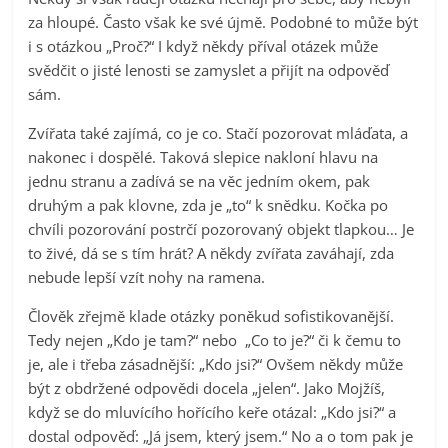
za hloupé. Často však ke své újmě. Podobné to může být
i s otázkou „Proč?“ I když někdy příval otázek může
svědčit o jisté lenosti se zamyslet a přijít na odpověď
sám.
Zvířata také zajímá, co je co. Stačí pozorovat mláďata, a
nakonec i dospělé. Taková slepice nakloní hlavu na
jednu stranu a zadívá se na věc jedním okem, pak
druhým a pak klovne, zda je „to“ k snědku. Kočka po
chvíli pozorování postrčí pozorovaný objekt tlapkou… Je
to živé, dá se s tím hrát? A někdy zvířata zaváhají, zda
nebude lepší vzít nohy na ramena.
Člověk zřejmě klade otázky poněkud sofistikovanější.
Tedy nejen „Kdo je tam?“ nebo „Co to je?“ či k čemu to
je, ale i třeba zásadnější: „Kdo jsi?“ Ovšem někdy může
být z obdržené odpovědi docela „jelen“. Jako Mojžíš,
když se do mluvícího hořícího keře otázal: „Kdo jsi?“ a
dostal odpověď: „Já jsem, který jsem.“ No a o tom pak je