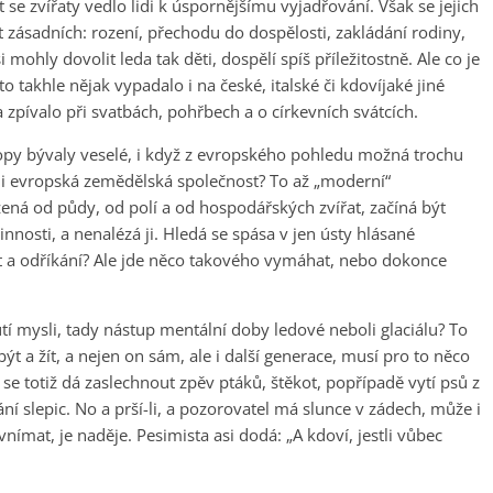
se zvířaty vedlo lidi k úspornějšímu vyjadřování. Však se jejich
t zásadních: rození, přechodu do dospělosti, zakládání rodiny,
mohly dovolit leda tak děti, dospělí spíš příležitostně. Ale co je
 takhle nějak vypadalo i na české, italské či kdovíjaké jiné
a zpívalo při svatbách, pohřbech a o církevních svátcích.
opy bývaly veselé, i když z evropského pohledu možná trochu
 i evropská zemědělská společnost? To až „moderní“
ná od půdy, od polí a od hospodářských zvířat, začíná být
nosti, a nenalézá ji. Hledá se spása v jen ústy hlásané
 a odříkání? Ale jde něco takového vymáhat, nebo dokonce
utí mysli, tady nástup mentální doby ledové neboli glaciálu? To
t a žít, a nejen on sám, ale i další generace, musí pro to něco
 se totiž dá zaslechnout zpěv ptáků, štěkot, popřípadě vytí psů z
ní slepic. No a prší-li, a pozorovatel má slunce v zádech, může i
ímat, je naděje. Pesimista asi dodá: „A kdoví, jestli vůbec