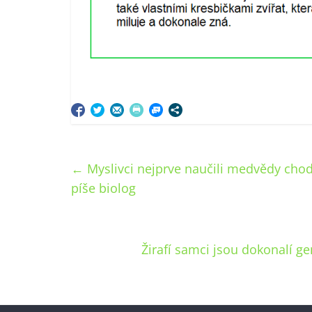
←
Myslivci nejprve naučili medvědy chodit
píše biolog
Žirafí samci jsou dokonalí ge