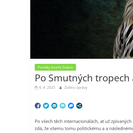
Povídky Josefa Dubna
Po Smutných tropech a
6. 4. 2025
Zvířecí zprávy
Po všech těch internacionálách, ať už zpívaných č
zdá, že všemu tomu politickému a a následném