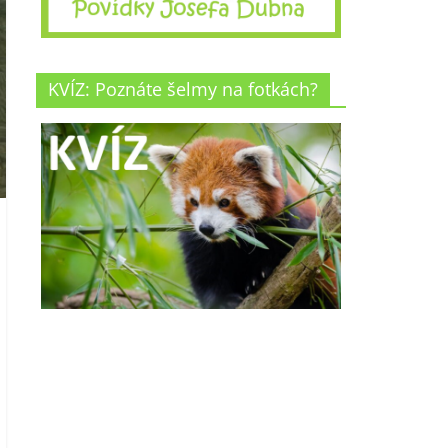
KVÍZ: Poznáte šelmy na fotkách?