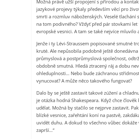
Možná právě užší propojení s přírodou a kontakt 
jazykové projevy týkaly především věcí pro živo
smrti a rozmluv náboženských. Veselé tlachání si 
na tom podivného? Vždyť před pár stovkami let to
evropské vesnici. A tam se také nejvíce mluvilo 
Jenže i ty Lévi-Straussem popisované smutné tr
kruté. Ale nepůsobila podobně ještě donedávna
průmyslová a postprůmyslová společnost, odtrže
obdobně smutná. Hledá ztracený ráj a dobu nevin
ohleduplnosti… Nebo bude záchranou střídmost
vynucovat? A může něco takového fungovat?
Dalo by se ještě zastavit takové zúžení a chladn
je otázka hodná Shakespeara. Když chce člověk bý
udělat. Možná by stačilo se nejprve zastavit. Pak
blízké vesnice, zařehtání koní na pastvě, zakdáká
uvidět duhu. A dokud to všechno vůbec dokáže vn
zaprší…“