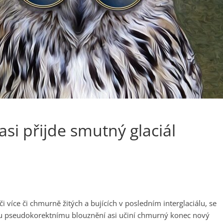
si přijde smutný glaciál
i více či chmurně žitých a bujících v posledním interglaciálu, se
u pseudokorektnímu blouznění asi učiní chmurný konec nový