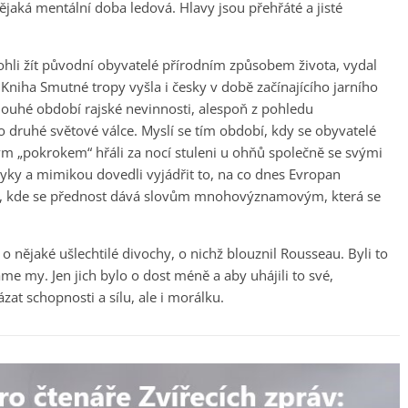
 nějaká mentální doba ledová. Hlavy jsou přehřáté a jisté
ohli žít původní obyvatelé přírodním způsobem života, vydal
 Kniha Smutné tropy vyšla i česky v době začínajícího jarního
louhé období rajské nevinnosti, alespoň z pohledu
 druhé světové válce. Myslí se tím období, kdy se obyvatelé
ým „pokrokem“ hřáli za nocí stuleni u ohňů společně se svými
ky a mimikou dovedli vyjádřit to, na co dnes Evropan
ek, kde se přednost dává slovům mnohovýznamovým, která se
 nějaké ušlechtilé divochy, o nichž blouznil Rousseau. Byli to
e my. Jen jich bylo o dost méně a aby uhájili to své,
zat schopnosti a sílu, ale i morálku.