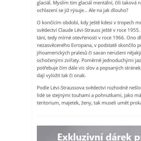
glaciál. Myslím tím glaciál mentální, čili taková
ochlazení se již rýsuje… Ale na jak dlouho?
O končícím období, kdy ještě kdesi v tropech m
svědectví Claude Lévi-Strauss ještě v roce 1955.
tání, tedy mírné otevřenosti v roce 1966. Ono d
nezasvěceného Evropana, v podstatě skončilo po
jihoamerických pralesů či savan nerušeni nějak
ochočenými zvířaty. Poměrně jednoduchými jazy
potřebuje čím dále víc slov a popsaných strán
dají vyložit tak či onak.
Podle Lévi-Straussova svědectví rozhodně nešlo o
lidé se stejnými touhami a pohnutkami, jako mám
teritorium, majetek, ženy, tak museli umět proká