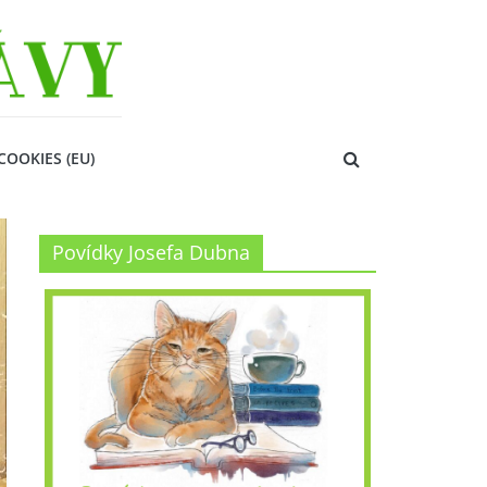
COOKIES (EU)
Povídky Josefa Dubna