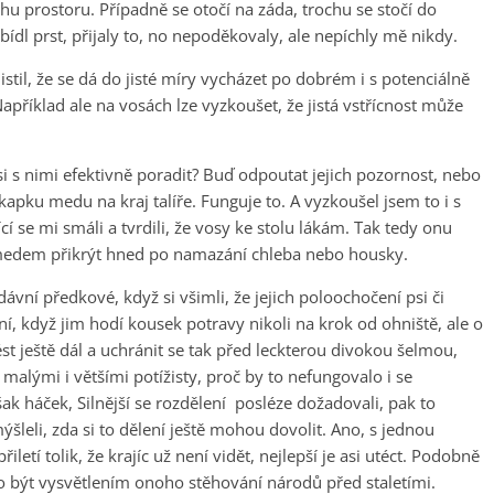
hu prostoru. Případně se otočí na záda, trochu se stočí do
bídl prst, přijaly to, no nepoděkovaly, ale nepíchly mě nikdy.
til, že se dá do jisté míry vycházet po dobrém i s potenciálně
příklad ale na vosách lze vyzkoušet, že jistá vstřícnost může
si s nimi efektivně poradit? Buď odpoutat jejich pozornost, nebo
 kapku medu na kraj talíře. Funguje to. A vyzkoušel jsem to i s
 se mi smáli a tvrdili, že vosy ke stolu lákám. Tak tedy onu
s medem přikrýt hned po namazání chleba nebo housky.
ávní předkové, když si všimli, že jejich poloochočení psi či
í, když jim hodí kousek potravy nikoli na krok od ohniště, ale o
ést ještě dál a uchránit se tak před leckterou divokou šelmou,
alými i většími potížisty, proč by to nefungovalo i se
ak háček, Silnější se rozdělení posléze dožadovali, pak to
šleli, zda si to dělení ještě mohou dovolit. Ano, s jednou
iletí tolik, že krajíc už není vidět, nejlepší je asi utéct. Podobně
lo být vysvětlením onoho stěhování národů před staletími.