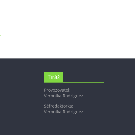
→
Tiráž
Provozovatel:
Veronika Rodriguez
Šéfredaktorka:
Veronika Rodriguez