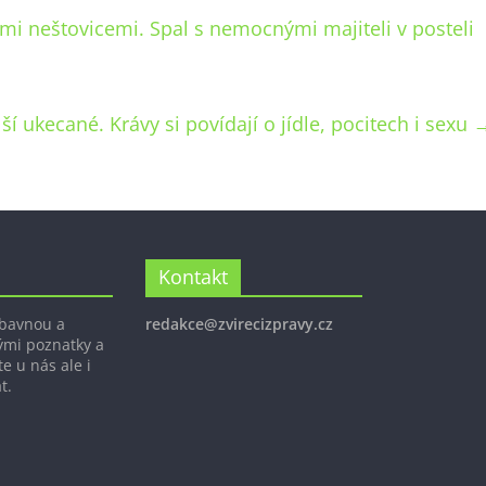
ími neštovicemi. Spal s nemocnými majiteli v posteli
lší ukecané. Krávy si povídají o jídle, pocitech i sexu
Kontakt
ábavnou a
redakce@zvirecizpravy.cz
ými poznatky a
e u nás ale i
t.