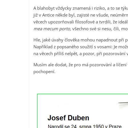
A blahobyt vždycky znamená i riziko, a to se týk
již v Antice někde byl, zajisté ne všude, neúměr
věcech upozorňovali filosofové a tvrdili, že ideá
mea mecum porto,
všechno své si nesu, čili, moc
Hle, jaké úvahy člověka mohou napadnout při p
Například z popsaného soužití s vosami: Je možn
na věcech příliš nelpět, a pozor, při pozorová
Musím ale dodat, že pro má pozorování a líčen
pochopení.