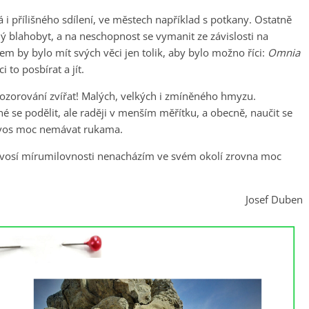
á i přílišného sdílení, ve městech například s potkany. Ostatně
ný blahobyt, a na neschopnost se vymanit ze závislosti na
lem by bylo mít svých věci jen tolik, aby bylo možno říci:
Omnia
i to posbírat a jít.
ozorování zvířat! Malých, velkých i zmíněného hmyzu.
é se podělit, ale raději v menším měřítku, a obecně, naučit se
ní vos moc nemávat rukama.
í vosí mírumilovnosti nenacházím ve svém okolí zrovna moc
Josef Duben