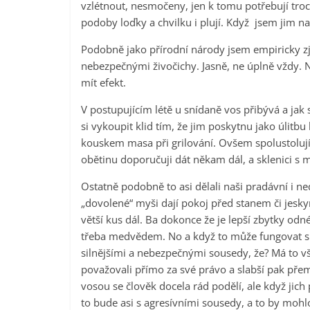
vzlétnout, nesmočeny, jen k tomu potřebují troc
podoby loďky a chvilku i plují. Když jsem jim na
Podobně jako přírodní národy jsem empiricky zjis
nebezpečnými živočichy. Jasně, ne úplně vždy. Na
mít efekt.
V postupujícím létě u snídaně vos přibývá a jak 
si vykoupit klid tím, že jim poskytnu jako úlitbu
kouskem masa při grilování. Ovšem spolustolující
obětinu doporučuji dát někam dál, a sklenici 
Ostatně podobně to asi dělali naši pradávní i ned
„dovolené“ myši dají pokoj před stanem či jeskyn
větší kus dál. Ba dokonce že je lepší zbytky odn
třeba medvědem. No a když to může fungovat s m
silnějšími a nebezpečnými sousedy, že? Má to vš
považovali přímo za své právo a slabší pak přemý
vosou se člověk docela rád podělí, ale když jich př
to bude asi s agresívními sousedy, a to by moh