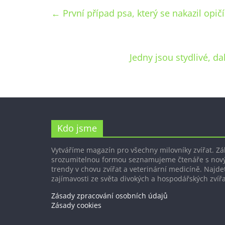
←
První případ psa, který se nakazil opič
Jedny jsou stydlivé, da
Kdo jsme
Vytváříme magazín pro všechny milovníky zvířat. Z
srozumitelnou formou seznamujeme čtenáře s nov
trendy v chovu zvířat a veterinární medicíně. Najdet
zajímavosti ze světa divokých a hospodářských zvířa
Zásady zpracování osobních údajů
Zásady cookies