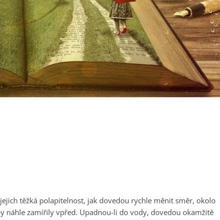
jejich těžká polapitelnost, jak dovedou rychle měnit směr, okolo
aby náhle zamířily vpřed. Upadnou-li do vody, dovedou okamžitě