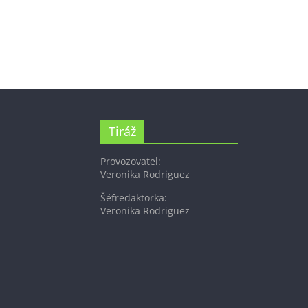
Tiráž
Provozovatel:
Veronika Rodriguez
Šéfredaktorka:
Veronika Rodriguez