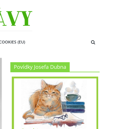
COOKIES (EU)
Povídky Josefa Dubna