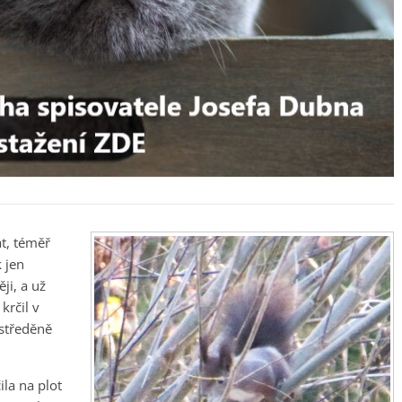
t, téměř
 jen
ji, a už
krčil v
středěně
la na plot