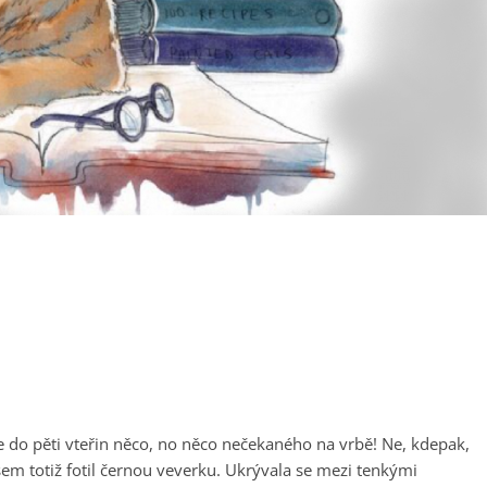
 do pěti vteřin něco, no něco nečekaného na vrbě! Ne, kdepak,
m totiž fotil černou veverku. Ukrývala se mezi tenkými