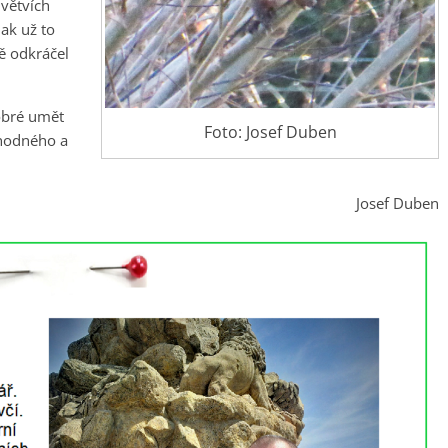
 větvích
jak už to
ě odkráčel
dobré umět
Foto: Josef Duben
uhodného a
Josef Duben