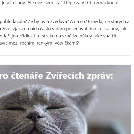
 Josefa Lady. Ale než jsem stačil lépe zaostřit a zmáčknout
 pohledávala? Že by byla zvědavá? A na co? Pravda, na starých a
živo, zjara na nich často vídám posedávat divoké kachny, jak
odaří jen zřídka. I tu straku na vrbě lze někdy také spatřit,
avíc mezi ročními tenkými větvičkami?