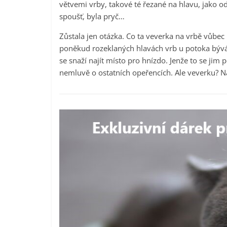
větvemi vrby, takové té řezané na hlavu, jako od
spoušť, byla pryč…
Zůstala jen otázka. Co ta veverka na vrbě vůbec
poněkud rozeklaných hlavách vrb u potoka bývá 
se snaží najít místo pro hnízdo. Jenže to se jim p
nemluvě o ostatních opeřencích. Ale veverku? N