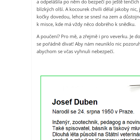
a odpelášila po něm do bezpečí po ještě tenčích
blízkých olší. A kocourek chvíli dělal jakoby nic, 
kočky dovedou, lehce se snesl na zem a důstojn
k misce, kde má vždy něco dobrého k snědku.
A poučení? Pro mě, a zřejmě i pro veverku. Je 
se pořádně dívat! Aby nám neuniklo nic pozor
abychom se včas vyhnuli nebezpečí.