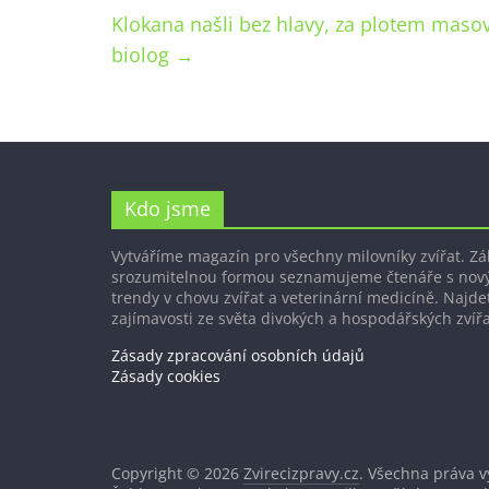
Klokana našli bez hlavy, za plotem masový
biolog
→
Kdo jsme
Vytváříme magazín pro všechny milovníky zvířat. Z
srozumitelnou formou seznamujeme čtenáře s nov
trendy v chovu zvířat a veterinární medicíně. Najdet
zajímavosti ze světa divokých a hospodářských zvířa
Zásady zpracování osobních údajů
Zásady cookies
Copyright © 2026
Zvirecizpravy.cz
. Všechna práva 