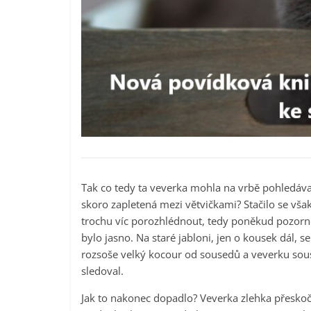
Tak co tedy ta veverka mohla na vrbě pohledáva
skoro zapletená mezi větvičkami? Stačilo se však
trochu víc porozhlédnout, tedy poněkud pozorně
bylo jasno. Na staré jabloni, jen o kousek dál, se 
rozsoše velký kocour od sousedů a veverku sou
sledoval.
Jak to nakonec dopadlo? Veverka zlehka přeskoči