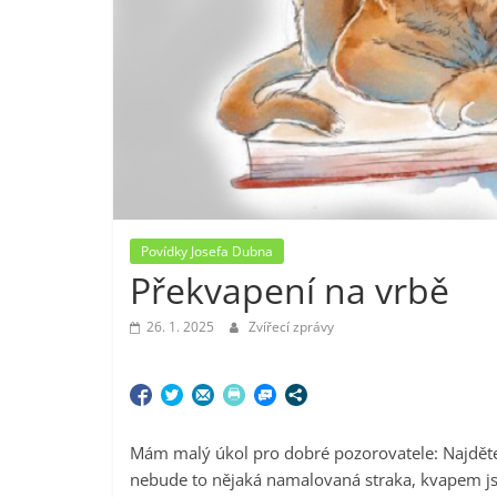
Povídky Josefa Dubna
Překvapení na vrbě
26. 1. 2025
Zvířecí zprávy
Mám malý úkol pro dobré pozorovatele: Najděte
nebude to nějaká namalovaná straka, kvapem jse