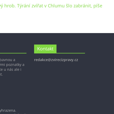
 hrob. Týrání zvířat v Chlumu šlo zabránit, píše
Kontakt
ábavnou a
redakce@zvirecizpravy.cz
ými poznatky a
e u nás ale i
t.
vyhrazena.