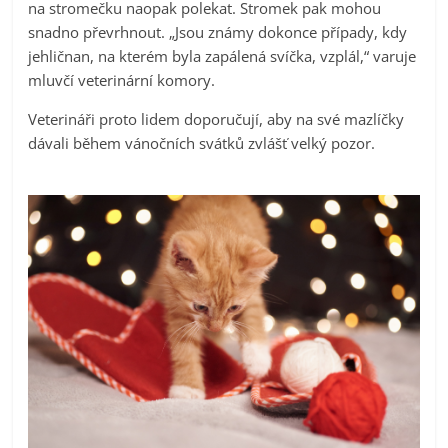
na stromečku naopak polekat. Stromek pak mohou
snadno převrhnout. „Jsou známy dokonce případy, kdy
jehličnan, na kterém byla zapálená svíčka, vzplál,“ varuje
mluvčí veterinární komory.
Veterináři proto lidem doporučují, aby na své mazlíčky
dávali během vánočních svátků zvlášť velký pozor.