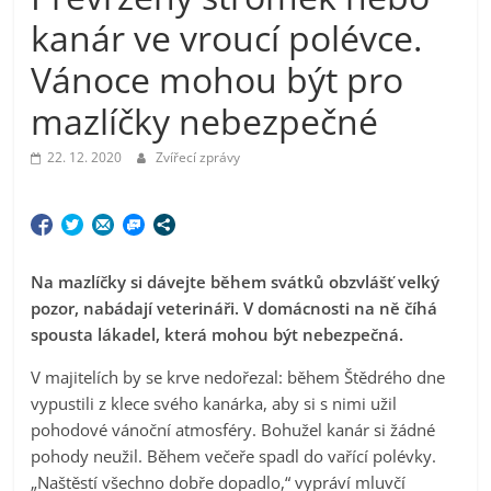
kanár ve vroucí polévce.
Vánoce mohou být pro
mazlíčky nebezpečné
22. 12. 2020
Zvířecí zprávy
Na mazlíčky si dávejte během svátků obzvlášť velký
pozor, nabádají veterináři. V domácnosti na ně číhá
spousta lákadel, která mohou být nebezpečná.
V majitelích by se krve nedořezal: během Štědrého dne
vypustili z klece svého kanárka, aby si s nimi užil
pohodové vánoční atmosféry. Bohužel kanár si žádné
pohody neužil. Během večeře spadl do vařící polévky.
„Naštěstí všechno dobře dopadlo,“ vypráví mluvčí