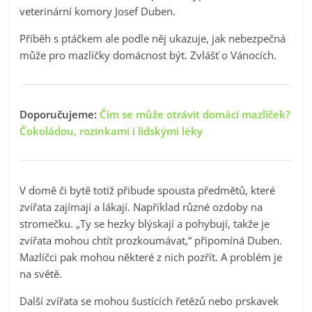
veterinární komory Josef Duben.
Příběh s ptáčkem ale podle něj ukazuje, jak nebezpečná
může pro mazlíčky domácnost být. Zvlášť o Vánocích.
Doporučujeme:
Čím se může otrávit domácí mazlíček?
Čokoládou, rozinkami i lidskými léky
V domě či bytě totiž přibude spousta předmětů, které
zvířata zajímají a lákají. Například různé ozdoby na
stromečku. „Ty se hezky blýskají a pohybují, takže je
zvířata mohou chtít prozkoumávat,“ připomíná Duben.
Mazlíčci pak mohou některé z nich pozřít. A problém je
na světě.
Další zvířata se mohou šustících řetězů nebo prskavek