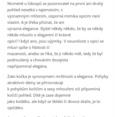
Nicméně u lidoopů se pozorovatel na první ani druhý
pohled nesetká s tajemstvím, s
významným mlčením, úsporná mimika opicím není
vlastní. A je třeba přiznat, že ani
výrazná elegance. Slyšel někdy někdo, že by se někdy
někde mluvilo o elegantní či krásné
opici? I když ano, jsou výjimky. V souvislosti s opicí se
mluví spíše o hbitosti či
mazanosti, anebo se říká, že ji někdo měl, tedy že byl
podroušený a chováním dozajista
nepřipomínal elegána.
Zato kočka je synonymem mrštnosti a elegance. Pohyby
atraktivní dámy se přirovnávají
k pohybům kočičím a sexy mhouření očí připomíná
kočičí pohled. Dítě je zase dojemné
jako koťátko, ale když se šklebí či divoce skáče, je to
opičátko.