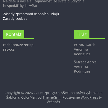
Najdete u nás ale i zajímavosti ze světa divokých a
hospodářských zvířat.
Zásady zpracování osobních údajů
Zásady cookies
Kontakt
Tiráž
redakce@zvirecizp
Provozovatel:
ravy.cz
Veronika
Rodriguez
Šéfredaktorka:
Veronika
Rodriguez
Copyright © 2026
Zvirecizpravy.cz
. Všechna práva vyhrazena.
Šablona: ColorMag od
ThemeGrill
. Používáme
WordPress
(v
češtině).