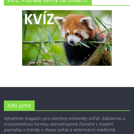
KVÍZ: Poznáte šelmy na fotkách?
Kdo jsme
Vytváříme magazín pro všechny milovníky zvířat. Zábavnou a
srozumitelnou formou seznamujeme čtenáře s novými
poznatky a trendy v chovu zvířat a veterinární medicíně.