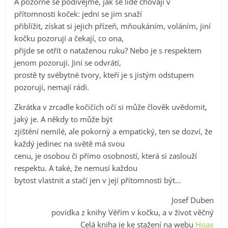
A pozorně se podívejme, jak se lidé chovají v
přítomnosti koček: jedni se jim snaží
přiblížit, získat si jejich přízeň, mňoukáním, voláním, jiní
kočku pozorují a čekají, co ona,
přijde se otřít o nataženou ruku? Nebo je s respektem
jenom pozorují. Jiní se odvrátí,
prostě ty svébytné tvory, kteří je s jistým odstupem
pozorují, nemají rádi.
Zkrátka v zrcadle kočičích očí si může člověk uvědomit,
jaký je. A někdy to může být
zjištění nemilé, ale pokorný a empatický, ten se dozví, že
každý jedinec na světě má svou
cenu, je osobou či přímo osobností, která si zaslouží
respektu. A také, že nemusí každou
bytost vlastnit a stačí jen v její přítomnosti být…
Josef Duben
povídka z knihy Věřím v kočku, a v život věčný
Celá kniha je ke stažení na webu
Hoax