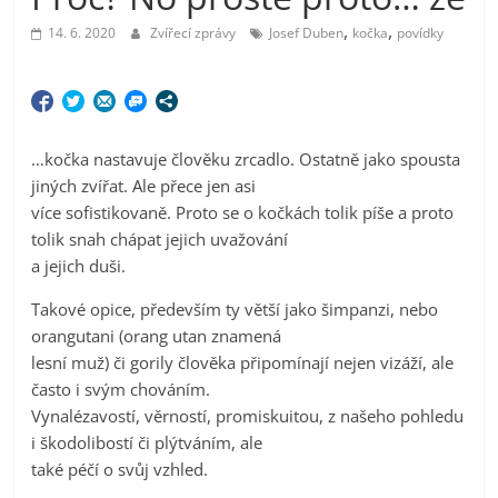
,
,
14. 6. 2020
Zvířecí zprávy
Josef Duben
kočka
povídky
…kočka nastavuje člověku zrcadlo. Ostatně jako spousta
jiných zvířat. Ale přece jen asi
více sofistikovaně. Proto se o kočkách tolik píše a proto
tolik snah chápat jejich uvažování
a jejich duši.
Takové opice, především ty větší jako šimpanzi, nebo
orangutani (orang utan znamená
lesní muž) či gorily člověka připomínají nejen vizáží, ale
často i svým chováním.
Vynalézavostí, věrností, promiskuitou, z našeho pohledu
i škodolibostí či plýtváním, ale
také péčí o svůj vzhled.