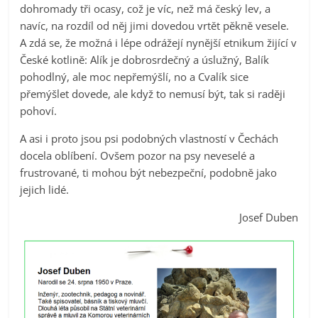
dohromady tři ocasy, což je víc, než má český lev, a
navíc, na rozdíl od něj jimi dovedou vrtět pěkně vesele.
A zdá se, že možná i lépe odrážejí nynější etnikum žijící v
České kotlině: Alík je dobrosrdečný a úslužný, Balík
pohodlný, ale moc nepřemýšlí, no a Cvalík sice
přemýšlet dovede, ale když to nemusí být, tak si raději
pohoví.
A asi i proto jsou psi podobných vlastností v Čechách
docela oblíbení. Ovšem pozor na psy neveselé a
frustrované, ti mohou být nebezpeční, podobně jako
jejich lidé.
Josef Duben