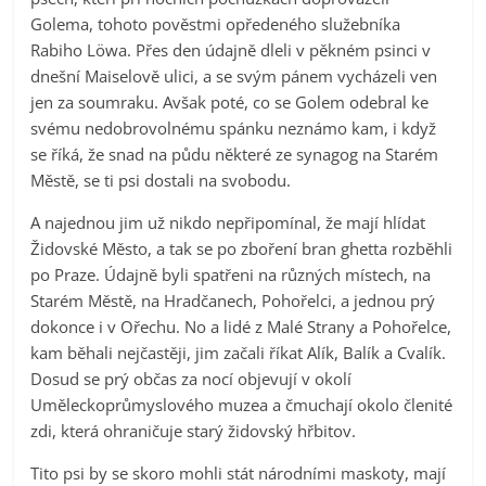
Golema, tohoto pověstmi opředeného služebníka
Rabiho Löwa. Přes den údajně dleli v pěkném psinci v
dnešní Maiselově ulici, a se svým pánem vycházeli ven
jen za soumraku. Avšak poté, co se Golem odebral ke
svému nedobrovolnému spánku neznámo kam, i když
se říká, že snad na půdu některé ze synagog na Starém
Městě, se ti psi dostali na svobodu.
A najednou jim už nikdo nepřipomínal, že mají hlídat
Židovské Město, a tak se po zboření bran ghetta rozběhli
po Praze. Údajně byli spatřeni na různých místech, na
Starém Městě, na Hradčanech, Pohořelci, a jednou prý
dokonce i v Ořechu. No a lidé z Malé Strany a Pohořelce,
kam běhali nejčastěji, jim začali říkat Alík, Balík a Cvalík.
Dosud se prý občas za nocí objevují v okolí
Uměleckoprůmyslového muzea a čmuchají okolo členité
zdi, která ohraničuje starý židovský hřbitov.
Tito psi by se skoro mohli stát národními maskoty, mají