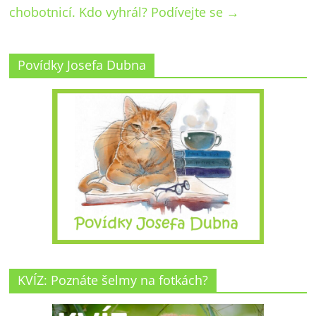
chobotnicí. Kdo vyhrál? Podívejte se
→
Povídky Josefa Dubna
KVÍZ: Poznáte šelmy na fotkách?