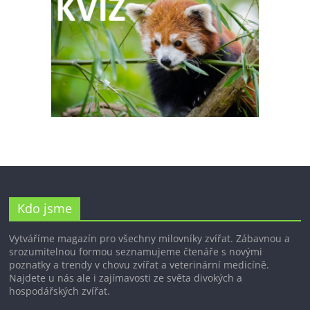
Kdo jsme
Vytváříme magazín pro všechny milovníky zvířat. Zábavnou a
srozumitelnou formou seznamujeme čtenáře s novými
poznatky a trendy v chovu zvířat a veterinární medicíně.
Najdete u nás ale i zajímavosti ze světa divokých a
hospodářských zvířat.