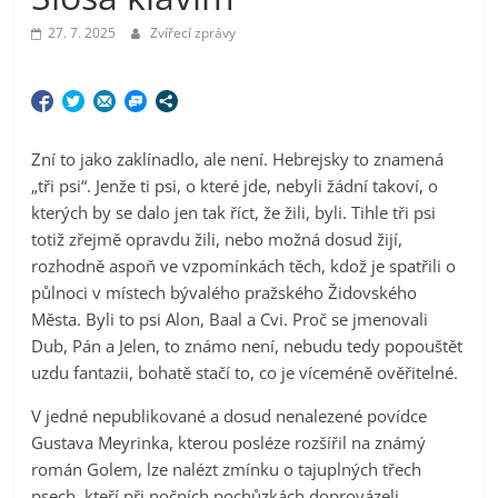
27. 7. 2025
Zvířecí zprávy
Zní to jako zaklínadlo, ale není. Hebrejsky to znamená
„tři psi“. Jenže ti psi, o které jde, nebyli žádní takoví, o
kterých by se dalo jen tak říct, že žili, byli. Tihle tři psi
totiž zřejmě opravdu žili, nebo možná dosud žijí,
rozhodně aspoň ve vzpomínkách těch, kdož je spatřili o
půlnoci v místech bývalého pražského Židovského
Města. Byli to psi Alon, Baal a Cvi. Proč se jmenovali
Dub, Pán a Jelen, to známo není, nebudu tedy popouštět
uzdu fantazii, bohatě stačí to, co je víceméně ověřitelné.
V jedné nepublikované a dosud nenalezené povídce
Gustava Meyrinka, kterou posléze rozšířil na známý
román Golem, lze nalézt zmínku o tajuplných třech
psech, kteří při nočních pochůzkách doprovázeli