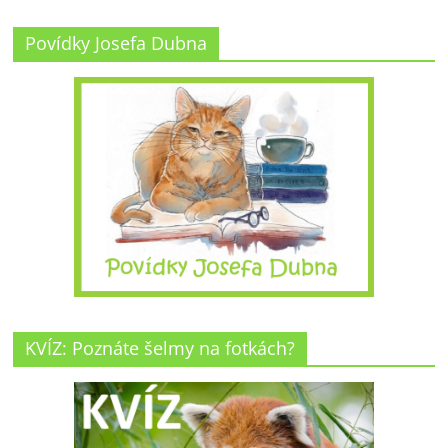
Povídky Josefa Dubna
KVÍZ: Poznáte šelmy na fotkách?