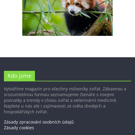
Kdo jsme
Vytváříme magazín pro všechny milovníky zvířat. Zábavnou a
srozumitelnou formou seznamujeme čtenáře s novými
poznatky a trendy v chovu zvířat a veterinární medicíně.
Najdete u nás ale i zajímavosti ze světa divokých a
hospodářských zvířat.
Zásady zpracování osobních údajů
Zásady cookies