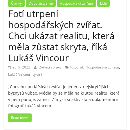
Články
Doporučujeme
Hospodářská zvířata
Lidé
Fotí utrpení
hospodářských zvířat.
Chci ukázat realitu, která
měla zůstat skryta, říká
Lukáš Vincour
,
,
23. 9. 2022
Zvířecí zprávy
fotograf
Hospodářská zvířata
,
Lukáš Vincour
týrání
„Chov hospodářských zvířat je jeden z nejskrytějších
byznysů vůbec. Média by se měla na krutou realitu, která
v něm panuje, zaměřit,“ myslí si aktivista a dokumentární
fotograf Lukáš Vincour.
Read more