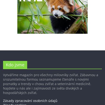
Kdo jsme
Vytváříme magazín pro všechny milovníky zvířat. Zábavnou a
srozumitelnou formou seznamujeme čtenáře s novými
poznatky a trendy v chovu zvířat a veterinární medicíně.
Najdete u nás ale i zajímavosti ze světa divokých a
hospodářských zvířat.
Zásady zpracování osobních údajů