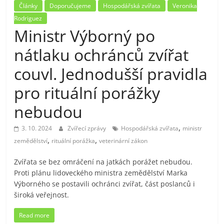
Články
Doporučujeme
Hospodářská zvířata
Veronika
Rodriguez
Ministr Výborný po
nátlaku ochránců zvířat
couvl. Jednodušší pravidla
pro rituální porážky
nebudou
,
3. 10. 2024
Zvířecí zprávy
Hospodářská zvířata
ministr
,
,
zemědělství
rituální porážka
veterinární zákon
Zvířata se bez omráčení na jatkách porážet nebudou.
Proti plánu lidoveckého ministra zemědělství Marka
Výborného se postavili ochránci zvířat, část poslanců i
široká veřejnost.
Read more