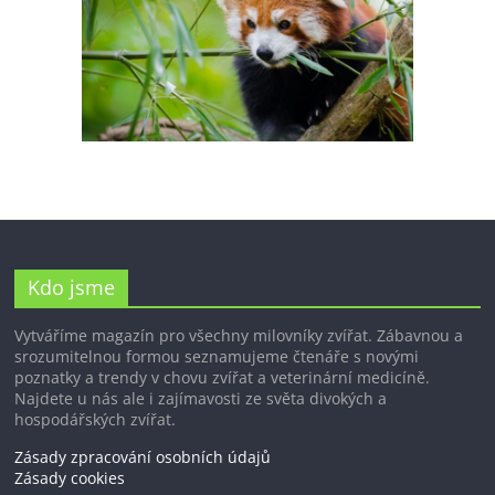
Kdo jsme
Vytváříme magazín pro všechny milovníky zvířat. Zábavnou a
srozumitelnou formou seznamujeme čtenáře s novými
poznatky a trendy v chovu zvířat a veterinární medicíně.
Najdete u nás ale i zajímavosti ze světa divokých a
hospodářských zvířat.
Zásady zpracování osobních údajů
Zásady cookies