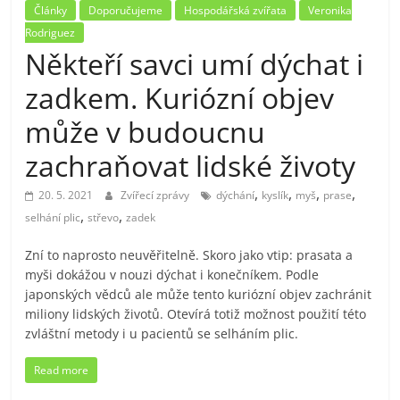
Články
Doporučujeme
Hospodářská zvířata
Veronika
Rodriguez
Někteří savci umí dýchat i
zadkem. Kuriózní objev
může v budoucnu
zachraňovat lidské životy
,
,
,
,
20. 5. 2021
Zvířecí zprávy
dýchání
kyslík
myš
prase
,
,
selhání plic
střevo
zadek
Zní to naprosto neuvěřitelně. Skoro jako vtip: prasata a
myši dokážou v nouzi dýchat i konečníkem. Podle
japonských vědců ale může tento kuriózní objev zachránit
miliony lidských životů. Otevírá totiž možnost použití této
zvláštní metody i u pacientů se selháním plic.
Read more