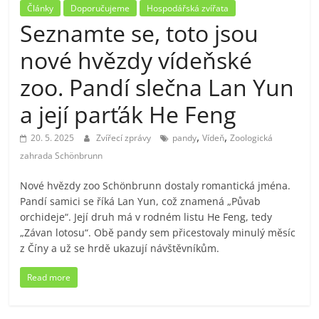
Články
Doporučujeme
Hospodářská zvířata
Seznamte se, toto jsou
nové hvězdy vídeňské
zoo. Pandí slečna Lan Yun
a její parťák He Feng
,
,
20. 5. 2025
Zvířecí zprávy
pandy
Vídeň
Zoologická
zahrada Schönbrunn
Nové hvězdy zoo Schönbrunn dostaly romantická jména.
Pandí samici se říká Lan Yun, což znamená „Půvab
orchideje“. Její druh má v rodném listu He Feng, tedy
„Závan lotosu“. Obě pandy sem přicestovaly minulý měsíc
z Číny a už se hrdě ukazují návštěvníkům.
Read more