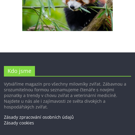
Kdo jsme
Vytváříme magazín pro všechny milovníky zvířat. Zábavnou a
srozumitelnou formou seznamujeme čtenáře s novými
poznatky a trendy v chovu zvířat a veterinární medicíně.
Najdete u nás ale i zajímavosti ze světa divokých a
hospodářských zvířat.
Zásady zpracování osobních údajů
Zásady cookies