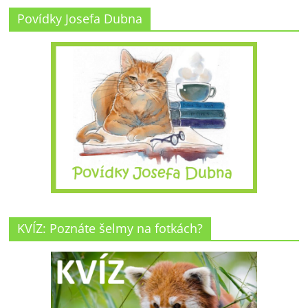
Povídky Josefa Dubna
KVÍZ: Poznáte šelmy na fotkách?