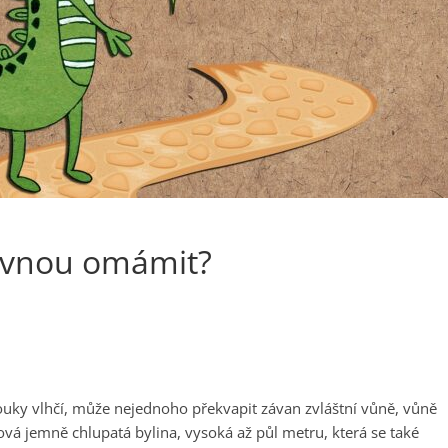
rovnou omámit?
uky vlhčí, může nejednoho překvapit závan zvláštní vůně, vůně
vá jemně chlupatá bylina, vysoká až půl metru, která se také