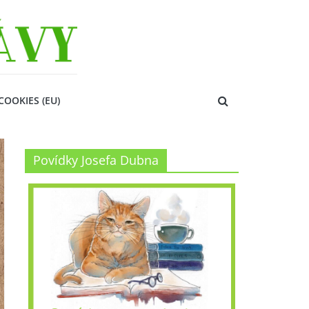
COOKIES (EU)
Povídky Josefa Dubna