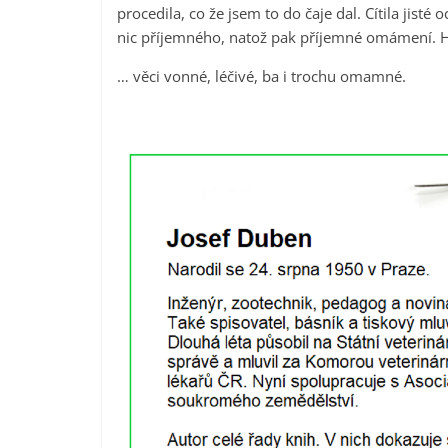
procedila, co že jsem to do čaje dal. Cítila jisté
nic příjemného, natož pak příjemné omámení. H
… věci vonné, léčivé, ba i trochu omamné.