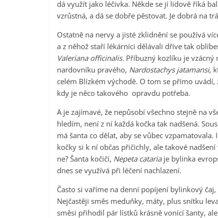
dá využít jako léčivka. Někde se jí lidově říká b
vzrůstná, a dá se dobře pěstovat. Je dobrá na trá
Ostatně na nervy a jisté zklidnění se používá víc
a z něhož staří lékárníci dělávali dříve tak oblíb
Valeriana officinalis
. Příbuzný kozlíku je vzácný
nardovníku pravého,
Nardostachys jatamansi
, 
celém Blízkém východě. O tom se přímo uvádí, že
kdy je něco takového opravdu potřeba.
A je zajímavé, že nepůsobí všechno stejně na vše
hledím, není z ní každá kočka tak nadšená. Souse
má šanta co dělat, aby se vůbec vzpamatovala. I 
kočky si k ní občas přičichly, ale takové nadše
ne? Šanta kočičí,
Nepeta cataria
je bylinka evrop
dnes se využívá při léčení nachlazení.
Často si vaříme na denní popíjení bylinkový čaj
Nejčastěji směs meduňky, máty, plus snítku lev
směsi přihodil pár lístků krásně vonící šanty, 