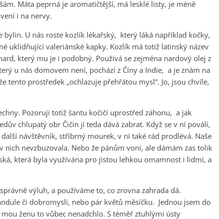
alšám. Máta peprná je aromatičtější, má lesklé listy, je méně
vení i na nervy.
e bylin. U nás roste kozlík lékařský, který láká například kočky,
ené uklidňující valeriánské kapky. Kozlík má totiž latinský název
 nard, který mu je i podobný. Používá se zejména nardový olej z
který u nás domovem není, pochází z Číny a Indie, a je znám na
 tento prostředek „ochlazuje přehřátou mysl“. Jo, jsou chvíle,
chny. Pozoruji totiž šantu kočičí uprostřed záhonu, a jak
dův chlupatý obr Čičin jí teda dává zabrat. Když se v ní poválí,
další návštěvník, stříbrný mourek, v ní také rád prodlévá. Naše
ní v nich nevzbuzovala. Nebo že pánům voní, ale dámám zas tolik
ská, která byla využívána pro jistou lehkou omamnost i lidmi, a
, správně výluh, a používáme to, co zrovna zahrada dá.
andule či dobromysli, nebo pár květů měsíčku. Jednou jsem do
ale mou ženu to vůbec nenadchlo. S téměř ztuhlými ústy