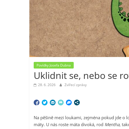
Povídky Josefa Dubna
Uklidnit se, nebo se 
28. 6. 2026
Zvířecí zprávy
Na pěšině mezi loukami, zejména pokud jde o lo
máty. U nás roste máta divoká, rod
Mentha,
tako