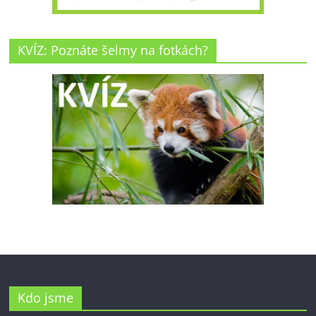
KVÍZ: Poznáte šelmy na fotkách?
Kdo jsme