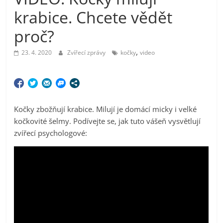
krabice. Chcete vědět
proč?
,
23. 4. 2020
Zvířecí zprávy
kočky
video
Kočky zbožňují krabice. Milují je domácí micky i velké
kočkovité šelmy. Podívejte se, jak tuto vášeň vysvětlují
zvířecí psychologové: