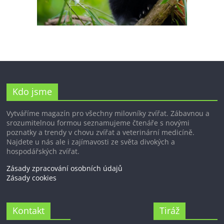
Kdo jsme
Vytváříme magazín pro všechny milovníky zvířat. Zábavnou a
srozumitelnou formou seznamujeme čtenáře s novými
poznatky a trendy v chovu zvířat a veterinární medicíně.
Najdete u nás ale i zajímavosti ze světa divokých a
hospodářských zvířat.
Zásady zpracování osobních údajů
Zásady cookies
Kontakt
Tiráž