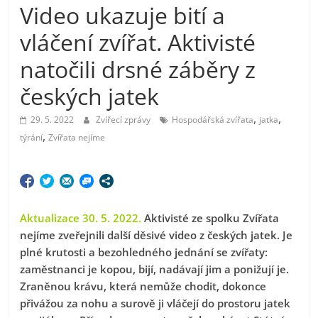
Video ukazuje bití a
vláčení zvířat. Aktivisté
natočili drsné záběry z
českých jatek
,
,
29. 5. 2022
Zvířecí zprávy
Hospodářská zvířata
jatka
,
týrání
Zvířata nejíme
Aktualizace 30. 5. 2022.
Aktivisté ze spolku Zvířata
nejíme zveřejnili další děsivé video z českých jatek. Je
plné krutosti a bezohledného jednání se zvířaty:
zaměstnanci je kopou, bijí, nadávají jim a ponižují je.
Zraněnou krávu, která nemůže chodit, dokonce
přivážou za nohu a surově ji vláčejí do prostoru jatek