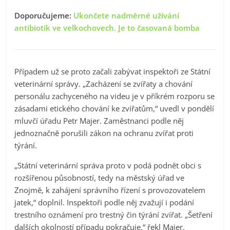
Doporučujeme:
Ukončete nadměrné užívání
antibiotik ve velkochovech. Je to časovaná bomba
Případem už se proto začali zabývat inspektoři ze Státní
veterinární správy. „Zacházení se zvířaty a chování
personálu zachyceného na videu je v příkrém rozporu se
zásadami etického chování ke zvířatům,“ uvedl v pondělí
mluvčí úřadu Petr Majer. Zaměstnanci podle něj
jednoznačně porušili zákon na ochranu zvířat proti
týrání.
„Státní veterinární správa proto v podá podnět obci s
rozšířenou působností, tedy na městský úřad ve
Znojmě, k zahájení správního řízení s provozovatelem
jatek,“ doplnil. Inspektoři podle něj zvažují i podání
trestního oznámení pro trestný čin týrání zvířat. „Šetření
dalších okolností případu pokračuje,“ řekl Majer.