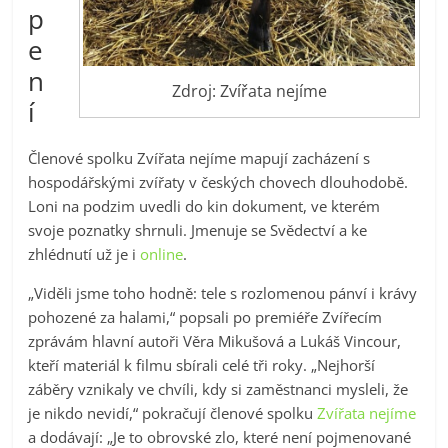
p
e
n
Zdroj: Zvířata nejíme
í
Členové spolku Zvířata nejíme mapují zacházení s
hospodářskými zvířaty v českých chovech dlouhodobě.
Loni na podzim uvedli do kin dokument, ve kterém
svoje poznatky shrnuli. Jmenuje se Svědectví a ke
zhlédnutí už je i
online
.
„Viděli jsme toho hodně: tele s rozlomenou pánví i krávy
pohozené za halami,“ popsali po premiéře Zvířecím
zprávám hlavní autoři Věra Mikušová a Lukáš Vincour,
kteří materiál k filmu sbírali celé tři roky. „Nejhorší
záběry vznikaly ve chvíli, kdy si zaměstnanci mysleli, že
je nikdo nevidí,“ pokračují členové spolku
Zvířata nejíme
a dodávají: „Je to obrovské zlo, které není pojmenované