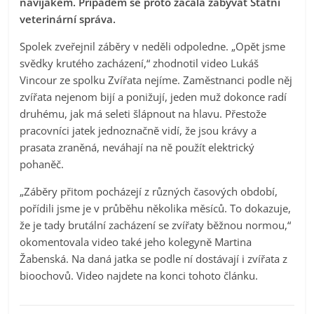
navijákem. Případem se proto začala zabývat Státní
veterinární správa.
Spolek zveřejnil záběry v neděli odpoledne. „Opět jsme
svědky krutého zacházení,“ zhodnotil video Lukáš
Vincour ze spolku Zvířata nejíme. Zaměstnanci podle něj
zvířata nejenom bijí a ponižují, jeden muž dokonce radí
druhému, jak má seleti šlápnout na hlavu. Přestože
pracovníci jatek jednoznačně vidí, že jsou krávy a
prasata zraněná, neváhají na ně použít elektrický
pohaněč.
„Záběry přitom pocházejí z různých časových období,
pořídili jsme je v průběhu několika měsíců. To dokazuje,
že je tady brutální zacházení se zvířaty běžnou normou,“
okomentovala video také jeho kolegyně Martina
Žabenská. Na daná jatka se podle ní dostávají i zvířata z
bioochovů. Video najdete na konci tohoto článku.