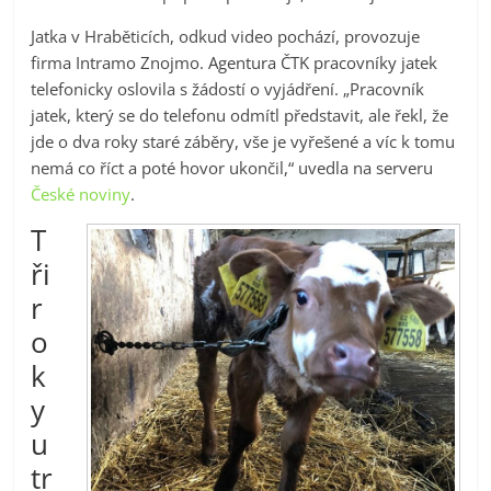
Jatka v Hraběticích, odkud video pochází, provozuje
firma Intramo Znojmo. Agentura ČTK pracovníky jatek
telefonicky oslovila s žádostí o vyjádření. „Pracovník
jatek, který se do telefonu odmítl představit, ale řekl, že
jde o dva roky staré záběry, vše je vyřešené a víc k tomu
nemá co říct a poté hovor ukončil,“ uvedla na serveru
České noviny
.
T
ři
r
o
k
y
u
tr