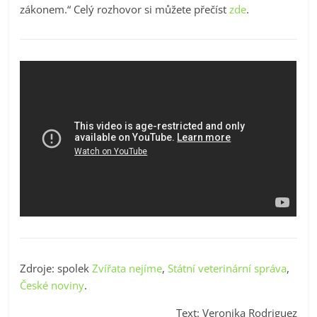
zákonem.“ Celý rozhovor si můžete přečíst
zde
.
Zdroje: spolek
Zvířata nejíme
,
Státní veterinární správa
,
České noviny
.
Text: Veronika Rodriguez