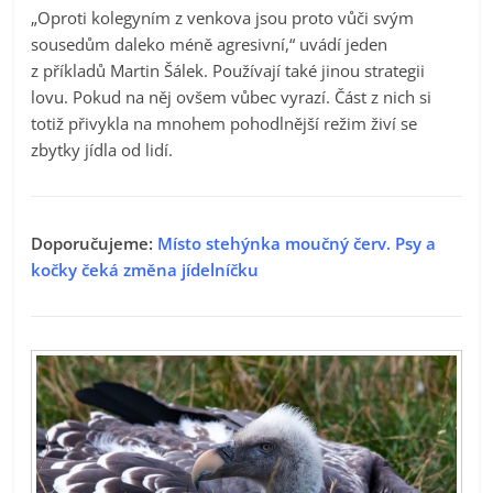
„Oproti kolegyním z venkova jsou proto vůči svým
sousedům daleko méně agresivní,“ uvádí jeden
z příkladů Martin Šálek. Používají také jinou strategii
lovu. Pokud na něj ovšem vůbec vyrazí. Část z nich si
totiž přivykla na mnohem pohodlnější režim živí se
zbytky jídla od lidí.
Doporučujeme:
Místo stehýnka moučný červ. Psy a
kočky čeká změna jídelníčku