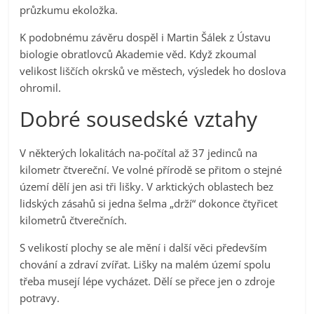
průzkumu ekoložka.
K podobnému závěru dospěl i Martin Šálek z Ústavu
biologie obratlovců Akademie věd. Když zkoumal
velikost liščích okrsků ve městech, výsledek ho doslova
ohromil.
Dobré sousedské vztahy
V některých lokalitách na-počítal až 37 jedinců na
kilometr čtvereční. Ve volné přírodě se přitom o stejné
území dělí jen asi tři lišky. V arktických oblastech bez
lidských zásahů si jedna šelma „drží“ dokonce čtyřicet
kilometrů čtverečních.
S velikostí plochy se ale mění i další věci především
chování a zdraví zvířat. Lišky na malém území spolu
třeba musejí lépe vycházet. Dělí se přece jen o zdroje
potravy.