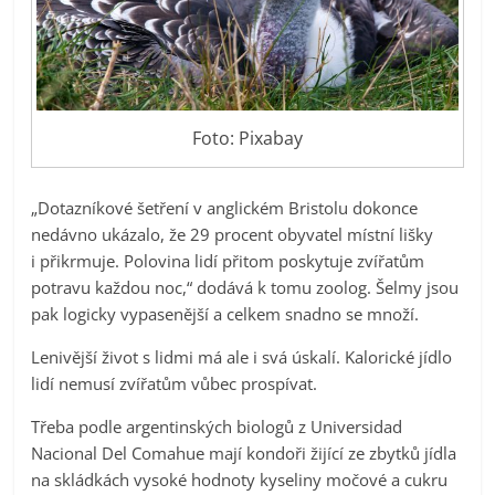
Foto: Pixabay
„Dotazníkové šetření v anglickém Bristolu dokonce
nedávno ukázalo, že 29 procent obyvatel místní lišky
i přikrmuje. Polovina lidí přitom poskytuje zvířatům
potravu každou noc,“ dodává k tomu zoolog. Šelmy jsou
pak logicky vypasenější a celkem snadno se množí.
Lenivější život s lidmi má ale i svá úskalí. Kalorické jídlo
lidí nemusí zvířatům vůbec prospívat.
Třeba podle argentinských biologů z Universidad
Nacional Del Comahue mají kondoři žijící ze zbytků jídla
na skládkách vysoké hodnoty kyseliny močové a cukru