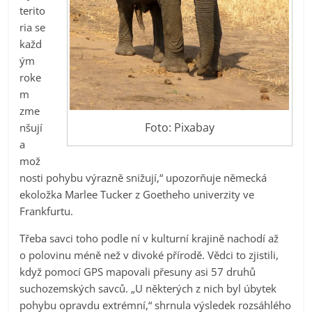
terito
ria se
každ
ým
roke
m
zme
Foto: Pixabay
nšují
a
mož
nosti pohybu výrazně snižují,“ upozorňuje německá
ekoložka Marlee Tucker z Goetheho univerzity ve
Frankfurtu.
Třeba savci toho podle ní v kulturní krajině nachodí až
o polovinu méně než v divoké přírodě. Vědci to zjistili,
když pomocí GPS mapovali přesuny asi 57 druhů
suchozemských savců. „U některých z nich byl úbytek
pohybu opravdu extrémní,“ shrnula výsledek rozsáhlého