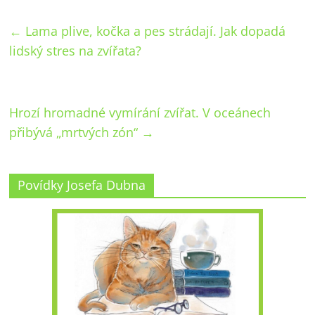
←
Lama plive, kočka a pes strádají. Jak dopadá
lidský stres na zvířata?
Hrozí hromadné vymírání zvířat. V oceánech
přibývá „mrtvých zón“
→
Povídky Josefa Dubna