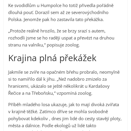
Ke svodidlům u Humpolce ho totiž přivedla pořádně
dlouhá pouť. Dorazil sem až ze severovýchodního
Polska. Jenomže pak ho zastavila tato překážka.
„Protože reálně hrozilo, že se brzy srazí s autem,
rozhodli jsme se ho raději uspat a převézt na druhou
stranu na valníku,“ popisuje zoolog.
Krajina plná překážek
Jakmile se zvíře na opačném břehu probralo, neomylně
si to namířilo dál k jihu. „Než nadobro zmizelo za
hranicemi, ukázalo se ještě několikrát u Kardašovy
Řečice a na Třeboňsku,“ vzpomíná zoolog.
Příběh mladého losa ukazuje, jak to mají divoká zvířata
v krajině těžké. Zatímco dříve se mohla svobodně
pohybovat kdekoliv , dnes jim lidé do cesty stavějí ploty,
města a dálnice. Podle ekologů už lidé takto