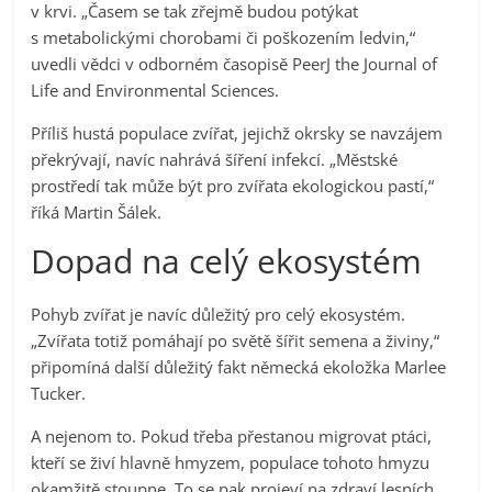
v krvi. „Časem se tak zřejmě budou potýkat
s metabolickými chorobami či poškozením ledvin,“
uvedli vědci v odborném časopisě PeerJ the Journal of
Life and Environmental Sciences.
Příliš hustá populace zvířat, jejichž okrsky se navzájem
překrývají, navíc nahrává šíření infekcí. „Městské
prostředí tak může být pro zvířata ekologickou pastí,“
říká Martin Šálek.
Dopad na celý ekosystém
Pohyb zvířat je navíc důležitý pro celý ekosystém.
„Zvířata totiž pomáhají po světě šířit semena a živiny,“
připomíná další důležitý fakt německá ekoložka Marlee
Tucker.
A nejenom to. Pokud třeba přestanou migrovat ptáci,
kteří se živí hlavně hmyzem, populace tohoto hmyzu
okamžitě stoupne. To se pak projeví na zdraví lesních