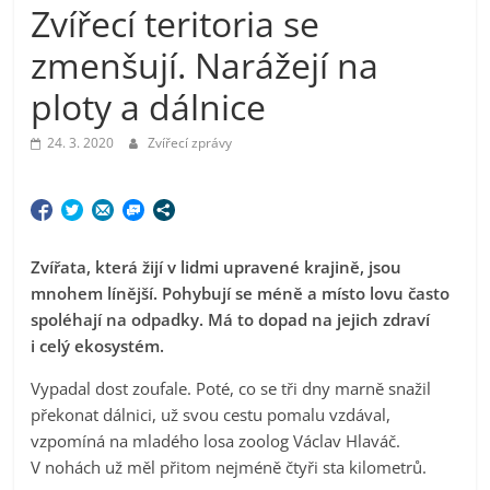
Zvířecí teritoria se
zmenšují. Narážejí na
ploty a dálnice
24. 3. 2020
Zvířecí zprávy
Zvířata, která žijí v lidmi upravené krajině, jsou
mnohem línější. Pohybují se méně a místo lovu často
spoléhají na odpadky. Má to dopad na jejich zdraví
i celý ekosystém.
Vypadal dost zoufale. Poté, co se tři dny marně snažil
překonat dálnici, už svou cestu pomalu vzdával,
vzpomíná na mladého losa zoolog Václav Hlaváč.
V nohách už měl přitom nejméně čtyři sta kilometrů.