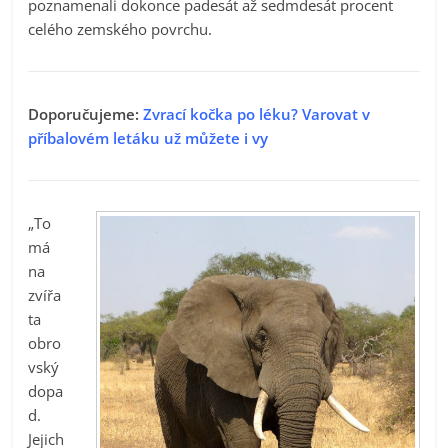
poznamenali dokonce padesát až sedmdesát procent
celého zemského povrchu.
Doporučujeme:
Zvrací kočka po léku? Varovat v
příbalovém letáku už můžete i vy
„To
má
na
zvířa
ta
obro
vský
dopa
d.
Jejich