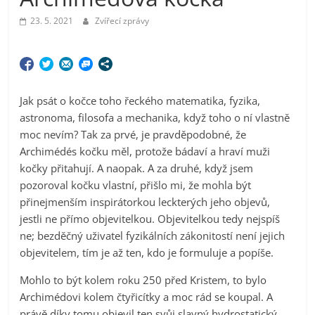
23. 5. 2021
Zvířecí zprávy
Jak psát o kočce toho řeckého matematika, fyzika,
astronoma, filosofa a mechanika, když toho o ní vlastně
moc nevím? Tak za prvé, je pravděpodobné, že
Archimédés kočku měl, protože bádaví a hraví muži
kočky přitahují. A naopak. A za druhé, když jsem
pozoroval kočku vlastní, přišlo mi, že mohla být
přinejmenším inspirátorkou leckterých jeho objevů,
jestli ne přímo objevitelkou. Objevitelkou tedy nejspíš
ne; bezděčný uživatel fyzikálních zákonitostí není jejich
objevitelem, tím je až ten, kdo je formuluje a popíše.
Mohlo to být kolem roku 250 před Kristem, to bylo
Archimédovi kolem čtyřicítky a moc rád se koupal. A
právě díky tomu objevil ten svůj slavný hydrostatický