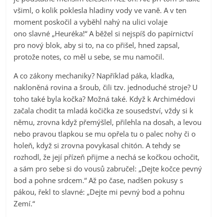
všiml, o kolik poklesla hladiny vody ve vaně. A v ten
moment poskočil a vyběhl nahý na ulici volaje
ono slavné „Heuréka!“ A běžel si nejspíš do papírnictví
pro nový blok, aby si to, na co přišel, hned zapsal,
protože notes, co měl u sebe, se mu namočil.
A co zákony mechaniky? Například páka, kladka,
nakloněná rovina a šroub, čili tzv. jednoduché stroje? U
toho také byla kočka? Možná také. Když k Archimédovi
začala chodit ta mladá kočička ze sousedství, vždy si k
němu, zrovna když přemýšlel, přilehla na dosah, a levou
nebo pravou tlapkou se mu opřela tu o palec nohy či o
holeň, když si zrovna povykasal chitón. A tehdy se
rozhodl, že její přízeň přijme a nechá se kočkou ochočit,
a sám pro sebe si do vousů zabručel: „Dejte kočce pevný
bod a pohne srdcem.“ Až po čase, nadšen pokusy s
pákou, řekl to slavné: „Dejte mi pevný bod a pohnu
Zemí.“