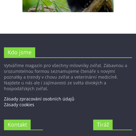
Kdo jsme
Vytváříme magazín pro všechny milovníky zvířat. Zábavnou a
srozumitelnou formou seznamujeme čtenáře s novými
poznatky a trendy v chovu zvířat a veterinární medicíně.
Najdete u nás ale i zajímavosti ze světa divokých a
hospodářských zvířat.
Zásady zpracování osobních údajů
Zásady cookies
Kontakt
Tiráž