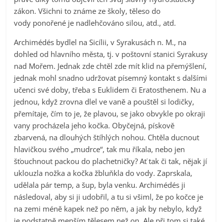
zákon. Všichni to známe ze školy, těleso do
vody ponořené je nadlehčováno silou, atd., atd.
Archimédés bydlel na Sicílii, v Syrakusách n. M., na
dohled od hlavního města, tj. v poštovní stanici Syrakusy
nad Mořem. Jednak zde chtěl zde mít klid na přemýšlení,
jednak mohl snadno udržovat písemný kontakt s dalšími
učenci své doby, třeba s Euklidem či Eratosthenem. Nu a
jednou, když zrovna dlel ve vaně a pouštěl si lodičky,
přemítaje, čím to je, že plavou, se jako obvykle po okraji
vany procházela jeho kočka. Obyčejná, pískově
zbarvená, na dlouhých štíhlých nohou. Chtěla ducnout
hlavičkou svého „mudrce“, tak mu říkala, nebo jen
šťouchnout packou do plachetničky? Ať tak či tak, nějak jí
uklouzla nožka a kočka žbluňkla do vody. Zaprskala,
udělala pár temp, a šup, byla venku. Archimédés ji
následoval, aby si ji udobřil, a tu si všiml, že po kočce je
na zemi méně kapek než po něm, a jak by nebylo, když
je podstatně menším tělesem než on. Ale při tom si také