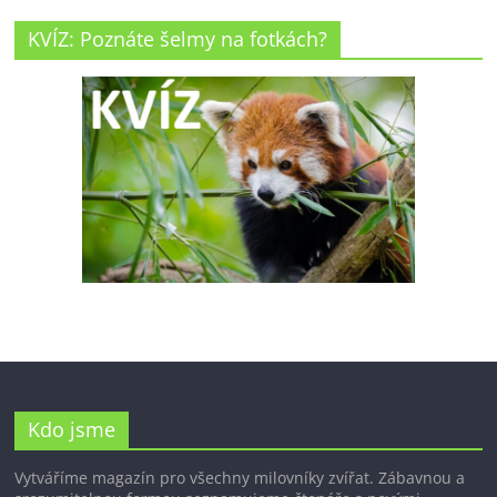
KVÍZ: Poznáte šelmy na fotkách?
Kdo jsme
Vytváříme magazín pro všechny milovníky zvířat. Zábavnou a