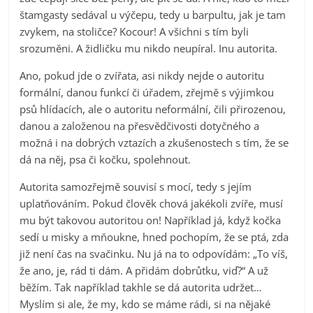
štamgasty sedával u výčepu, tedy u barpultu, jak je tam
zvykem, na stoličce? Kocour! A všichni s tím byli
srozuměni. A židličku mu nikdo neupíral. Inu autorita.
Ano, pokud jde o zvířata, asi nikdy nejde o autoritu
formální, danou funkcí či úřadem, zřejmě s výjimkou
psů hlídacích, ale o autoritu neformální, čili přirozenou,
danou a založenou na přesvědčivosti dotyčného a
možná i na dobrých vztazích a zkušenostech s tím, že se
dá na něj, psa či kočku, spolehnout.
Autorita samozřejmě souvisí s mocí, tedy s jejím
uplatňováním. Pokud člověk chová jakékoli zvíře, musí
mu být takovou autoritou on! Například já, když kočka
sedí u misky a mňoukne, hned pochopím, že se ptá, zda
již není čas na svačinku. Nu já na to odpovídám: „To víš,
že ano, je, rád ti dám. A přidám dobrůtku, viď?“ A už
běžím. Tak například takhle se dá autorita udržet…
Myslím si ale, že my, kdo se máme rádi, si na nějaké