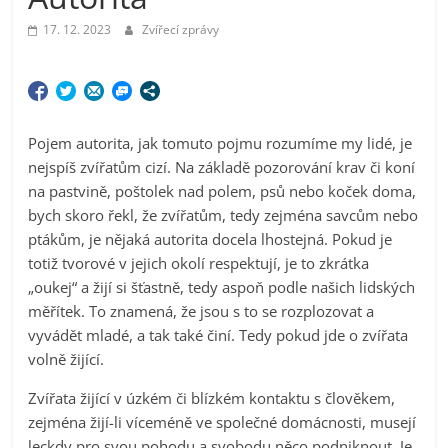
17. 12. 2023
Zvířecí zprávy
Pojem autorita, jak tomuto pojmu rozumíme my lidé, je
nejspíš zvířatům cizí. Na základě pozorování krav či koní
na pastvině, poštolek nad polem, psů nebo koček doma,
bych skoro řekl, že zvířatům, tedy zejména savcům nebo
ptákům, je nějaká autorita docela lhostejná. Pokud je
totiž tvorové v jejich okolí respektují, je to zkrátka
„oukej“ a žijí si šťastně, tedy aspoň podle našich lidských
měřítek. To znamená, že jsou s to se rozplozovat a
vyvádět mladé, a tak také činí. Tedy pokud jde o zvířata
volně žijící.
Zvířata žijící v úzkém či blízkém kontaktu s člověkem,
zejména žijí-li víceméně ve společné domácnosti, musejí
leckdy pro svou pohodu a svobodu něco podniknout. Je