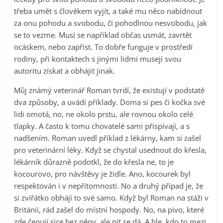
třeba umět s člověkem vyjít, a také mu něco nabídnout
za onu pohodu a svobodu, či pohodlnou nesvobodu, jak
se to vezme. Musí se například občas usmát, zavrtět
ocáskem, nebo zapříst. To dobře funguje v prostředí
rodiny, při kontaktech s jinými lidmi musejí svou
autoritu získat a obhájit jinak.
Můj známý veterinář Roman tvrdí, že existují v podstatě
dva způsoby, a uvádí příklady. Doma si pes či kočka své
lidi omotá, no, ne okolo prstu, ale rovnou okolo celé
tlapky. A často k tomu chovatelé sami přispívají, a s
nadšením. Roman uvedl příklad z lékárny, kam si zašel
pro veterinární léky. Když se chystal usednout do křesla,
lékárník důrazně podotkl, že do křesla ne, to je
kocourovo, pro návštěvy je židle. Ano, kocourek byl
respektován i v nepřítomnosti. No a druhý případ je, že
si zvířátko obhájí to své samo. Když byl Roman na stáži v
Británii, rád zašel do místní hospody. No, na pivo, které
zde čepují sice bez pěny, ale pít se dá. A hle, kdo to mezi