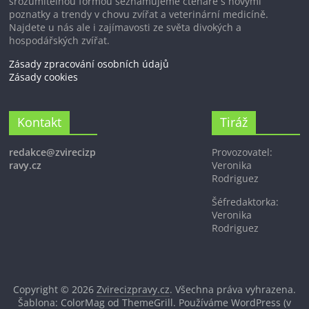
srozumitelnou formou seznamujeme čtenáře s novými
poznatky a trendy v chovu zvířat a veterinární medicíně.
Najdete u nás ale i zajímavosti ze světa divokých a
hospodářských zvířat.
Zásady zpracování osobních údajů
Zásady cookies
Kontakt
Tiráž
redakce@zvirecizp
Provozovatel:
ravy.cz
Veronika
Rodriguez
Šéfredaktorka:
Veronika
Rodriguez
Copyright © 2026
Zvirecizpravy.cz
. Všechna práva vyhrazena.
Šablona: ColorMag od
ThemeGrill
. Používáme
WordPress
(v