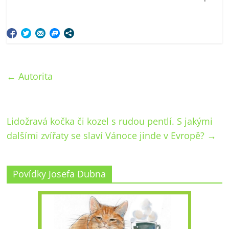
←
Autorita
Lidožravá kočka či kozel s rudou pentlí. S jakými
dalšími zvířaty se slaví Vánoce jinde v Evropě?
→
Povídky Josefa Dubna