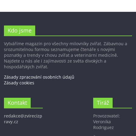
Kdo jsme
Vytváříme magazín pro všechny milovníky zvířat. Zábavnou a
srozumitelnou formou seznamujeme čtenáře s novými
poznatky a trendy v chovu zvířat a veterinární medicíně.
Najdete u nás ale i zajímavosti ze světa divokých a
hospodářských zvířat.
Zásady zpracování osobních údajů
Zásady cookies
Kontakt
Tiráž
redakce@zvirecizp
Provozovatel:
ravy.cz
Veronika
Rodriguez