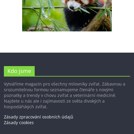
Kdo jsme
Vytváříme magazín pro všechny milovníky zvířat. Zábavnou a
srozumitelnou formou seznamujeme čtenáře s novými
poznatky a trendy v chovu zvířat a veterinární medicíně.
Najdete u nás ale i zajímavosti ze světa divokých a
hospodářských zvířat.
Zásady zpracování osobních údajů
Zásady cookies