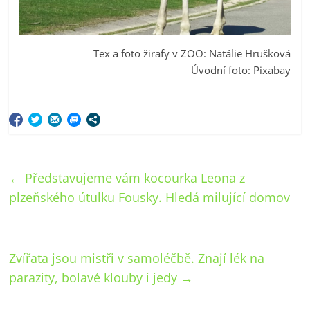
Tex a foto žirafy v ZOO: Natálie Hrušková
Úvodní foto: Pixabay
←
Představujeme vám kocourka Leona z
plzeňského útulku Fousky. Hledá milující domov
Zvířata jsou mistři v samoléčbě. Znají lék na
parazity, bolavé klouby i jedy
→