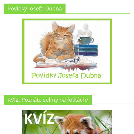
Povídky Josefa Dubna
KVÍZ: Poznáte šelmy na fotkách?