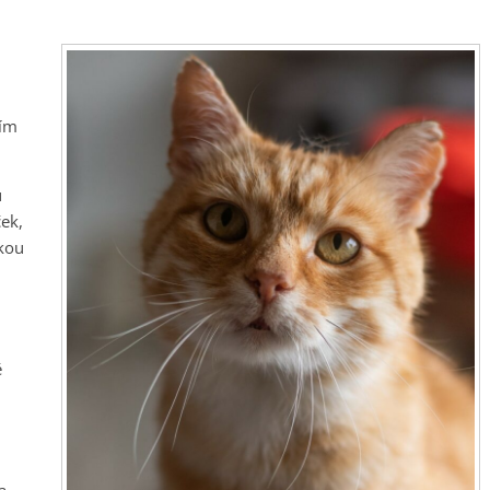
ním
u
ček,
nkou
ě
.