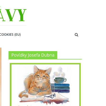
COOKIES (EU)
Povídky Josefa Dubna