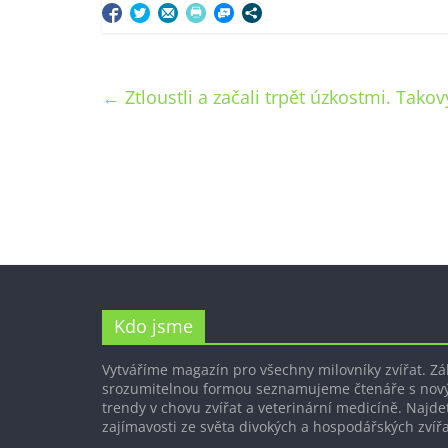
←
Ztloustli a začali trpět úzkostmi. Ta
Kdo jsme
Vytváříme magazín pro všechny milovníky zvířat. Z
srozumitelnou formou seznamujeme čtenáře s nov
trendy v chovu zvířat a veterinární medicíně. Najdet
zajímavosti ze světa divokých a hospodářských zvířa