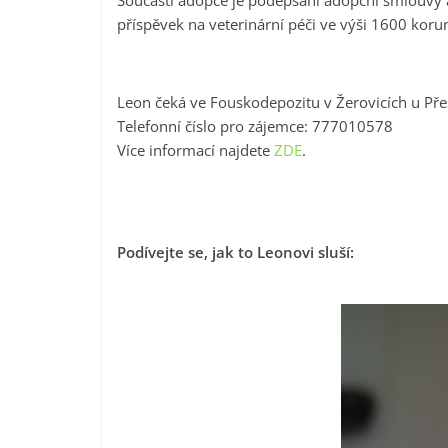
Součástí adopce je podepsání adopční smlouvy 
příspěvek na veterinární péči ve výši 1600 koru
Leon čeká ve Fouskodepozitu v Žerovicích u Přeš
Telefonní číslo pro zájemce: 777010578
Více informací najdete
ZDE
.
Podívejte se, jak to Leonovi sluší: