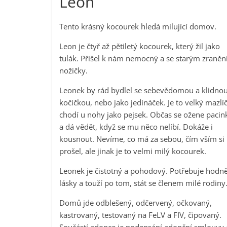
Leon
Tento krásný kocourek hledá milující domov.
Leon je čtyř až pětiletý kocourek, který žil jako
tulák. Přišel k nám nemocný a se starým zraně
nožičky.
Leonek by rád bydlel se sebevědomou a klidno
kočičkou, nebo jako jedináček. Je to velký mazlí
chodí u nohy jako pejsek. Občas se ožene paci
a dá vědět, když se mu něco nelíbí. Dokáže i
kousnout. Nevíme, co má za sebou, čím vším si
prošel, ale jinak je to velmi milý kocourek.
Leonek je čistotný a pohodový. Potřebuje hodn
lásky a touží po tom, stát se členem milé rodiny
Domů jde odblešený, odčervený, očkovaný,
kastrovaný, testovaný na FeLV a FIV, čipovaný.