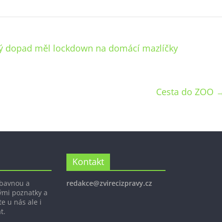
kový dopad měl lockdown na domácí mazlíčky
Cesta do ZOO
Kontakt
ábavnou a
redakce@zvirecizpravy.cz
ými poznatky a
e u nás ale i
t.