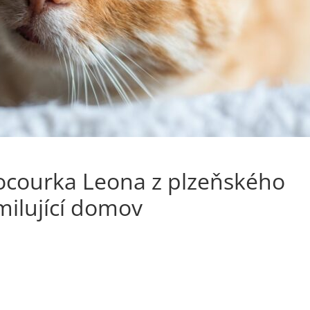
courka Leona z plzeňského
milující domov