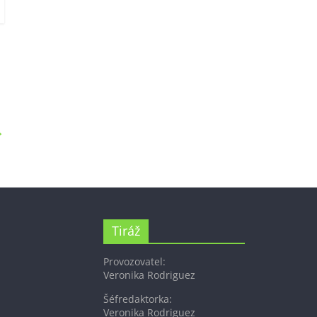
→
Tiráž
Provozovatel:
Veronika Rodriguez
Šéfredaktorka:
Veronika Rodriguez