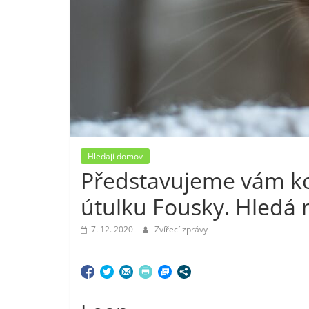
Hledají domov
Představujeme vám ko
útulku Fousky. Hledá 
7. 12. 2020
Zvířecí zprávy