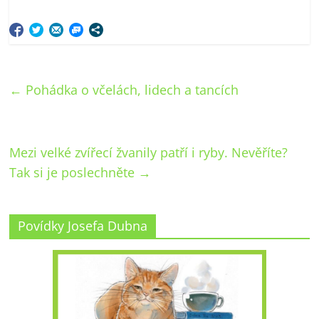
←
Pohádka o včelách, lidech a tancích
Mezi velké zvířecí žvanily patří i ryby. Nevěříte?
Tak si je poslechněte
→
Povídky Josefa Dubna