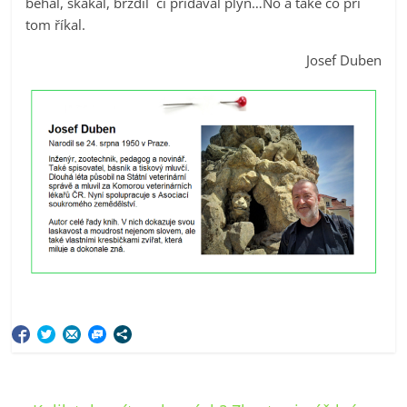
běhal, skákal, brzdil či přidával plyn…No a také co při
tom říkal.
Josef Duben