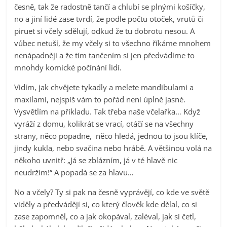
česně, tak že radostně tančí a chlubí se plnými košíčky,
no a jiní lidé zase tvrdí, že podle počtu otoček, vrutů či
piruet si včely sdělují, odkud že tu dobrotu nesou. A
vůbec netuší, že my včely si to všechno říkáme mnohem
nenápadněji a že tím tančením si jen předvádíme to
mnohdy komické počínání lidí.
Vidím, jak chvějete tykadly a melete mandibulami a
maxilami, nejspíš vám to pořád není úplně jasné.
Vysvětlím na příkladu. Tak třeba naše včelařka… Když
vyráží z domu, kolikrát se vrací, otáčí se na všechny
strany, něco popadne, něco hledá, jednou to jsou klíče,
jindy kukla, nebo svačina nebo hrábě. A většinou volá na
někoho uvnitř: „Já se zblázním, já v té hlavě nic
neudržím!“ A popadá se za hlavu…
No a včely? Ty si pak na česně vyprávějí, co kde ve světě
viděly a předvádějí si, co který člověk kde dělal, co si
zase zapomněl, co a jak okopával, zaléval, jak si četl,