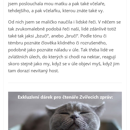
jsem poslouchala mou matku a pak také včelaře,
tehdejšího, a pak včelařku, kterou znáte také vy.
Od nich jsem se maličko naučila i lidské řeči. V něčem se
tak zvukomalebně podobá řeči naší, lidé zdánlivě totiž
také tak jaksi „bzučí“, anebo „bručí“. Podle tónu či
témbru poznáte člověka klidného či rozrušeného,
podobně jako poznáte náladu v úle. Tak třeba lidé ve
zvláštních úlech, do kterých si chodí na nektar, reagují
skoro stejně jako my, když se v úle objeví myš, když jim
tam dorazí nevítaný host.