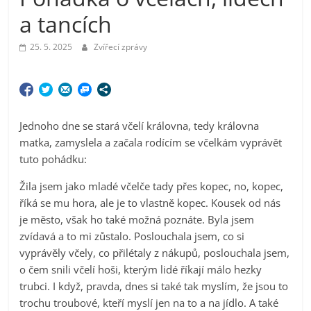
a tancích
25. 5. 2025
Zvířecí zprávy
Jednoho dne se stará včelí královna, tedy královna
matka, zamyslela a začala rodícím se včelkám vyprávět
tuto pohádku:
Žila jsem jako mladé včelče tady přes kopec, no, kopec,
říká se mu hora, ale je to vlastně kopec. Kousek od nás
je město, však ho také možná poznáte. Byla jsem
zvídavá a to mi zůstalo. Poslouchala jsem, co si
vyprávěly včely, co přilétaly z nákupů, poslouchala jsem,
o čem snili včelí hoši, kterým lidé říkají málo hezky
trubci. I když, pravda, dnes si také tak myslím, že jsou to
trochu troubové, kteří myslí jen na to a na jídlo. A také