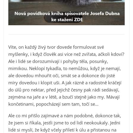
Víte, on každý živý tvor dovede formulovat své
myšlenky, i když člověk asi více než zvířata, ačkoli kdoví?
Ale i lidé se dorozumívají i pohyby těla, posunky,
mimikou. Neklopí tykadla, to nemůžou, když je nemají,
ale dovedou mhouřit oči, smát se a dokonce do jisté
míry dovedou i klopit uši. A jak rázně a radostně kráčejí
do úlů pro nektar, před jejichž česny pak rádi sedávají,
zejména na jaře a v létě, a bzučí stejně jako my. Mávají
končetinami, popocházejí sem tam, točí se…
Ale co mi přišlo zajímavé a nám podobné, dokonce tak,
že jsem si říkala, jestli jsme to od lidí neokoukaly. Jedni
lidé si myslí, že když včely přiletí k úlu a přistanou na