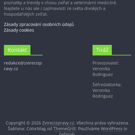
poznatky a trendy v chovu zvířat a veterinární medicíně.
Najdete u nás ale i zajímavosti ze světa divokých a
hospodářských zvířat.
Zásady zpracování osobních údajů
Zásady cookies
Kontakt
Tiráž
redakce@zvirecizp
Provozovatel:
ravy.cz
Veronika
Rodriguez
Šéfredaktorka:
Veronika
Rodriguez
Copyright © 2026
Zvirecizpravy.cz
. Všechna práva vyhrazena.
Šablona: ColorMag od
ThemeGrill
. Používáme
WordPress
(v
češtině).