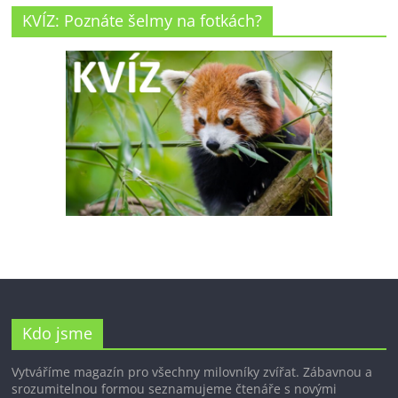
KVÍZ: Poznáte šelmy na fotkách?
Kdo jsme
Vytváříme magazín pro všechny milovníky zvířat. Zábavnou a
srozumitelnou formou seznamujeme čtenáře s novými