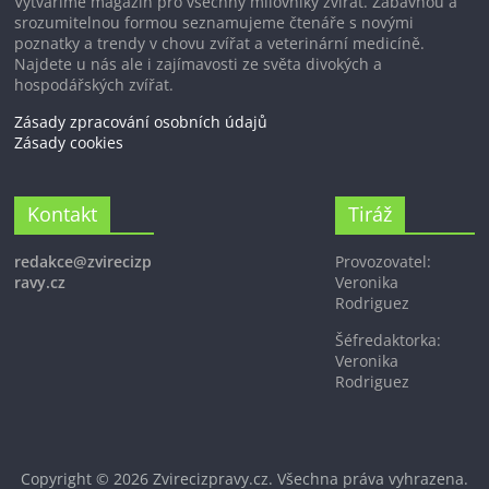
Vytváříme magazín pro všechny milovníky zvířat. Zábavnou a
srozumitelnou formou seznamujeme čtenáře s novými
poznatky a trendy v chovu zvířat a veterinární medicíně.
Najdete u nás ale i zajímavosti ze světa divokých a
hospodářských zvířat.
Zásady zpracování osobních údajů
Zásady cookies
Kontakt
Tiráž
redakce@zvirecizp
Provozovatel:
ravy.cz
Veronika
Rodriguez
Šéfredaktorka:
Veronika
Rodriguez
Copyright © 2026
Zvirecizpravy.cz
. Všechna práva vyhrazena.