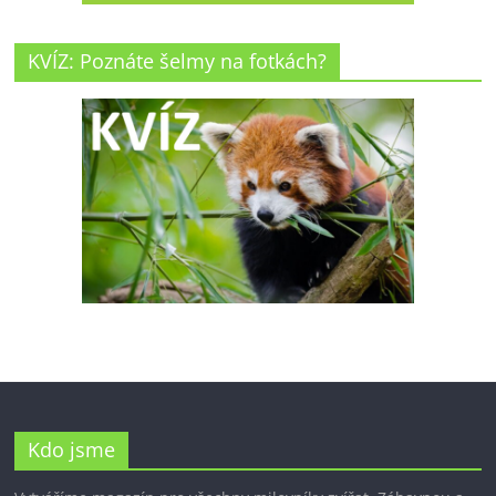
KVÍZ: Poznáte šelmy na fotkách?
Kdo jsme