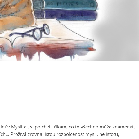
inův Myslitel, si po chvíli říkám, co to všechno může znamenat,
ích… Prožívá zrovna jistou rozpolcenost mysli, nejistotu,