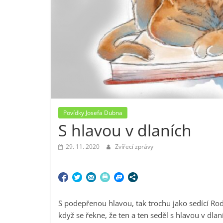
Povídky Josefa Dubna
S hlavou v dlaních
29. 11. 2020
Zvířecí zprávy
S podepřenou hlavou, tak trochu jako sedící Rod
když se řekne, že ten a ten seděl s hlavou v dlan