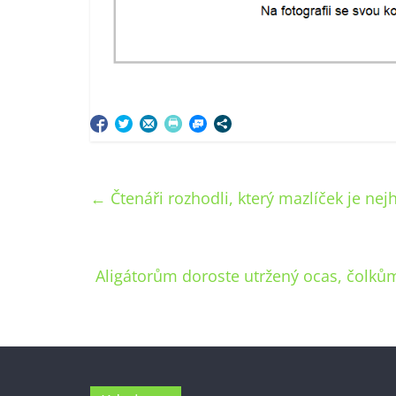
←
Čtenáři rozhodli, který mazlíček je nejh
Aligátorům doroste utržený ocas, čolků