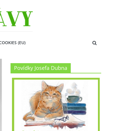
COOKIES (EU)
Povídky Josefa Dubna