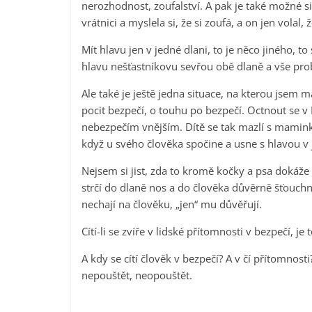
nerozhodnost, zoufalství. A pak je také možné si
vrátnici a myslela si, že si zoufá, a on jen volal, 
Mít hlavu jen v jedné dlani, to je něco jiného, t
hlavu nešťastníkovu sevřou obě dlaně a vše pro
Ale také je ještě jedna situace, na kterou jsem
pocit bezpečí, o touhu po bezpečí. Octnout se v
nebezpečím vnějším. Dítě se tak mazlí s maminkou
když u svého člověka spočine a usne s hlavou v 
Nejsem si jist, zda to kromě kočky a psa dokáže 
strčí do dlaně nos a do člověka důvěrně šťouchn
nechají na člověku, „jen“ mu důvěřují.
Cítí-li se zvíře v lidské přítomnosti v bezpečí, j
A kdy se cítí člověk v bezpečí? A v čí přítomnosti
nepouštět, neopouštět.