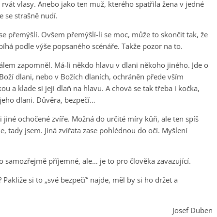
 rvát vlasy. Anebo jako ten muž, kterého spatřila žena v jedné
že se strašně nudí.
o se přemýšlí. Ovšem přemýšlí-li se moc, může to skončit tak, že
bíhá podle výše popsaného scénáře. Takže pozor na to.
 málem zapomněl. Má-li někdo hlavu v dlani někoho jiného. Jde o
 Boží dlani, nebo v Božích dlaních, ochráněn přede vším
 a klade si její dlaň na hlavu. A chová se tak třeba i kočka,
jeho dlani. Důvěra, bezpečí…
i jiné ochočené zvíře. Možná do určité míry kůň, ale ten spíš
e, tady jsem. Jiná zvířata zase pohlédnou do očí. Myšlení
e to samozřejmě příjemné, ale… je to pro člověka zavazující.
? Pakliže si to „své bezpečí“ najde, měl by si ho držet a
Josef Duben