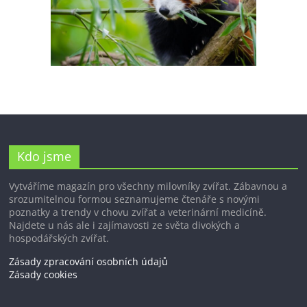
Kdo jsme
Vytváříme magazín pro všechny milovníky zvířat. Zábavnou a
srozumitelnou formou seznamujeme čtenáře s novými
poznatky a trendy v chovu zvířat a veterinární medicíně.
Najdete u nás ale i zajímavosti ze světa divokých a
hospodářských zvířat.
Zásady zpracování osobních údajů
Zásady cookies