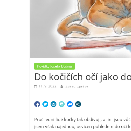
Povídky Josefa Dubna
Do kočičích očí jako d
11. 9. 2022
Zvířecí zprávy
Proč jedni lidé kočky tak obdivují, a jiní jsou v
jsem však najednou, osvícen pohledem do očí koč