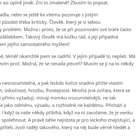
je asi úplně jinak. Zní to zmateně? Zkusím to popsat.
adla, nebo se ještě ke všemu pozoruje s jistým
působit třeba kriticky. Člověk, který je si sebou
ý problém. Možná i proto, že se při pozorování své tváře často
m úšklebkem. Takový člověk má kočku rád, a její případná
vem jejího samostatného myšlení!
ně, téměř okamžitě jsem se zadrhl. V jejím případě to neplatí. Má
evím proč. Možná, že se nerada pitvoří? Musím se jí na to někdy
nesrozumitelná, a pak leckdo kočce snadno přičte vlastní
, úskočnost, hrozbu, lhostejnost. Mnohá jiná zvířata, která se
 přímo vyžadují, mívají mimiku srozumitelnější, ne tak
e jako odměnu, výsadu, a rozhodně ne každému. Přichází a
 I když ta naše někdy přibíhá, když na ni zavoláme, že je venku
 spolehnout. A právě tahle nejistota je pro leckoho znejisťující, a
eli, zvolí raději takového, který na něj bude věrně hledět a