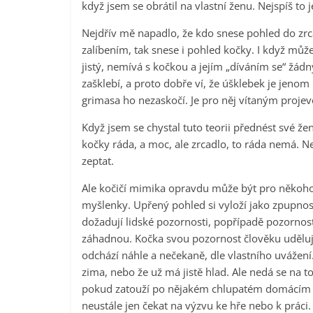
když jsem se obrátil na vlastní ženu. Nejspíš to 
Nejdřív mě napadlo, že kdo snese pohled do zrc
zalíbením, tak snese i pohled kočky. I když může 
jistý, nemívá s kočkou a jejím „díváním se“ žádn
zašklebí, a proto dobře ví, že úšklebek je jeno
grimasa ho nezaskočí. Je pro něj vítaným proje
Když jsem se chystal tuto teorii přednést své že
kočky ráda, a moc, ale zrcadlo, to ráda nemá. N
zeptat.
Ale kočičí mimika opravdu může být pro někoho 
myšlenky. Upřený pohled si vyloží jako zpupnost
dožadují lidské pozornosti, popřípadě pozornost
záhadnou. Kočka svou pozornost člověku uděluj
odchází náhle a nečekaně, dle vlastního uvážení.
zima, nebo že už má jistě hlad. Ale nedá se na to
pokud zatouží po nějakém chlupatém domácím přít
neustále jen čekat na výzvu ke hře nebo k práci.