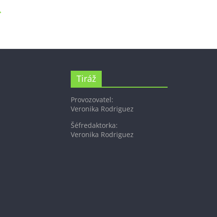
→
Tiráž
Provozovatel:
Veronika Rodriguez
Šéfredaktorka:
Veronika Rodriguez