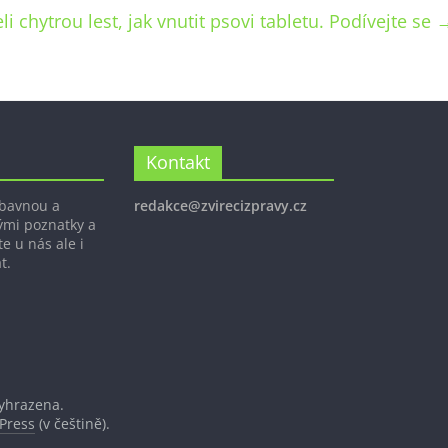
li chytrou lest, jak vnutit psovi tabletu. Podívejte se
Kontakt
ábavnou a
redakce@zvirecizpravy.cz
ými poznatky a
e u nás ale i
t.
vyhrazena.
Press
(v češtině).