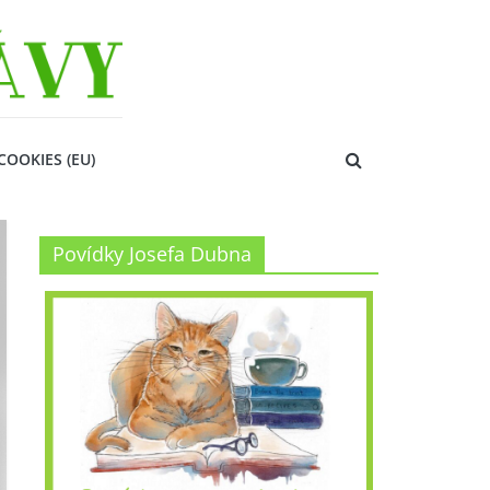
COOKIES (EU)
Povídky Josefa Dubna