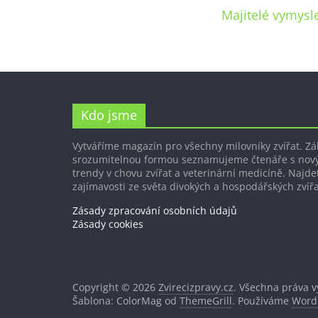
Majitelé vymysle
Kdo jsme
Vytváříme magazín pro všechny milovníky zvířat. Z
srozumitelnou formou seznamujeme čtenáře s nov
trendy v chovu zvířat a veterinární medicíně. Najdet
zajímavosti ze světa divokých a hospodářských zvířa
Zásady zpracování osobních údajů
Zásady cookies
Copyright © 2026
Zvirecizpravy.cz
. Všechna práva 
Šablona: ColorMag od
ThemeGrill
. Používáme
Word