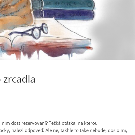
o zrcadla
ůči nim dost rezervovaní? Těžká otázka, na kterou
ky, nalezl odpověď. Ale ne, takhle to také nebude, došlo mi,