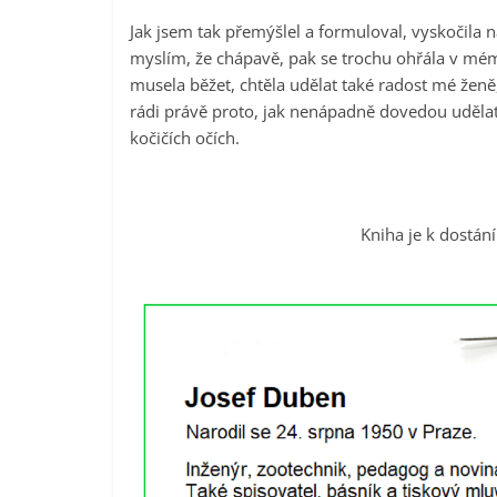
Jak jsem tak přemýšlel a formuloval, vyskočila
myslím, že chápavě, pak se trochu ohřála v mém o
musela běžet, chtěla udělat také radost mé žen
rádi právě proto, jak nenápadně dovedou udělat 
kočičích očích.
Kniha je k dostán