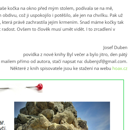
 naše kočka na okno před mým stolem, podívala se na mě,
bdivu, což ji uspokojilo i potěšilo, ale jen na chvilku. Pak už
ě, která právě zachrastila jejím krmením. Snad máme kočky tak
radost. Ovšem to člověk musí umět vidět. I to zrcadlení v
Josef Duben
povídka z nové knihy Byl večer a bylo jitro, den pátý
í mailem přímo od autora, stačí napsat na:
dubenjsf@gmail.com
.
Některé z knih spisovatele jsou ke stažení na webu
hoax.cz