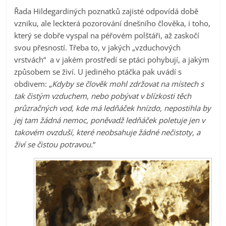
Řada Hildegardiných poznatků zajisté odpovídá době
vzniku, ale leckterá pozorování dnešního člověka, i toho,
který se dobře vyspal na péřovém polštáři, až zaskočí
svou přesností. Třeba to, v jakých „vzduchových
vrstvách“ a v jakém prostředí se ptáci pohybují, a jakým
způsobem se živí. U jediného ptáčka pak uvádí s
obdivem: „
Kdyby se člověk mohl zdržovat na místech s
tak čistým vzduchem, nebo pobývat v
blízkosti těch
průzračných vod, kde má ledňáček hnízdo, nepostihla by
jej tam žádná nemoc, poněvadž ledňáček poletuje jen v
takovém ovzduší, které neobsahuje žádné nečistoty, a
živí se čistou potravou.
“