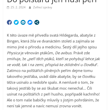
25. 2. 2024
Zvířecí zprávy
K této úvaze mě přivedla svatá Hildegarda, abatyše z
Bingen, která žila ve dvanáctém století a zajímala se
mimo jiné o přírodu a medicínu. Šestý díl jejího spisu
Physica
je věnován ptákům,
De avibus
. Právě zde
zmiňuje, že „
peří těch ptáků, kteří se pohybují lehce jak
ve vodě, tak i na zemi, přispívá ke zklidnění u člověka
“.
Zatímco na polštářích plněných peřím dejme tomu
takového jestřába, uvádí dále abatyše, by se člověku
těžce usínalo a nedobře spalo. A nemluvě o tom, že
takový jestřáb by se asi škubat moc nenechal… Čili
usínat na polštářích z peří husího, popřípadě kachního!
Ale o tom naše babičky mluvily s jistým pohrdáním, že
není tak jemné a navíc nemusí zrovna vonět.