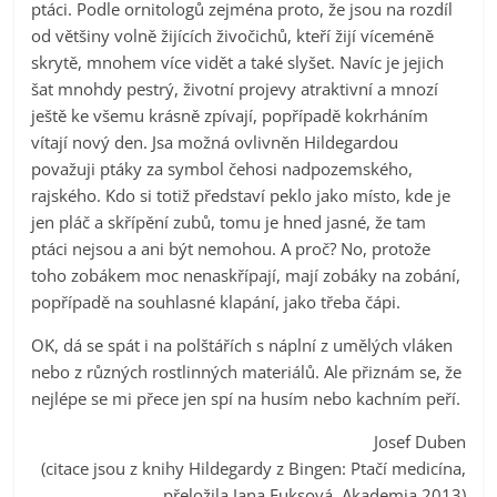
ptáci. Podle ornitologů zejména proto, že jsou na rozdíl
od většiny volně žijících živočichů, kteří žijí víceméně
skrytě, mnohem více vidět a také slyšet. Navíc je jejich
šat mnohdy pestrý, životní projevy atraktivní a mnozí
ještě ke všemu krásně zpívají, popřípadě kokrháním
vítají nový den. Jsa možná ovlivněn Hildegardou
považuji ptáky za symbol čehosi nadpozemského,
rajského. Kdo si totiž představí peklo jako místo, kde je
jen pláč a skřípění zubů, tomu je hned jasné, že tam
ptáci nejsou a ani být nemohou. A proč? No, protože
toho zobákem moc nenaskřípají, mají zobáky na zobání,
popřípadě na souhlasné klapání, jako třeba čápi.
OK, dá se spát i na polštářích s náplní z umělých vláken
nebo z různých rostlinných materiálů. Ale přiznám se, že
nejlépe se mi přece jen spí na husím nebo kachním peří.
Josef Duben
(citace jsou z knihy Hildegardy z Bingen: Ptačí medicína,
přeložila Jana Fuksová, Akademia 2013)