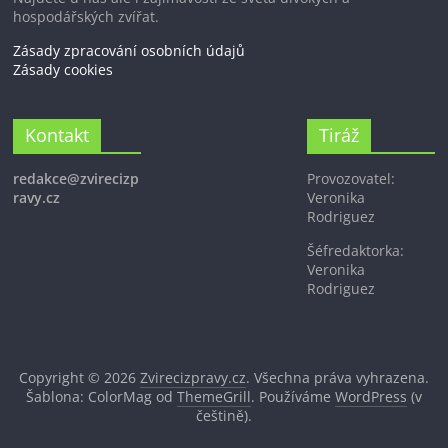
hospodářských zvířat.
Zásady zpracování osobních údajů
Zásady cookies
Kontakt
Tiráž
redakce@zvirecizp
Provozovatel:
ravy.cz
Veronika
Rodriguez
Šéfredaktorka:
Veronika
Rodriguez
Copyright © 2026
Zvirecizpravy.cz
. Všechna práva vyhrazena.
Šablona: ColorMag od
ThemeGrill
. Používáme
WordPress
(v
češtině).