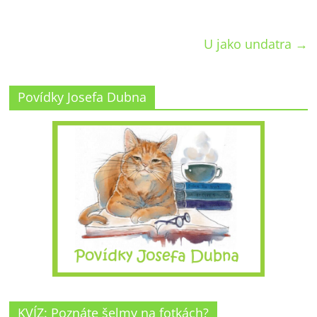
U jako undatra
→
Povídky Josefa Dubna
KVÍZ: Poznáte šelmy na fotkách?