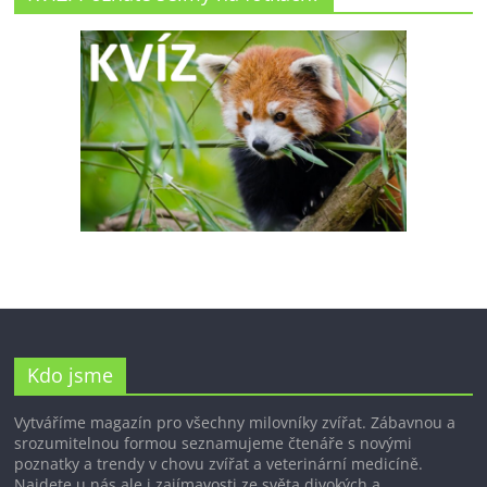
Kdo jsme
Vytváříme magazín pro všechny milovníky zvířat. Zábavnou a
srozumitelnou formou seznamujeme čtenáře s novými
poznatky a trendy v chovu zvířat a veterinární medicíně.
Najdete u nás ale i zajímavosti ze světa divokých a