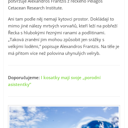
potvrzuje Alexandros Frantzis z řeckého Pelagos
Cetacean Research Institute.
Ani tam podle něj nemají kytovci prostor. Dokládají to
mimo jiné nálezy mrtvých vorvaňů, kteří leží na pobřeží
Řecka s hlubokými řeznými ranami a podlitinami.
„Taková zranění jim mohou způsobit jen srážky s
velkými loděmi,“ popisuje Alexandros Frantzis. Na těle je
má přitom více než polovina uhynulých velryb.
Doporučujeme:
I kosatky mají svoje „porodní
asistentky“