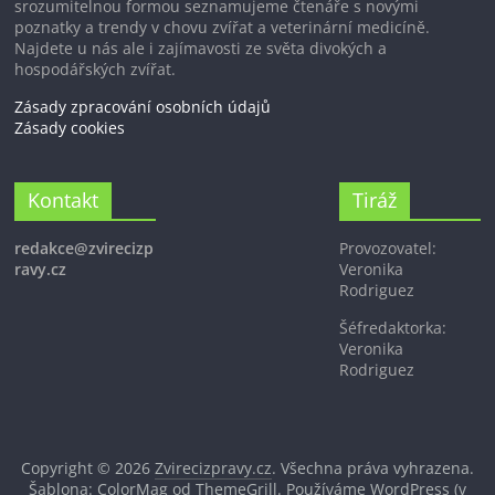
srozumitelnou formou seznamujeme čtenáře s novými
poznatky a trendy v chovu zvířat a veterinární medicíně.
Najdete u nás ale i zajímavosti ze světa divokých a
hospodářských zvířat.
Zásady zpracování osobních údajů
Zásady cookies
Kontakt
Tiráž
redakce@zvirecizp
Provozovatel:
ravy.cz
Veronika
Rodriguez
Šéfredaktorka:
Veronika
Rodriguez
Copyright © 2026
Zvirecizpravy.cz
. Všechna práva vyhrazena.
Šablona: ColorMag od
ThemeGrill
. Používáme
WordPress
(v