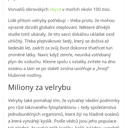
Vorvaňů obrovských
zbývá
v mořích okolo 100 tisíc.
Lidé přitom velryby potřebují – třeba proto, že mohou
výrazně zbrzdit globální oteplování. Některé dřívější
studie totiž ukázaly, že tito savci dokážou ukládat oxid
uhličitý. Třeba plejtvákovec šedý, který se dožívá až
šedesáti let, zadrží za svůj život dokonce třiatřicet tun
zmíněné látky. Navíc když zemře, neuniká vstřebaný
plyn do vzduchu. Klesne spolu s ostatky zvířete na dno
oceánu a tam se po staletí zvolna uvolňuje a „hnojí“
hlubinné rostliny.
Miliony za velrybu
Velryby také pomáhají tím, že vytvářejí ideální podmínky
pro růst takzvaného fytoplanktonu – tedy společenstva
jednobuněčných organismů, která žijí na hladině oceánů
a která vytvářejí kyslík. Podle vědců jsou jeho populace
tak plodné, že vydají tolik kyslíku, kolik zvládne „vyrobit“