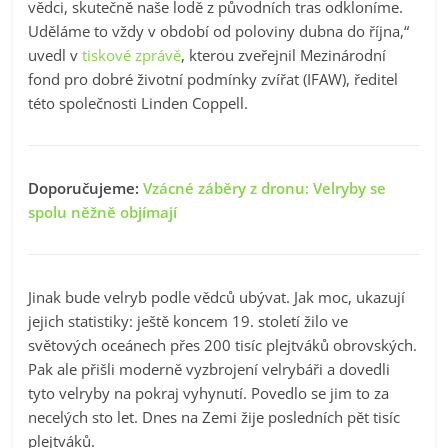
vědci, skutečně naše lodě z původních tras odkloníme.
Uděláme to vždy v období od poloviny dubna do října,“
uvedl v
tiskové zprávě
, kterou zveřejnil Mezinárodní
fond pro dobré životní podmínky zvířat (IFAW), ředitel
této společnosti Linden Coppell.
Doporučujeme:
Vzácné záběry z dronu: Velryby se
spolu něžně objímají
Jinak bude velryb podle vědců ubývat. Jak moc, ukazují
jejich statistiky: ještě koncem 19. století žilo ve
světových oceánech přes 200 tisíc plejtváků obrovských.
Pak ale přišli moderně vyzbrojení velrybáři a dovedli
tyto velryby na pokraj vyhynutí. Povedlo se jim to za
necelých sto let. Dnes na Zemi žije posledních pět tisíc
plejtváků.