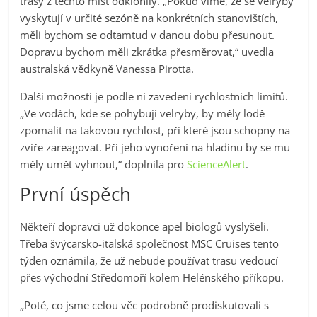
trasy z těchto míst odklonily. „Pokud víme, že se velryby
vyskytují v určité sezóně na konkrétních stanovištích,
měli bychom se odtamtud v danou dobu přesunout.
Dopravu bychom měli zkrátka přesměrovat,“ uvedla
australská vědkyně Vanessa Pirotta.
Další možností je podle ní zavedení rychlostních limitů.
„Ve vodách, kde se pohybují velryby, by měly lodě
zpomalit na takovou rychlost, při které jsou schopny na
zvíře zareagovat. Při jeho vynoření na hladinu by se mu
měly umět vyhnout,“ doplnila pro
ScienceAlert
.
První úspěch
Někteří dopravci už dokonce apel biologů vyslyšeli.
Třeba švýcarsko-italská společnost MSC Cruises tento
týden oznámila, že už nebude používat trasu vedoucí
přes východní Středomoří kolem Helénského příkopu.
„Poté, co jsme celou věc podrobně prodiskutovali s