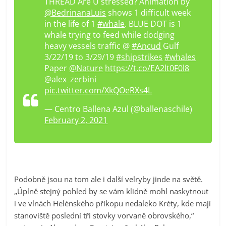
THREAD Are U stressed? Animation by
@BedrinanaLuis
shows 1 difficult week
in the life of 1
#whale
. BLUE DOT is 1
whale trying to feed while dodging
heavy vessels traffic @
#Ancud
Gulf
3/22/19 to 3/29/19
#shipstrikes
#whales
Paper
@Nature
https://t.co/EA2lt0F0l8
@alex_zerbini
pic.twitter.com/XkQOeRXs4L
— Centro Ballena Azul (@ballenaschile)
February 2, 2021
Podobně jsou na tom ale i další velryby jinde na světě.
„Úplně stejný pohled by se vám klidně mohl naskytnout
i ve vlnách Helénského příkopu nedaleko Kréty, kde mají
stanoviště poslední tři stovky vorvaně obrovského,“