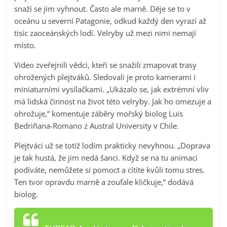
snaží se jim vyhnout. Často ale marně. Děje se to v
oceánu u severní Patagonie, odkud každý den vyrazí až
tisíc zaoceánských lodí. Velryby už mezi nimi nemají
místo.
Video zveřejnili vědci, kteří se snažili zmapovat trasy
ohrožených plejtváků. Sledovali je proto kamerami i
miniaturními vysílačkami. „Ukázalo se, jak extrémní vliv
má lidská činnost na život této velryby. Jak ho omezuje a
ohrožuje,“ komentuje záběry mořský biolog Luis
Bedriñana-Romano z Austral University v Chile.
Plejtváci už se totiž lodím prakticky nevyhnou. „Doprava
je tak hustá, že jim nedá šanci. Když se na tu animaci
podíváte, nemůžete si pomoct a cítíte kvůli tomu stres.
Ten tvor opravdu marně a zoufale kličkuje,“ dodává
biolog.