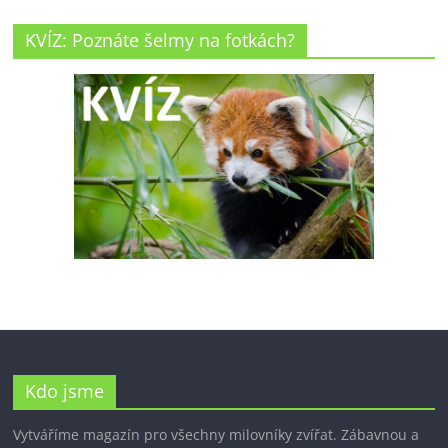
KVÍZ: Poznáte šelmy na fotkách?
Kdo jsme
Vytváříme magazín pro všechny milovníky zvířat. Zábavnou a