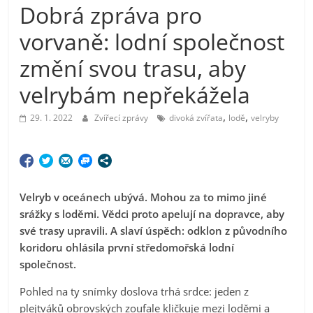
Dobrá zpráva pro
vorvaně: lodní společnost
změní svou trasu, aby
velrybám nepřekážela
,
,
29. 1. 2022
Zvířecí zprávy
divoká zvířata
lodě
velryby
Velryb v oceánech ubývá. Mohou za to mimo jiné
srážky s loděmi. Vědci proto apelují na dopravce, aby
své trasy upravili. A slaví úspěch: odklon z původního
koridoru ohlásila první středomořská lodní
společnost.
Pohled na ty snímky doslova trhá srdce: jeden z
plejtváků obrovských zoufale kličkuje mezi loděmi a