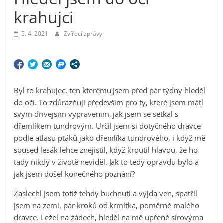
krahujci
5. 4. 2021
Zvířecí zprávy
Byl to krahujec, ten kterému jsem před pár týdny hleděl
do očí. To zdůrazňuji především pro ty, které jsem mátl
svým dřívějším vyprávěním, jak jsem se setkal s
dřemlíkem tundrovým. Určil jsem si dotyčného dravce
podle atlasu ptáků jako dřemlíka tundrového, i když mě
soused lesák lehce znejistil, když kroutil hlavou, že ho
tady nikdy v životě neviděl. Jak to tedy opravdu bylo a
jak jsem došel konečného poznání?
Zaslechl jsem totiž tehdy buchnutí a vyjda ven, spatřil
jsem na zemi, pár kroků od krmítka, poměrně malého
dravce. Ležel na zádech, hleděl na mě upřeně sírovýma