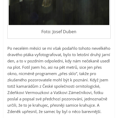
Foto: Josef Duben
Po necelém měsíci se mi však podařilo tohoto nevelkého
dravého ptáka vyfotografovat, bylo to letošní druhý jarní
den, a to v pozdním odpoledni, kdy nám nečekaně usedl
na plot. Fotil jsem ho, asi na pět metrů, sice jen přes
okno, nicméně programem „přes sklo“, takže pro
zkušeného pozorovatele mohl být k poznání. Když jsem
totiž kamarádům z České společnosti ornitologické,
Zdeňkovi Vermouzkovi a Vaškovi Zámečníkovi, fotku
poslal a popsal své předchozí pozorování, jednoznačně
určili, že to je krahujec, přesněji samice krahujce. A
Zdeněk upřesnil, že samec by byl o něco barevnější.