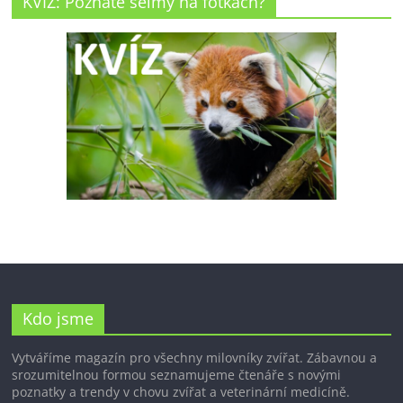
KVÍZ: Poznáte šelmy na fotkách?
Kdo jsme
Vytváříme magazín pro všechny milovníky zvířat. Zábavnou a
srozumitelnou formou seznamujeme čtenáře s novými
poznatky a trendy v chovu zvířat a veterinární medicíně.