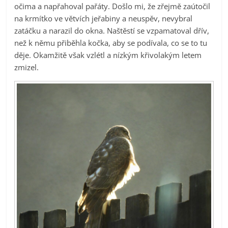
očima a napřahoval pařáty. Došlo mi, že zřejmě zaútočil
na krmítko ve větvích jeřabiny a neuspěv, nevybral
zatáčku a narazil do okna. Naštěstí se vzpamatoval dřív,
než k němu přiběhla kočka, aby se podívala, co se to tu
děje. Okamžitě však vzlétl a nízkým křivolakým letem
zmizel.