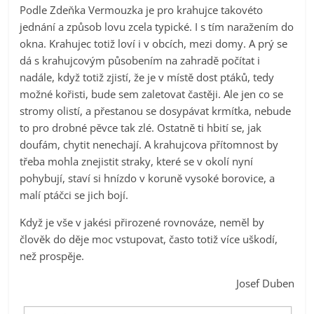
Podle Zdeňka Vermouzka je pro krahujce takovéto
jednání a způsob lovu zcela typické. I s tím naražením do
okna. Krahujec totiž loví i v obcích, mezi domy. A prý se
dá s krahujcovým působením na zahradě počítat i
nadále, když totiž zjistí, že je v místě dost ptáků, tedy
možné kořisti, bude sem zaletovat častěji. Ale jen co se
stromy olistí, a přestanou se dosypávat krmítka, nebude
to pro drobné pěvce tak zlé. Ostatně ti hbití se, jak
doufám, chytit nenechají. A krahujcova přítomnost by
třeba mohla znejistit straky, které se v okolí nyní
pohybují, staví si hnízdo v koruně vysoké borovice, a
malí ptáčci se jich bojí.
Když je vše v jakési přirozené rovnováze, neměl by
člověk do děje moc vstupovat, často totiž více uškodí,
než prospěje.
Josef Duben