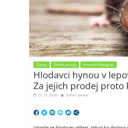
Články
Divoká zvířata
Veronika Rodriguez
Hlodavci hynou v lepo
Za jejich prodej proto
23. 12. 2020
Zvířecí zprávy
Jakmile se hlodavec přilepí, čekají ho doslov