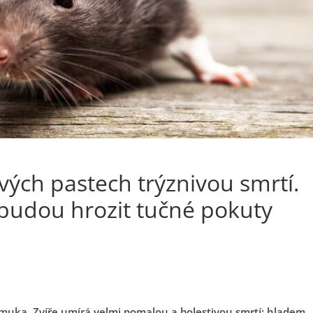
vých pastech trýznivou smrtí.
 budou hrozit tučné pokuty
a muka. Zvíře umírá velmi pomalou a bolestivou smrtí: hladem