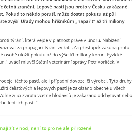
víc četná zranění. Lepové pasti jsou proto v Česku zakázané.
žet. Pokud to někdo poruší, může dostat pokutu až půl
eště zvýší. Úřady mohou hříšníkům „napařit“ až tři miliony
roti týrání, která vejde v platnost právě v únoru. Nabízení
ovažovat za propagaci týrání zvířat. „Za přestupek zákona proto
é osobě uložit pokutu až do výše tři miliony korun. Fyzické
,“ uvádí mluvčí Státní veterinární správy Petr Vorlíček. V
ejci těchto pastí, ale i případní dovozci či výrobci. Tyto druhy
oužití čelisťových a lepových pastí je zakázáno obecně u všech
„Volně žijící zvířata včetně hlodavců je zakázáno odchytávat nebo
o lepících pastí.“
ají žít v noci, není to pro ně ale přirozené