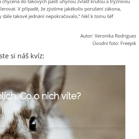
a chycená do takových pastí uhynou zvlášť krutou a trýznivou
erovat. V případě, že zjistíme jakékoliv porušení zákona,
 dále takové jednání nepokračovalo,“ řekl k tomu šéf
Autor: Veronika Rodriguez
Úvodní foto: Freepik
te si náš kvíz: