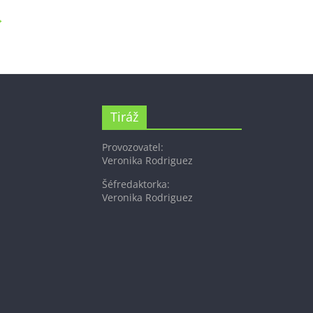
→
Tiráž
Provozovatel:
Veronika Rodriguez
Šéfredaktorka:
Veronika Rodriguez