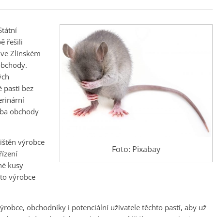
Státní
 řešili
 ve Zlínském
obchody.
ých
é pasti bez
erinární
Oba obchody
jištěn výrobce
Foto: Pixabay
řízení
né kusy
ento výrobce
výrobce, obchodníky i potenciální uživatele těchto pastí, aby už