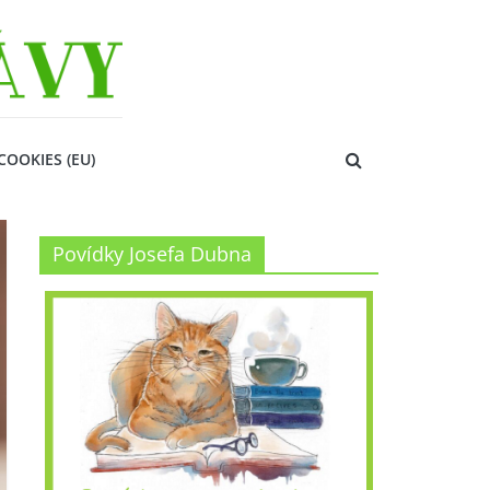
COOKIES (EU)
Povídky Josefa Dubna