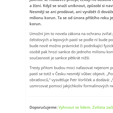
a žízní. Když se snaží uniknout, způsobí si na
Nesmějí se ani prodávat, ani vyrábět či dová
milionu korun. Ta se od února příštího roku j
korun.
Umožní jim to novela zákona na ochranu zvířat p
čelisťových a lepových pastí se podle ní bude p
bude nově možno právnické či podnikající fyzick
osobě pak hrozí sankce do jednoho milionu korun
současnosti je sankce pětkrát nižší.
Tresty přitom budou moci nafasovat nejenom prod
pastí se totiž v Česku nesmějí vůbec objevit. „P
obratlovců,“ vysvětluje Petr Vorlíček a dodává: 
usmrcovat pomocí jakýchkoliv formalínových neb
Doporučujeme:
Vyhnout se lidem. Zvířata začín