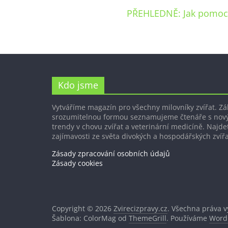
PŘEHLEDNĚ: Jak pomoc
Kdo jsme
Vytváříme magazín pro všechny milovníky zvířat. Z
srozumitelnou formou seznamujeme čtenáře s nov
trendy v chovu zvířat a veterinární medicíně. Najdet
zajímavosti ze světa divokých a hospodářských zvířa
Zásady zpracování osobních údajů
Zásady cookies
Copyright © 2026
Zvirecizpravy.cz
. Všechna práva 
Šablona: ColorMag od
ThemeGrill
. Používáme
Word