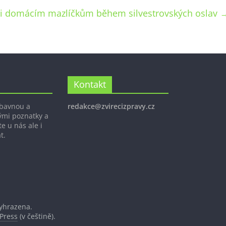
i domácím mazlíčkům během silvestrovských oslav
Kontakt
ábavnou a
redakce@zvirecizpravy.cz
ými poznatky a
e u nás ale i
t.
vyhrazena.
Press
(v češtině).