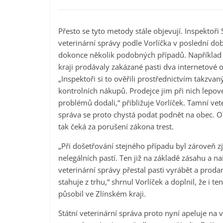
Přesto se tyto metody stále objevují. Inspektoři 
veterinární správy podle Vorlíčka v poslední době
dokonce několik podobných případů. Například
kraji prodávaly zakázané pasti dva internetové 
„Inspektoři si to ověřili prostřednictvím takzvan
kontrolních nákupů. Prodejce jim při nich lepov
problémů dodali,“ přibližuje Vorlíček. Tamní vet
správa se proto chystá podat podnět na obec. 
tak čeká za porušení zákona trest.
„Při došetřování stejného případu byl zároveň z
nelegálních pastí. Ten již na základě zásahu a na
veterinární správy přestal pasti vyrábět a proda
stahuje z trhu,“ shrnul Vorlíček a doplnil, že i t
působil ve Zlínském kraji.
Státní veterinární správa proto nyní apeluje na 