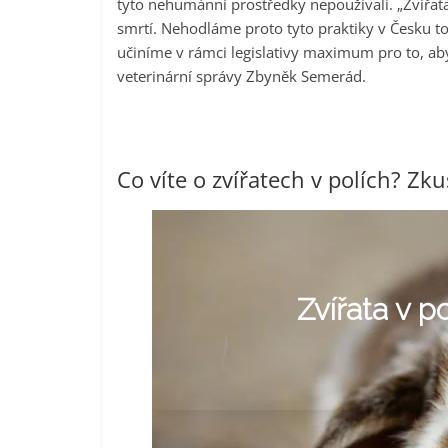
tyto nehumánní prostředky nepoužívali. „Zvířat
smrtí. Nehodláme proto tyto praktiky v Česku tol
učiníme v rámci legislativy maximum pro to, aby
veterinární správy Zbyněk Semerád.
Co víte o zvířatech v polích? Zkus