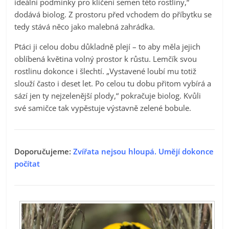
ideální podmínky pro klíčení semen této rostliny,“
dodává biolog. Z prostoru před vchodem do příbytku se
tedy stává něco jako malebná zahrádka.
Ptáci ji celou dobu důkladně plejí – to aby měla jejich
oblíbená květina volný prostor k růstu. Lemčík svou
rostlinu dokonce i šlechtí. „Vystavené loubí mu totiž
slouží často i deset let. Po celou tu dobu přitom vybírá a
sází jen ty nejzelenější plody,“ pokračuje biolog. Kvůli
své samičce tak vypěstuje výstavně zelené bobule.
Doporučujeme:
Zvířata nejsou hloupá. Umějí dokonce
počítat