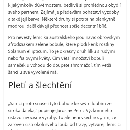
k jakýmkoliv důvěrnostem, bedlivě si prohlédnou obydlí
svého partnera. Zajímá je především bohatství výzdoby
a také její barva. Některé druhy si potrpí na blankytně
modrou, další dávají přednost spíše decentní bílé.
Pro nevěsty lemčíka australského jsou navíc obrovským
afrodiziakem zelené bobule, které plodí keřík rostliny
Solanum ellipticum. To je okrasný druh lilku s rudými
nebo fialovými květy. Čím větší množství bobulí
sameček u vchodu do doupěte shromáždí, tím větší
šanci u své vyvolené má.
Pletí a šlechtění
„Samci proto snášejí tyto bobule ke svým loubím ze
široka daleka,“ popisuje Jaroslav Petr z Výzkumného
ústavu živočišné výroby. To ale není všechno. „Tím, že
zároveň čistí okolí svého loubí od trávy, vytvářejí lemčíci