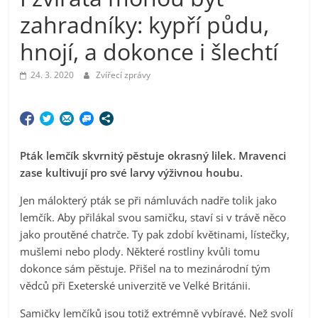
zahradníky: kypří půdu,
hnojí, a dokonce i šlechtí
24. 3. 2020
Zvířecí zprávy
Pták lemčík skvrnitý pěstuje okrasný lilek. Mravenci
zase kultivují pro své larvy výživnou houbu.
Jen málokterý pták se při námluvách nadře tolik jako
lemčík. Aby přilákal svou samičku, staví si v trávě něco
jako proutěné chatrče. Ty pak zdobí květinami, lístečky,
mušlemi nebo plody. Některé rostliny kvůli tomu
dokonce sám pěstuje. Přišel na to mezinárodní tým
vědců při Exeterské univerzitě ve Velké Británii.
Samičky lemčíků jsou totiž extrémně vybíravé. Než svolí