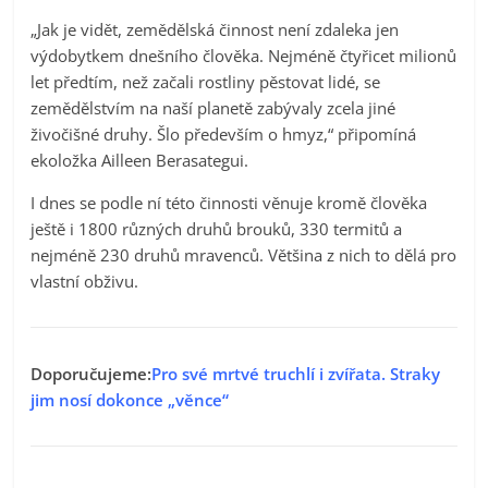
„Jak je vidět, zemědělská činnost není zdaleka jen
výdobytkem dnešního člověka. Nejméně čtyřicet milionů
let předtím, než začali rostliny pěstovat lidé, se
zemědělstvím na naší planetě zabývaly zcela jiné
živočišné druhy. Šlo především o hmyz,“ připomíná
ekoložka Ailleen Berasategui.
I dnes se podle ní této činnosti věnuje kromě člověka
ještě i 1800 různých druhů brouků, 330 termitů a
nejméně 230 druhů mravenců. Většina z nich to dělá pro
vlastní obživu.
Doporučujeme:
Pro své mrtvé truchlí i zvířata. Straky
jim nosí dokonce „věnce“