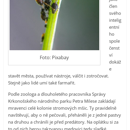
člen
svého
intelig
entní
ho
spole
čenst
ví
Foto: Pixabay
dokáž
e
stavět města, používat nástroje, válčit i zotročovat.
Stejně jako lidé umí také farmařit.
Podle zoologa a dlouholetého pracovníka Správy
Krkonošského národního parku Petra Milese zakládají
mravenci celé kolonie stromových mšic. Ty pravidelně
navštěvují, aby o ně pečovali, přeháněli je z jedné pastvy
na druhou a chránili je před predátory. Na oplátku si za
to od nich berou takzvanou medovici tedy sladké