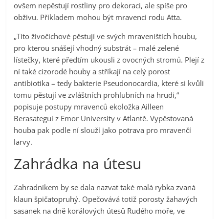
ovšem nepěstují rostliny pro dekoraci, ale spíše pro
obživu. Příkladem mohou být mravenci rodu Atta.
„Tito živočichové pěstují ve svých mraveništích houbu,
pro kterou snášejí vhodný substrát – malé zelené
lístečky, které předtím ukousli z ovocných stromů. Plejí z
ní také cizorodé houby a stříkají na celý porost
antibiotika – tedy bakterie Pseudonocardia, které si kvůli
tomu pěstují ve zvláštních prohlubních na hrudi,“
popisuje postupy mravenců ekoložka Ailleen
Berasategui z Emor University v Atlantě. Vypěstovaná
houba pak podle ní slouží jako potrava pro mravenčí
larvy.
Zahrádka na útesu
Zahradníkem by se dala nazvat také malá rybka zvaná
klaun špičatopruhý. Opečovává totiž porosty žahavých
sasanek na dně korálových útesů Rudého moře, ve