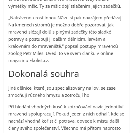
výměšky mšic. Ty ze mšic dojí stlačením jejich zadečků.
„Natrávenou rostlinnou šťávu si pak navzájem předávají.
Na kmenech stromů je možno dobře pozorovat, jak
mravenci slézají dolů s plnými zadečky této sladké
potravy a postupují ji dalším dělnicím, larvám a
královnám do mraveniště,“ popsal postupy mravenců
zoolog Petr Miles. Uvedl to ve svém článku v online
magazínu Ekolist.cz.
Dokonalá souhra
Jiné dělnice, které jsou specializovány na lov, se zase
zmocňují různého hmyzu a zotročují ho.
Při hledání vhodných kusů k zotročování navíc jednotliví
mravenci spolupracují. Pokud jeden z nich odhalí, kde se
nachází vhodná kořist či potrava, dovede k místu další
členy svého společenství. Všechno má přitom naprosto