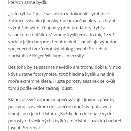
kterých sama bydlí.
„Tato rybka žije se sasankou v dokonalé symbióze.
Zatímco sasanka jí poskytuje bezpečný úkryt a chrání ji
svými žahavými chapadly před predátory, rybka
sasanku na oplátku zásobuje kyslíkem a to tak, že víří
vodu v jejím bezprostředním okolí,“ popisuje výhodné
spojenectví tvorů mořský biolog Joseph Szczebak
z bristolské Roger Williams University.
Bez toho by se sasance nevedlo ani trochu dobře. V noci,
když ustane fotosyntéza, totiž hladina kyslíku na dně
moře extrémně klesá. Husté porosty sasanek se kvůli
tomu podle vědce začínají dusit.
Klauni ale své zahrádky opečovávají i jinými způsoby –
poskytují sasankám dostatečné množství potravy a
starají se o jejich čistotu. „Každý den dokonale vycídí
porosty od veškerých zbytků a nečistot,“ uzavírá badatel
Joseph Szczebak.