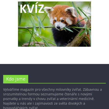
Kdo jsme
Vytváříme magazín pro všechny milovníky zvířat. Zábavnou a
srozumitelnou formou seznamujeme čtenáře s novými
poznatky a trendy v chovu zvířat a veterinární medicíně.
Najdete u nás ale i zajímavosti ze světa divokých a
hospodářských zvířat.