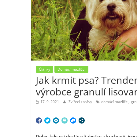
Články
Domácí mazlíčci
Jak krmit psa? Trendem
výrobce granulí lisov
,
17. 9. 2021
Zvířecí zprávy
domácí mazlíčci
gra
Doby, kdy psi dostávali zbytky z kuchyně, jso