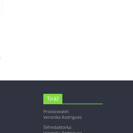
→
Tiráž
Provozovatel:
Veronika Rodriguez
Šéfredaktorka:
Veronika Rodriguez