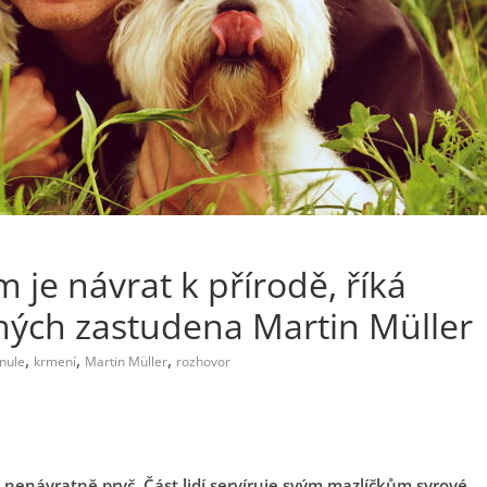
 je návrat k přírodě, říká
aných zastudena Martin Müller
,
,
,
nule
krmení
Martin Müller
rozhovor
u nenávratně pryč. Část lidí servíruje svým mazlíčkům syrové