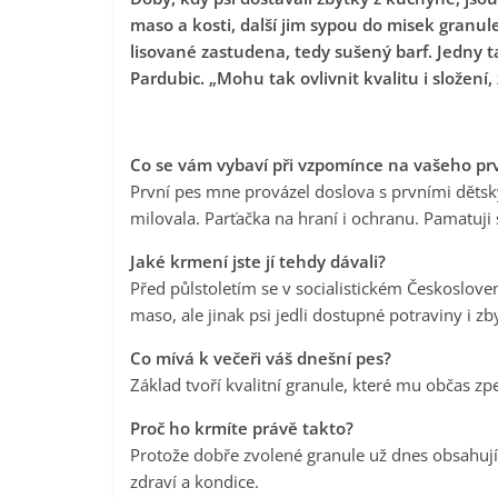
maso a kosti, další jim sypou do misek gran
lisované zastudena, tedy sušený barf. Jedny 
Pardubic. „Mohu tak ovlivnit kvalitu i složení
Co se vám vybaví při vzpomínce na vašeho pr
První pes mne provázel doslova s prvními děts
milovala. Parťačka na hraní i ochranu. Pamatuji 
Jaké krmení jste jí tehdy dávali?
Před půlstoletím se v socialistickém Českoslove
maso, ale jinak psi jedli dostupné potraviny i zb
Co mívá k večeři váš dnešní pes?
Základ tvoří kvalitní granule, které mu občas 
Proč ho krmíte právě takto?
Protože dobře zvolené granule už dnes obsahují 
zdraví a kondice.