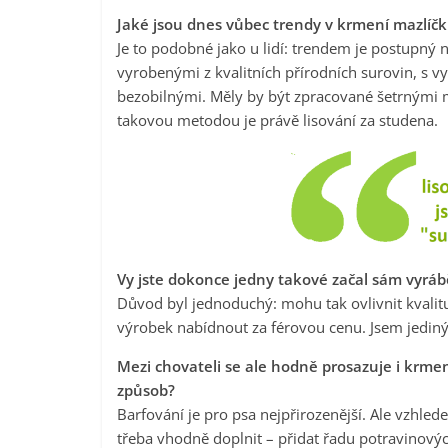
Jaké jsou dnes vůbec trendy v krmení mazlíč
Je to podobné jako u lidí: trendem je postupný 
vyrobenými z kvalitních přírodních surovin, s
bezobilnými. Měly by být zpracované šetrnými 
takovou metodou je právě lisování za studena.
Vy jste dokonce jedny takové začal sám vyrábě
Důvod byl jednoduchý: mohu tak ovlivnit kvalitu 
výrobek nabídnout za férovou cenu. Jsem jediný,
Mezi chovateli se ale hodně prosazuje i krmen
způsob?
Barfování je pro psa nejpřirozenější. Ale vzhl
třeba vhodně doplnit – přidat řadu potravinový