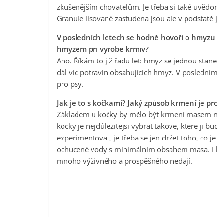
zkušenějším chovatelům. Je třeba si také uvědom
Granule lisované zastudena jsou ale v podstatě
V posledních letech se hodně hovoří o hmyzu ja
hmyzem při výrobě krmiv?
Ano. Říkám to již řadu let: hmyz se jednou stane
dál víc potravin obsahujících hmyz. V poslední
pro psy.
Jak je to s kočkami? Jaký způsob krmení je pr
Základem u kočky by mělo být krmení masem ne
kočky je nejdůležitější vybrat takové, které jí 
experimentovat, je třeba se jen držet toho, co j
ochucené vody s minimálním obsahem masa. I kdy
mnoho výživného a prospěšného nedají.