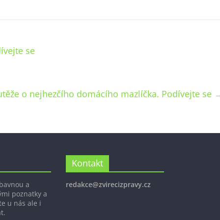
ívejte se
utěže o nejhezčího domácího mazlíčka. Podívejte se
Kontakt
ábavnou a
redakce@zvirecizpravy.cz
ými poznatky a
e u nás ale i
t.