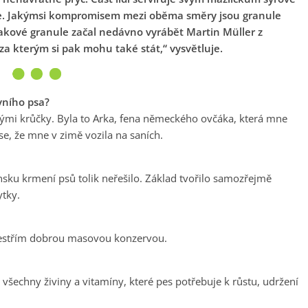
ule. Jakýmsi kompromisem mezi oběma směry jsou granule
takové granule začal nedávno vyrábět Martin Müller z
, za kterým si pak mohu také stát,“ vysvětluje.
vního psa?
kými krůčky. Byla to Arka, fena německého ovčáka, která mne
se, že mne v zimě vozila na saních.
nsku krmení psů tolik neřešilo. Základ tvořilo samozřejmě
ytky.
zpestřím dobrou masovou konzervou.
všechny živiny a vitamíny, které pes potřebuje k růstu, udržení