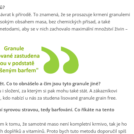
ků?
návrat k přírodě. To znamená, že se prosazuje krmení granulemi
 vysokým obsahem masa, bez chemických přísad, a také
metodami, aby se v nich zachovalo maximální množství živin –
t. Co to obnášelo a čím jsou tyto granule jiné?
i složení, za kterým si pak mohu také stát. A zákazníkovi
 kdo nabízí u nás za studena lisované granule grain free.
í syrovou stravou, tedy barfování. Co říkáte na tento
edem k tomu, že samotné maso není kompletní krmivo, tak je ho
ch doplňků a vitamínů. Proto bych tuto metodu doporučil spíš