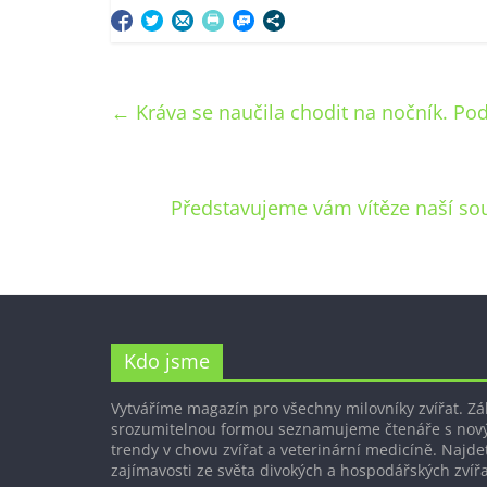
←
Kráva se naučila chodit na nočník. Pod
Představujeme vám vítěze naší so
Kdo jsme
Vytváříme magazín pro všechny milovníky zvířat. Z
srozumitelnou formou seznamujeme čtenáře s nov
trendy v chovu zvířat a veterinární medicíně. Najdet
zajímavosti ze světa divokých a hospodářských zvířa