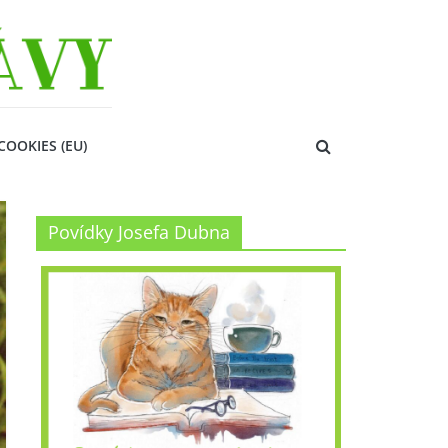
COOKIES (EU)
Povídky Josefa Dubna