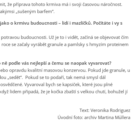
it, že příprava tohoto krmiva má i svoji časovou náročnost.
 jakýmsi „sušeným barfem“.
ko o krmivu budoucnosti – lidí i mazlíčků. Počítáte i vy s
 potravou budoucnosti. Už je to i vidět, začíná se objevovat čím
m roce se začaly vyrábět granule a pamlsky s hmyzím proteinem
o ně podle vás nejlepší a čemu se naopak vyvarovat?
bo opravdu kvalitní masovou konzervou. Pokud jde granule, u
budou „sedět“. Pokud se to podaří, tak nemá smysl dál
e osvědčené. Vyvaroval bych se kapsiček, které jsou plné
ž lidem připadá, že je kočka zbaští s velkou chutí, bohužel jí
Text: Veronika Rodriguez
Úvodní foto: archiv Martina Müllera