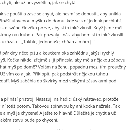
hytí, ale už nevysvětlila, jak se chytá.
k se pouští a zase se chytá, ale nesmí se dopustit, aby unikla
přináší ulovenou myšku do domu, kde se s ní jednak pochlubí,
sto svého člověka pozve, aby si to také zkusil. Když jsme měli
strany na druhou. Pak pozvaly i nás, abychom si to také zkusili.
a ukázala… „Takhle, jednoduše, chňap a mám ji.“
pár dny něco píšu a koutkem oka zahlédnu jakýsi rychlý
yš. Kočka nikde, zřejmě si ji přinesla, aby měla nějakou zábavu
t běhat myš po domě? Volám na ženu, popadnu mezi tím proutěný
Už vím co a jak. Přiklopit, pak podstrčit nějakou tuhou
nedaří. Myš zaběhla do škvírky mezi velkými zásuvkami pod
 přináší přístroj. Nasazuji na hadici úzký nástavec, protože
s ní totiž potom. Takovou špinavou by ani kočka nežrala. Tak
 a myš je chycena! A ještě to hlavní! Důležité je chytit a už
 v jakém stavu bude po chycení.