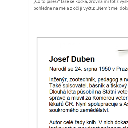
„Co to píšeš?“ táže se kočka, zrovna mi totiž vys
pohlédne na mě a z očí ji vyčtu: „Nemít mě, doká