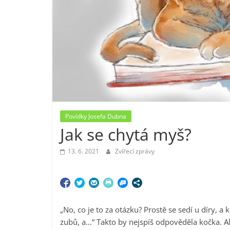
Povídky Josefa Dubna
Jak se chytá myš?
13. 6. 2021
Zvířecí zprávy
„No, co je to za otázku? Prostě se sedí u díry, 
zubů, a…“ Takto by nejspíš odpověděla kočka. A