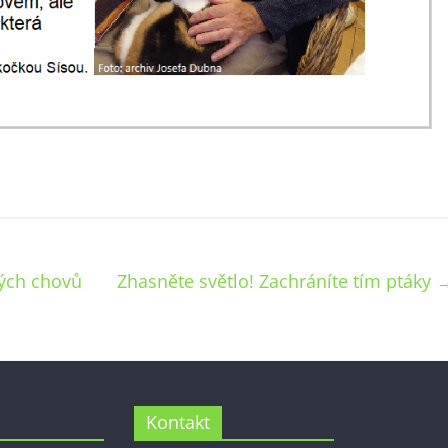
vých chovů
Zhasněte světlo! Zachráníte tím ptáky
Kontakt