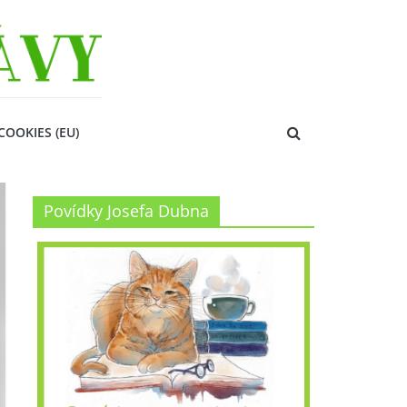
COOKIES (EU)
Povídky Josefa Dubna