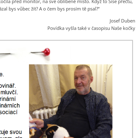
kočila před monitor, na své oblíbené místo. Když to Síse přečtu,
zal bys vůbec žít? A o čem bys prosím tě psal?“
Josef Duben
Povídka vyšla také v časopisu Naše kočky