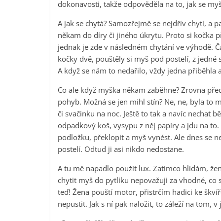
dokonavosti, takže odpověděla na to, jak se myš c
A jak se chytá? Samozřejmě se nejdřív chytí, a pa
někam do díry či jiného úkrytu. Proto si kočka 
jednak je zde v následném chytání ve výhodě. Ča
kočky dvě, pouštěly si myš pod postelí, z jedné 
A když se nám to nedařilo, vždy jedna přiběhla 
Co ale když myška někam zaběhne? Zrovna před 
pohyb. Možná se jen mihl stín? Ne, ne, byla to m
či svačinku na noc. Ještě to tak a navíc necha
odpadkový koš, vysypu z něj papíry a jdu na to. 
podložku, překlopit a myš vynést. Ale dnes se 
postelí. Odtud ji asi nikdo nedostane.
A tu mě napadlo použít lux. Zatímco hlídám, žena
chytit myš do pytlíku nepovažuji za vhodné, co 
teď! Žena pouští motor, přistrčím hadici ke škvíře
nepustit. Jak s ní pak naložit, to záleží na tom,