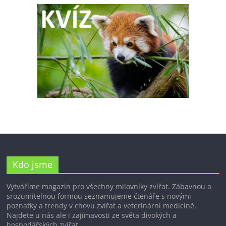
Kdo jsme
Vytváříme magazín pro všechny milovníky zvířat. Zábavnou a
srozumitelnou formou seznamujeme čtenáře s novými
poznatky a trendy v chovu zvířat a veterinární medicíně.
Najdete u nás ale i zajímavosti ze světa divokých a
hospodářských zvířat.