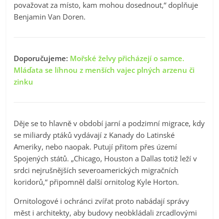
považovat za místo, kam mohou dosednout,“ doplňuje
Benjamin Van Doren.
Doporučujeme:
Mořské želvy přicházejí o samce.
Mláďata se líhnou z menších vajec plných arzenu či
zinku
Děje se to hlavně v období jarní a podzimní migrace, kdy
se miliardy ptáků vydávají z Kanady do Latinské
Ameriky, nebo naopak. Putují přitom přes území
Spojených států. „Chicago, Houston a Dallas totiž leží v
srdci nejrušnějších severoamerických migračních
koridorů,“ připomněl další ornitolog Kyle Horton.
Ornitologové i ochránci zvířat proto nabádají správy
měst i architekty, aby budovy neobkládali zrcadlovými