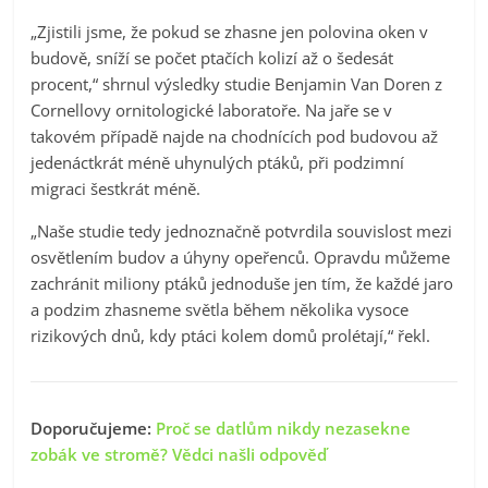
„Zjistili jsme, že pokud se zhasne jen polovina oken v
budově, sníží se počet ptačích kolizí až o šedesát
procent,“ shrnul výsledky studie Benjamin Van Doren z
Cornellovy ornitologické laboratoře. Na jaře se v
takovém případě najde na chodnících pod budovou až
jedenáctkrát méně uhynulých ptáků, při podzimní
migraci šestkrát méně.
„Naše studie tedy jednoznačně potvrdila souvislost mezi
osvětlením budov a úhyny opeřenců. Opravdu můžeme
zachránit miliony ptáků jednoduše jen tím, že každé jaro
a podzim zhasneme světla během několika vysoce
rizikových dnů, kdy ptáci kolem domů prolétají,“ řekl.
Doporučujeme:
Proč se datlům nikdy nezasekne
zobák ve stromě? Vědci našli odpověď