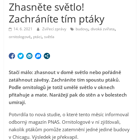
Zhasněte světlo!
Zachráníte tím ptáky
,
,
14. 6. 2021
Zvířecí zprávy
budovy
divoká zvířata
,
,
ornitologové
ptáci
světla
Stačí málo: zhasnout v domě světlo nebo pořádně
zatáhnout závěsy. Zachráníte tím spoustu ptáků.
Podle ornitologů je totiž umělé světlo v oknech
přitahuje a mate. Narážejí pak do stěn a v bolestech
umírají.
Potvrdila to nová studie, o které tento měsíc informoval
odborný magazín PNAS. Ornitologové v ní zjišťovali,
nakolik ptákům pomůže zatemnění jedné jediné budovy
v Chicagu. Výsledek je překvapil.