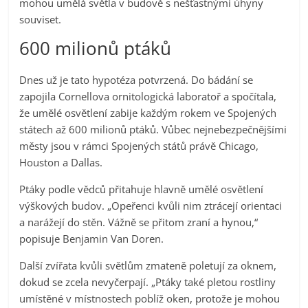
mohou umělá světla v budově s nešťastnými úhyny
souviset.
600 milionů ptáků
Dnes už je tato hypotéza potvrzená. Do bádání se
zapojila Cornellova ornitologická laboratoř a spočítala,
že umělé osvětlení zabije každým rokem ve Spojených
státech až 600 milionů ptáků. Vůbec nejnebezpečnějšími
městy jsou v rámci Spojených států právě Chicago,
Houston a Dallas.
Ptáky podle vědců přitahuje hlavně umělé osvětlení
výškových budov. „Opeřenci kvůli nim ztrácejí orientaci
a narážejí do stěn. Vážně se přitom zraní a hynou,“
popisuje Benjamin Van Doren.
Další zvířata kvůli světlům zmateně poletují za oknem,
dokud se zcela nevyčerpají. „Ptáky také pletou rostliny
umístěné v místnostech poblíž oken, protože je mohou