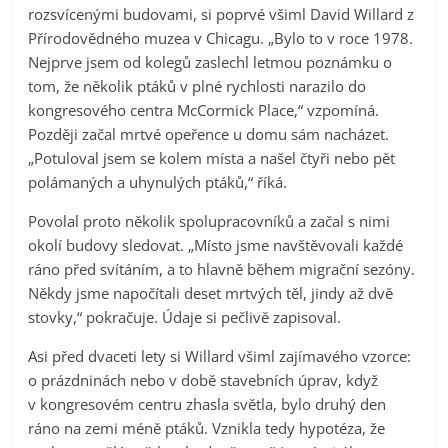
rozsvícenými budovami, si poprvé všiml David Willard z
Přírodovědného muzea v Chicagu. „Bylo to v roce 1978.
Nejprve jsem od kolegů zaslechl letmou poznámku o
tom, že několik ptáků v plné rychlosti narazilo do
kongresového centra McCormick Place,“ vzpomíná.
Později začal mrtvé opeřence u domu sám nacházet.
„Potuloval jsem se kolem místa a našel čtyři nebo pět
polámaných a uhynulých ptáků,“ říká.
Povolal proto několik spolupracovníků a začal s nimi
okolí budovy sledovat. „Místo jsme navštěvovali každé
ráno před svítáním, a to hlavně během migrační sezóny.
Někdy jsme napočítali deset mrtvých těl, jindy až dvě
stovky,“ pokračuje. Údaje si pečlivě zapisoval.
Asi před dvaceti lety si Willard všiml zajímavého vzorce:
o prázdninách nebo v době stavebních úprav, když
v kongresovém centru zhasla světla, bylo druhý den
ráno na zemi méně ptáků. Vznikla tedy hypotéza, že