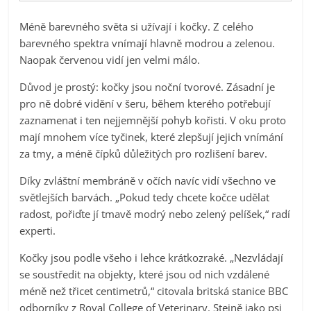
Méně barevného světa si užívají i kočky. Z celého
barevného spektra vnímají hlavně modrou a zelenou.
Naopak červenou vidí jen velmi málo.
Důvod je prostý: kočky jsou noční tvorové. Zásadní je
pro ně dobré vidění v šeru, během kterého potřebují
zaznamenat i ten nejjemnější pohyb kořisti. V oku proto
mají mnohem více tyčinek, které zlepšují jejich vnímání
za tmy, a méně čípků důležitých pro rozlišení barev.
Díky zvláštní membráně v očích navíc vidí všechno ve
světlejších barvách. „Pokud tedy chcete kočce udělat
radost, pořiďte jí tmavě modrý nebo zelený pelíšek,“ radí
experti.
Kočky jsou podle všeho i lehce krátkozraké. „Nezvládají
se soustředit na objekty, které jsou od nich vzdálené
méně než třicet centimetrů,“ citovala britská stanice BBC
odborníky z Royal College of Veterinary. Stejně jako psi