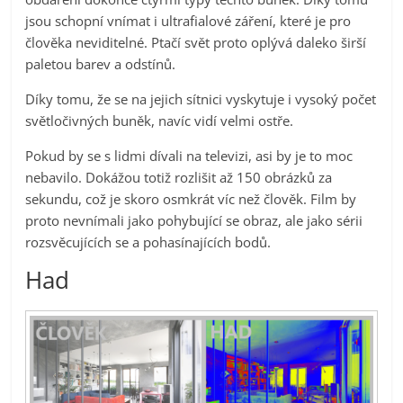
jsou schopní vnímat i ultrafialové záření, které je pro
člověka neviditelné. Ptačí svět proto oplývá daleko širší
paletou barev a odstínů.
Díky tomu, že se na jejich sítnici vyskytuje i vysoký počet
světločivných buněk, navíc vidí velmi ostře.
Pokud by se s lidmi dívali na televizi, asi by je to moc
nebavilo. Dokážou totiž rozlišit až 150 obrázků za
sekundu, což je skoro osmkrát víc než člověk. Film by
proto nevnímali jako pohybující se obraz, ale jako sérii
rozsvěcujících se a pohasínajících bodů.
Had