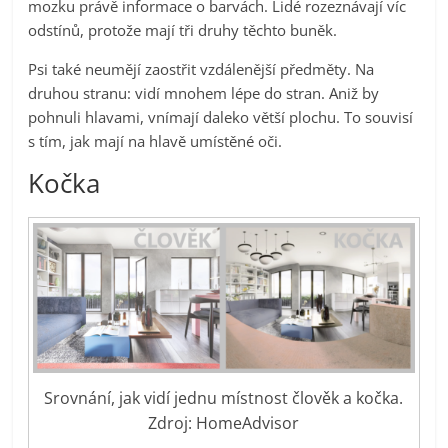
mozku právě informace o barvách. Lidé rozeznávají víc
odstínů, protože mají tři druhy těchto buněk.
Psi také neumějí zaostřit vzdálenější předměty. Na
druhou stranu: vidí mnohem lépe do stran. Aniž by
pohnuli hlavami, vnímají daleko větší plochu. To souvisí
s tím, jak mají na hlavě umístěné oči.
Kočka
Srovnání, jak vidí jednu místnost člověk a kočka.
Zdroj: HomeAdvisor