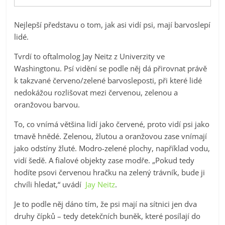
Nejlepší představu o tom, jak asi vidí psi, mají barvoslepí
lidé.
Tvrdí to oftalmolog Jay Neitz z Univerzity ve
Washingtonu. Psí vidění se podle něj dá přirovnat právě
k takzvané červeno/zelené barvosleposti, při které lidé
nedokážou rozlišovat mezi červenou, zelenou a
oranžovou barvou.
To, co vnímá většina lidí jako červené, proto vidí psi jako
tmavě hnědé. Zelenou, žlutou a oranžovou zase vnímají
jako odstíny žluté. Modro-zelené plochy, například vodu,
vidí šedě. A fialové objekty zase modře. „Pokud tedy
hodíte psovi červenou hračku na zelený trávník, bude ji
chvíli hledat,“ uvádí
Jay Neitz
.
Je to podle něj dáno tím, že psi mají na sítnici jen dva
druhy čípků – tedy detekčních buněk, které posílají do