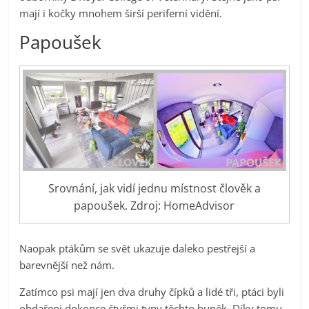
mají i kočky mnohem širší periferní vidění.
Papoušek
Srovnání, jak vidí jednu místnost člověk a
papoušek. Zdroj: HomeAdvisor
Naopak ptákům se svět ukazuje daleko pestřejší a
barevnější než nám.
Zatímco psi mají jen dva druhy čípků a lidé tři, ptáci byli
obdařeni dokonce čtyřmi typy těchto buněk. Díky tomu