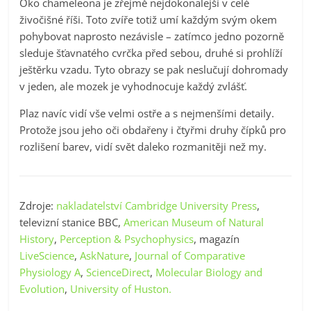
Oko chameleona je zřejmě nejdokonalejší v celé
živočišné říši. Toto zvíře totiž umí každým svým okem
pohybovat naprosto nezávisle – zatímco jedno pozorně
sleduje šťavnatého cvrčka před sebou, druhé si prohlíží
ještěrku vzadu. Tyto obrazy se pak neslučují dohromady
v jeden, ale mozek je vyhodnocuje každý zvlášť.
Plaz navíc vidí vše velmi ostře a s nejmenšími detaily.
Protože jsou jeho oči obdařeny i čtyřmi druhy čípků pro
rozlišení barev, vidí svět daleko rozmanitěji než my.
Zdroje:
nakladatelství Cambridge University Press
,
televizní stanice BBC,
American Museum of Natural
History
,
Perception & Psychophysics
, magazín
LiveScience
,
AskNature
,
Journal of Comparative
Physiology A
,
ScienceDirect
,
Molecular Biology and
Evolution
,
University of Huston.