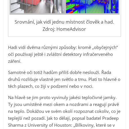
Srovnání, jak vidí jednu místnost člověk a had.
Zdroj: HomeAdvisor
Hadi vidí dvěma různými způsoby: kromě „obyčejných“
očí používají ještě i zvláštní detektory infračerveného
záření.
Samotné oči totiž hadům příliš dobře neslouží. Řada
druhů rozlišuje vlastně jen světlo a tmu. Platí to hlavně o
těch plazech, co žijí v podzemí nebo v noci.
Na hlavě se jim proto vyvinuly jakési tepločivné jamky.
Ty jsou umístěné mezi okem a nozdrami a reagují právě
na teplo. Dokážou ve svém okolí rozpoznat cokoliv, co je
teplejší než pozadí. Jak to dělají, popsal badatel Pradeep
Sharma z University of Houston: „Bílkoviny, které se v