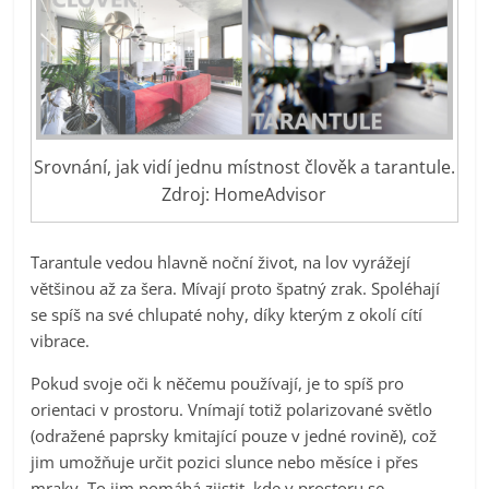
Srovnání, jak vidí jednu místnost člověk a tarantule.
Zdroj: HomeAdvisor
Tarantule vedou hlavně noční život, na lov vyrážejí
většinou až za šera. Mívají proto špatný zrak. Spoléhají
se spíš na své chlupaté nohy, díky kterým z okolí cítí
vibrace.
Pokud svoje oči k něčemu používají, je to spíš pro
orientaci v prostoru. Vnímají totiž polarizované světlo
(odražené paprsky kmitající pouze v jedné rovině), což
jim umožňuje určit pozici slunce nebo měsíce i přes
mraky. To jim pomáhá zjistit, kde v prostoru se