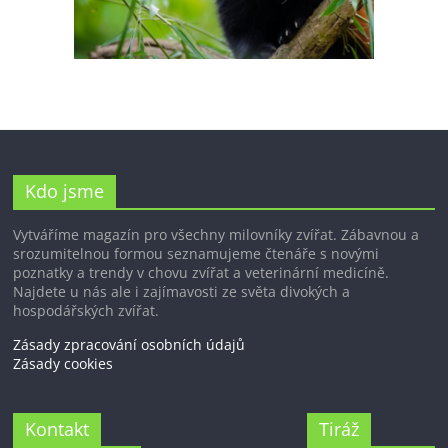
Kdo jsme
Vytváříme magazín pro všechny milovníky zvířat. Zábavnou a
srozumitelnou formou seznamujeme čtenáře s novými
poznatky a trendy v chovu zvířat a veterinární medicíně.
Najdete u nás ale i zajímavosti ze světa divokých a
hospodářských zvířat.
Zásady zpracování osobních údajů
Zásady cookies
Kontakt
Tiráž